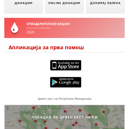
ДЕЈСТВУВАЊЕ
ДОНАЦИИ
ONLINE ДОНАЦИИ
ДОНИРАЈ ОБЛЕКА
КРВОДАРИТЕЛСКИ АКЦИИ
2026
ПРИРАЧНИЦИ
Апликација за прва помош
СТРАТЕГИИ
ЕДУКАТИВНО ИНФОРМАТИВНИ МАТЕРИЈАЛИ
БРОШУРИ
ПОСТЕРИ
ПРЕЗЕНТАЦИИ
Црвен крст на Република Македонија
ЛОКАЦИИ НА ЦРВЕН КРСТ НА РМ