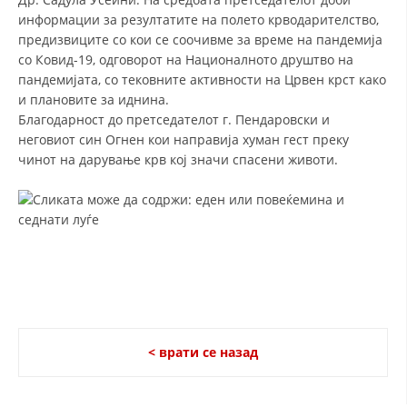
информации за резултатите на полето крводарителство,
ДИСЕМИНАЦИЈА
предизвиците со кои се соочивме за време на пандемија
со Ковид-19, одговорот на Националното друштво на
MЕЃУНАРОДНО ХУМАНИТАРНО ПРАВО
пандемијата, со тековните активности на Црвен крст како
ПРОМОЦИЈА НА ХУМАНИ ВРЕДНОСТИ
и плановите за иднина.
Благодарност до претседателот г. Пендаровски и
УПОТРЕБА И ЗАШТИТА НА АМБЛЕМОТ
неговиот син Огнен кои направија хуман гест преку
чинот на дарување крв кој значи спасени животи.
СОЦИЈАЛНО ХУМАНИТАРНА ДЕЈНОСТ
КАКО ДА ДОНИРАТЕ
ПОДГОТВЕНОСТ И ДЕЈСТВО ПРИ КАТАСТРОФИ
ТИМОВИ НА ООЦК
СПАСИТЕЛНА СТАНИЦА ВОДНО
ПРОЕКТИ – ПОДГОТВЕНОСТ И ДЕЈСТВУВАЊЕ ПРИ КАТАСТРОФИ
< врати се назад
ОДНОСИ СО ЈАВНОСТ
ИСТРАЖУВАЊЕ НА ЈАВНО МИСЛЕЊЕ