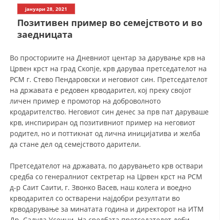
СТРУКТУРА НА ОРГАНИЗАЦИЈАТА
јануари 28, 2021
Позитивен пример во семејството и во
КОНТАКТ ИНФОРМАЦИИ
заедницата
ЧЛЕНСТВО ВО ПРОФЕСИОНАЛНИ ТЕЛА
Во просториите на Дневниот центар за дарување крв на
Црвен крст на град Скопје, крв даруваа претседателот на
РСМ г. Стево Пендаровски и неговиот син. Претседателот
ЗАКОН ЗА ЦКРМ
на државата е редовен крводарител, кој преку својот
личен пример е промотор на доброволното
СТАТУТ НА ЦКРМ
кродарителство. Неговиот син денес за прв пат даруваше
крв, инспириран од позитивниот пример на неговиот
родител, но и поттикнат од лична иницијатива и желба
да стане дел од семејството дарители.
ОРГАНИЗАЦИЈА И РАЗВОЈ
Претседателот на државата, по дарувањето крв оствари
средба со генералниот сектретар на Црвен крст на РСМ
РАКОВОДЕН ОДБОР
д-р Саит Саити, г. Звонко Васев, наш колега и воедно
крводарител со остварени најдобри резултати во
СОБРАНИЕ
крводарување за минатата година и директорот на ИТМ
СТРУКТУРА И ОРГАНИЗАЦИОНА ПОСТАВЕНОСТ
Др. Садула Усеини. На средбата претседателот доби