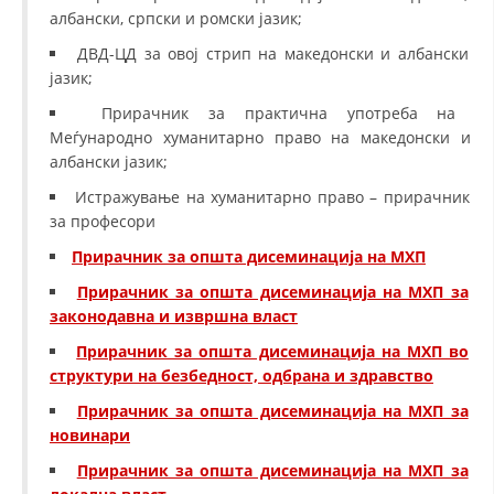
албански, српски и ромски јазик;
ДВД-ЦД за овој стрип на македонски и албански
јазик;
Прирачник за практична употреба на
Меѓународно хуманитарно право на македонски и
албански јазик;
Истражување на хуманитарно право – прирачник
за професори
Прирачник за општа дисеминација на МХП
Прирачник за општа дисеминација на МХП за
законодавна и извршна власт
Прирачник за општа дисеминација на МХП во
структури на безбедност, одбрана и здравство
Прирачник за општа дисеминација на МХП за
новинари
Прирачник за општа дисеминација на МХП за