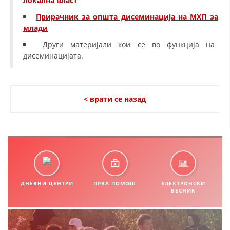
локална власт
Прирачник за општа дисеминација на МХП за
млади
Други материјали кои се во функција на
дисеминацијата.
< врати се назад
ДНЕВНИ ЦЕНТРИ
ПРВА ПОМОШ
ЕЛЕКТРОНСКИ
ВЕСНИК