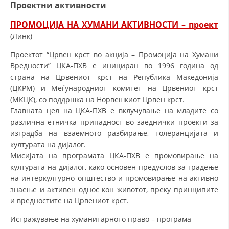
Проектни активности
ПРОМОЦИЈА НА ХУМАНИ АКТИВНОСТИ – проект
(Линк)
Проектот “Црвен крст во акција – Промоција на Хумани
Вредности” ЦКА-ПХВ е инициран во 1996 година од
страна на Црвениот крст на Република Македонија
(ЦКРМ) и Меѓународниот комитет на Црвениот крст
(МКЦК), со поддршка на Норвешкиот Црвен крст.
Главната цел на ЦКА-ПХВ е вклучување на младите со
различна етничка припадност во заеднички проекти за
изградба на взаемното разбирање, толеранцијата и
културата на дијалог.
Мисијата на програмата ЦКА-ПХВ е промовирање на
културата на дијалог, како основен предуслов за градење
на интеркултурно општество и промовирање на активно
знаење и активен однос кон животот, преку принципите
и вредностите на Црвениот крст.
Истражување на хуманитарното право – програма