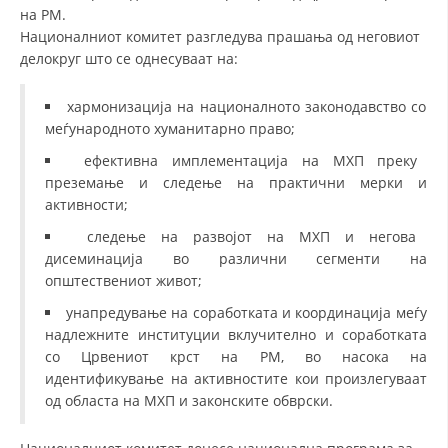
на РМ.
Националниот комитет разгледува прашања од неговиот
делокруг што се однесуваат на:
хармонизација на националното законодавство со
меѓународното хуманитарно право;
ефективна имплементација на МХП преку
преземање и следење на практични мерки и
активности;
следење на развојот на МХП и негова
дисеминација во различни сегменти на
општествениот живот;
унапредување на соработката и координација меѓу
надлежните институции вклучително и соработката
со Црвениот крст на РМ, во насока на
идентификување на активностите кои произлегуваат
од областа на МХП и законските обврски.