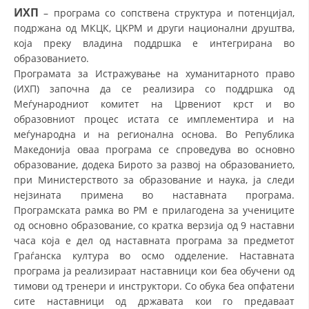
ИХП
– програма со сопствена структура и потенцијал,
подржана од МКЦК, ЦКРМ и други национални друштва,
која преку владина поддршка е интегрирана во
образованието.
Програмата за Истражување на хуманитарното право
(ИХП) започна да се реализира со поддршка од
Меѓународниот комитет на Црвениот крст и во
образовниот процес истата се имплементира и на
меѓународна и на регионална основа. Во Република
Македонија оваа програма се спроведува во основно
образование, додека Бирото за развој на образованието,
при Министерството за образование и наука, ја следи
нејзината примена во наставната програма.
Програмската рамка во РМ е прилагодена за учениците
од основно образование, со кратка верзија од 9 наставни
часа која е дел од наставната програма за предметот
Граѓанска култура во осмо одделение. Наставната
програма ја реализираат наставници кои беа обучени од
тимови од тренери и инструктори. Со обука беа опфатени
сите наставници од државата кои го предаваат