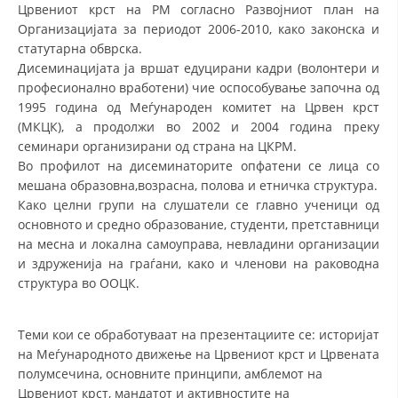
Црвениот крст на РМ согласно Развојниот план на
ДИСЕМИНАЦИЈА
Организацијата за периодот 2006-2010, како законска и
статутарна обврска.
MЕЃУНАРОДНО ХУМАНИТАРНО ПРАВО
Дисеминацијата ја вршат едуцирани кадри (волонтери и
професионално вработени) чие оспособување започна од
ПРОМОЦИЈА НА ХУМАНИ ВРЕДНОСТИ
1995 година од Меѓународен комитет на Црвен крст
УПОТРЕБА И ЗАШТИТА НА АМБЛЕМОТ
(МКЦК), а продолжи во 2002 и 2004 година преку
семинари организирани од страна на ЦКРМ.
СОЦИЈАЛНО ХУМАНИТАРНА ДЕЈНОСТ
Во профилот на дисеминаторите опфатени се лица со
мешана образовна,возрасна, полова и етничка структура.
КАКО ДА ДОНИРАТЕ
Како целни групи на слушатели се главно ученици од
основното и средно образование, студенти, претставници
ПОДГОТВЕНОСТ И ДЕЈСТВО ПРИ КАТАСТРОФИ
на месна и локална самоуправа, невладини организации
ТИМОВИ НА ООЦК
и здруженија на граѓани, како и членови на раководна
структура во ООЦК.
СПАСИТЕЛНА СТАНИЦА ВОДНО
ПРОЕКТИ – ПОДГОТВЕНОСТ И ДЕЈСТВУВАЊЕ ПРИ КАТАСТРОФИ
Теми кои се обработуваат на презентациите се: историјат
на Меѓународното движење на Црвениот крст и Црвената
ОДНОСИ СО ЈАВНОСТ
полумсечина, основните принципи, амблемот на
Црвениот крст, мандатот и активностите на
ИСТРАЖУВАЊЕ НА ЈАВНО МИСЛЕЊЕ