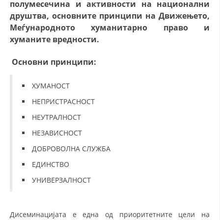
полумесечина и активности на национални
СТРУКТУРА НА ОРГАНИЗАЦИЈАТА
друштва, основните принципи на Движењето,
КОНТАКТ ИНФОРМАЦИИ
Меѓународното хуманитарно право и
хуманите вредности.
ЧЛЕНСТВО ВО ПРОФЕСИОНАЛНИ ТЕЛА
Основни принципи:
ЗАКОН ЗА ЦКРМ
ХУМАНОСТ
СТАТУТ НА ЦКРМ
НЕПРИСТРАСНОСТ
НЕУТРАЛНОСТ
НЕЗАВИСНОСТ
ДОБРОВОЛНА СЛУЖБА
ОРГАНИЗАЦИЈА И РАЗВОЈ
ЕДИНСТВО
УНИВЕРЗАЛНОСТ
РАКОВОДЕН ОДБОР
СОБРАНИЕ
Дисеминацијата е една од приоритетните цели на
СТРУКТУРА И ОРГАНИЗАЦИОНА ПОСТАВЕНОСТ