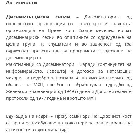
Активности
ДЕЈСТВУВАЊЕ
Дисеминациски сесии
– Дисеминаторите од
општинските организации на Црвен крст и Градската
организација на Црвен крст Скопје месечно вршат
дисеминациски сесии во општините со одредување на
ПРИРАЧНИЦИ
целни групи на слушатели и во зависност од тоа
одржуваат презентации од програмските содржини на
СТРАТЕГИИ
дисеминацијата.
Работилници со дисеминатори – Заради континуитет на
ЕДУКАТИВНО ИНФОРМАТИВНИ МАТЕРИЈАЛИ
информирањето, извештај и договор за натамошни
БРОШУРИ
чекори, за подобро запознавање на дисеминаторите од
областа на МХП, посебно се обработуваат одредби од
ПОСТЕРИ
Женевските конвенции од 1949 година и Дополнителните
протоколи од 1977 година и воопшто МХП.
ПРЕЗЕНТАЦИИ
Едукација на кадри – Преку семинари на Црвениот крст
се врши оспособување на волонтери за реализирање на
активности за дисеминација.