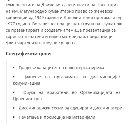
компонентите на Движењето, активности на Црвен крст
МЕЃУНАРОДНА СОРАБОТКА
на РМ, Меѓународно хуманитарно право со Женевски
конвенции од 1949 година и Дополнителни протоколи од
ДОГОВОРИ
1977 година. Во зависност од целната група на слушатели
се презентираат и соодветни теми.За презентација се
ЗНАЧЕЊЕ НА СЛУЖБАТА ЗА БАРАЊЕ
користат печатени и видео материјали, прирачници,
флип чартови и нагледни средства.
ФОРМУЛАРИ ЗА БАРАЊА
Специфични цели
ЗДРАВСТВЕНО ПРЕВЕНТИВНА ДЕЈНОСТ
ПРВА ПОМОШ
Градење капацитет на волонтерска мрежа
КРВОДАРИТЕЛСТВО
Јакнење на програмата за дисеминација/
комуникација
ИНФОРМАЦИИ ЗА БОЛЕСТИ
Обука на вработени во Организацијата на
МЕНАЏМЕНТ НА ВОЛОНТЕРИ
Црвениот крст
Дисеминациски сесии од едуцирани дисеминатори
Печатење и промоција на материјали
ЗА НАС