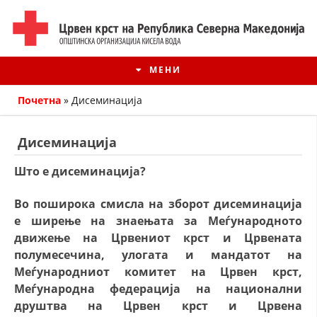
МЕНИ
Почетна
»
Дисеминација
Дисеминација
Што е дисеминација?
Во поширока смисла на зборот дисеминација
е ширење на знаењата за Меѓународното
движење на Црвениот крст и Црвената
полумесечина, улогата и мандатот на
ИСТОРИЈАТ НА ЦКРМ
Меѓународниот комитет на Црвен крст,
Меѓународна федерација на национални
ИСТОРИЈАТ НА ДВИЖЕЊЕТО
друштва на Црвен крст и Црвена