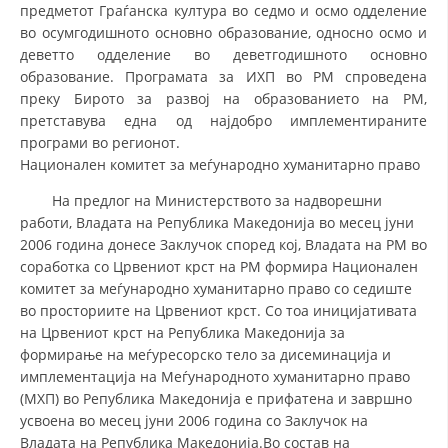
предметот Граѓанска култура во седмо и осмо одделение
во осумгодишното основно образование, односно осмо и
деветто одделение во деветгодишното основно
образование. Програмата за ИХП во РМ спроведена
преку Бирото за развој на образованието на РМ,
претставува една од најдобро имплементираните
програми во регионот.
Национален комитет за меѓународно хуманитарно право
На предлог на Министерството за надворешни
работи, Владата на Република Македонија во месец јуни
2006 година донесе Заклучок според кој, Владата на РМ во
соработка со Црвениот крст на РМ формира Национален
комитет за меѓународно хуманитарно право со седиште
во просториите на Црвениот крст. Со тоа иницијативата
на Црвениот крст на Република Македонија за
формирање на меѓуресорско тело за дисеминација и
имплементација на Меѓународното хуманитарно право
(МХП) во Република Македонија е прифатена и завршно
усвоена во месец јуни 2006 година со Заклучок на
Владата на Република Македонија.Во состав на