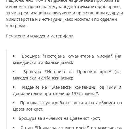
Националниот комитет донесе национална програма за
имплементирање на меѓународното хуманитарно право,
за чија реализација се вклучени и претставници од други
министерства и институции, како носители по одделни
програми.
Печатени и издадени материјали
Брошура *Постојана хуманитарна мисија* (на
македонски и албански јазик);
Брошура *Историја на Црвениот крст* (на
македонски и албански јазик);
Издание на *Женевски конвенции од 1949 и
Дополнителни протоколи од 1977 година*;
Правила за употреба и заштита на амблемот на
Црвениот крст;
Брошура за амблемот на Црвениот крст;
Стрип *Приказна за една идеја* на македонски,