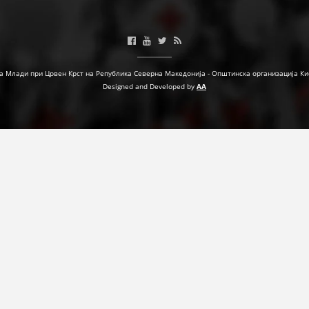
МЕЃУНАРОДНА СОРАБОТКА
ДОГОВОРИ
а Млади при Црвен Крст на Република Северна Македонија - Општинска организација Ки
ЗНАЧЕЊЕ НА СЛУЖБАТА ЗА БАРАЊЕ
Designed and Developed by
AA
ФОРМУЛАРИ ЗА БАРАЊА
ЗДРАВСТВЕНО ПРЕВЕНТИВНА ДЕЈНОСТ
ПРВА ПОМОШ
КРВОДАРИТЕЛСТВО
ИНФОРМАЦИИ ЗА БОЛЕСТИ
МЕНАЏМЕНТ НА ВОЛОНТЕРИ
ЗА НАС