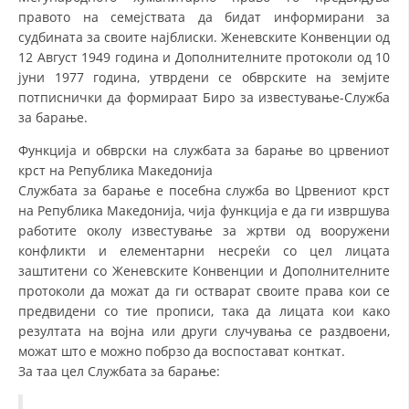
СТРУКТУРА НА ОРГАНИЗАЦИЈАТА
правото на семејствата да бидат информирани за
судбината за своите најблиски. Женевските Конвенции од
КОНТАКТ ИНФОРМАЦИИ
12 Август 1949 година и Дополнителните протоколи од 10
јуни 1977 година, утврдени се обврските на земјите
ЧЛЕНСТВО ВО ПРОФЕСИОНАЛНИ ТЕЛА
потписнички да формираат Биро за известување-Служба
за барање.
Функција и обврски на службата за барање во црвениот
ЗАКОН ЗА ЦКРМ
крст на Република Македонија
СТАТУТ НА ЦКРМ
Службата за барање е посебна служба во Црвениот крст
на Република Македонија, чија функција е да ги извршува
работите околу известување за жртви од вооружени
конфликти и елементарни несреќи со цел лицата
заштитени со Женевските Конвенции и Дополнителните
протоколи да можат да ги остварат своите права кои се
ОРГАНИЗАЦИЈА И РАЗВОЈ
предвидени со тие прописи, така да лицата кои како
резултата на војна или други случувања се раздвоени,
РАКОВОДЕН ОДБОР
можат што е можно побрзо да воспостават конткат.
СОБРАНИЕ
За таа цел Службата за барање:
СТРУКТУРА И ОРГАНИЗАЦИОНА ПОСТАВЕНОСТ