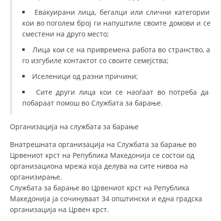
Евакуирани лица, бегалци или слични категории
кои во поголем број ги напуштиле своите домови и се
сместени на друго место;
Лица кои се на привремена работа во странство, а
го изгубиле контактот со своите семејства;
Иселеници од разни причини;
Сите други лица кои се наоѓаат во потреба да
побараат помош во Службата за барање.
Организација на службата за барање
Внатрешната организација на Службата за барање во
Црвениот крст на Република Македонија се состои од
организациона мрежа која делува на сите нивоа на
организирање.
Службата за барање во Црвениот крст на Република
Македонија ја сочинуваат 34 општински и една градска
организација на Црвен крст.