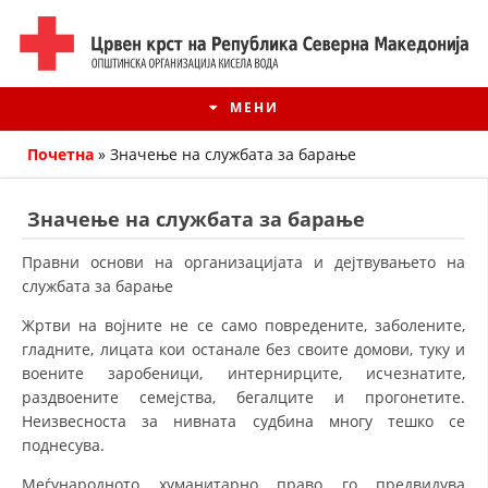
МЕНИ
Почетна
»
Значење на службата за барање
Значење на службата за барање
Правни основи на организацијата и дејтвувањето на
службата за барање
Жртви на војните не се само повредените, заболените,
гладните, лицата кои останале без своите домови, туку и
воените заробеници, интернирците, исчезнатите,
раздвоените семејства, бегалците и прогонетите.
ИСТОРИЈАТ НА ЦКРМ
Неизвесноста за нивната судбина многу тешко се
поднесува.
ИСТОРИЈАТ НА ДВИЖЕЊЕТО
Меѓународното хуманитарно право го предвидува