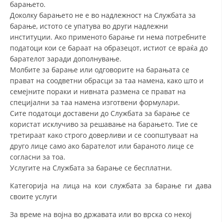
барањето.
Доколку барањето не е во надлежност на Службата за
МЕЃУНАРОДНА СОРАБОТКА
барање, истото се упатува во други надлежни
ДОГОВОРИ
институции. Ако применото барање ги нема потребните
податоци кои се бараат на образецот, истиот се враќа до
ЗНАЧЕЊЕ НА СЛУЖБАТА ЗА БАРАЊЕ
барателот заради дополнување.
Молбите за барање или одговорите на барањата се
ФОРМУЛАРИ ЗА БАРАЊА
прават на соодветни обрасци за таа намена, како што и
семејните пораки и нивната размена се прават на
ЗДРАВСТВЕНО ПРЕВЕНТИВНА ДЕЈНОСТ
специјални за таа намена изготвени формулари.
ПРВА ПОМОШ
Сите податоци доставени до Службата за барање се
користат исклучиво за решавање на барањето. Тие се
КРВОДАРИТЕЛСТВО
третираат како строго доверливи и се соопштуваат на
друго лице само ако барателот или бараното лице се
ИНФОРМАЦИИ ЗА БОЛЕСТИ
согласни за тоа.
МЕНАЏМЕНТ НА ВОЛОНТЕРИ
Услугите на Службата за барање се бесплатни.
Категорија на лица на кои службата за барање ги дава
своите услуги
ЗА НАС
За време на војна во државата или во врска со некој