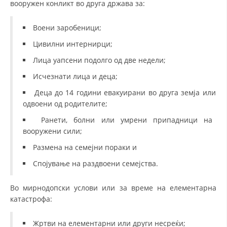
вооружен конликт во друга држава за:
ДЕЈСТВУВАЊЕ
Воени заробеници;
Цивилни интернирци;
Лица уапсени подолго од две недели;
ПРИРАЧНИЦИ
Исчезнати лица и деца;
СТРАТЕГИИ
Деца до 14 години евакуирани во друга земја или
одвоени од родителите;
ЕДУКАТИВНО ИНФОРМАТИВНИ МАТЕРИЈАЛИ
Ранети, болни или умрени припадници на
БРОШУРИ
вооружени сили;
ПОСТЕРИ
Размена на семејни пораки и
ПРЕЗЕНТАЦИИ
Спојување на раздвоени семејства.
Во мирнодопски услови или за време на елементарна
катастрофа:
Жртви на елементарни или други несреќи;