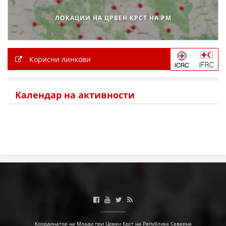
ЛОКАЦИИ НА ЦРВЕН КРСТ НА РМ
Корисни линкови
Календар на активности
Координатор на Млади при Црвен Крст на Република Северна