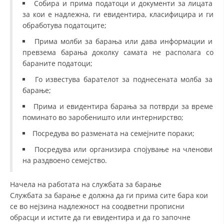
Собира и прима податоци и документи за лицата
за кои е надлежна, ги евидентира, класифицира и ги
ДИСЕМИНАЦИЈА
обработува податоците;
MЕЃУНАРОДНО ХУМАНИТАРНО ПРАВО
Прима молби за барања или дава информации и
превзема барања доколку самата не располага со
ПРОМОЦИЈА НА ХУМАНИ ВРЕДНОСТИ
бараните податоци;
УПОТРЕБА И ЗАШТИТА НА АМБЛЕМОТ
Го известува барателот за поднесената молба за
СОЦИЈАЛНО ХУМАНИТАРНА ДЕЈНОСТ
барање;
Прима и евидентира барања за потврди за време
КАКО ДА ДОНИРАТЕ
поминато во заробеништо или интернирство;
ПОДГОТВЕНОСТ И ДЕЈСТВО ПРИ КАТАСТРОФИ
Посредува во размената на семејните пораки;
ТИМОВИ НА ООЦК
Посредува или организира спојување на членови
на раздвоено семејство.
СПАСИТЕЛНА СТАНИЦА ВОДНО
ПРОЕКТИ – ПОДГОТВЕНОСТ И ДЕЈСТВУВАЊЕ ПРИ КАТАСТРОФИ
Начела на работата на службата за барање
Службата за барање е должна да ги прима сите бара кои
ОДНОСИ СО ЈАВНОСТ
се во нејзина надлежност на соодветни прописни
обрасци и истите да ги евидентира и да го започне
ИСТРАЖУВАЊЕ НА ЈАВНО МИСЛЕЊЕ