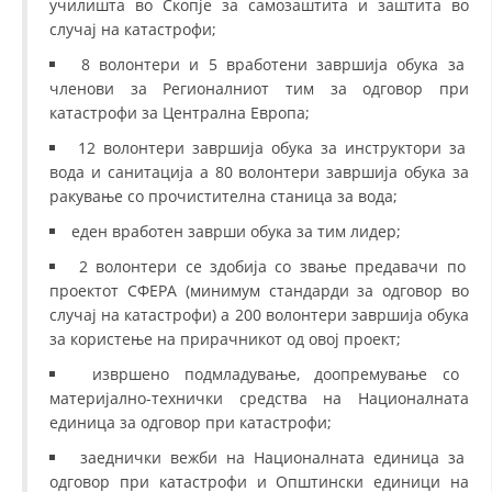
училишта во Скопје за самозаштита и заштита во
случај на катастрофи;
8 волонтери и 5 вработени завршија обука за
членови за Регионалниот тим за одговор при
катастрофи за Централна Европа;
12 волонтери завршија обука за инструктори за
вода и санитација а 80 волонтери завршија обука за
ракување со прочистителна станица за вода;
еден вработен заврши обука за тим лидер;
2 волонтери се здобија со звање предавачи по
проектот СФЕРА (минимум стандарди за одговор во
случај на катастрофи) а 200 волонтери завршија обука
за користење на прирачникот од овој проект;
извршено подмладување, доопремување со
материјално-технички средства на Националната
единица за одговор при катастрофи;
заеднички вежби на Националната единица за
одговор при катастрофи и Општински единици на