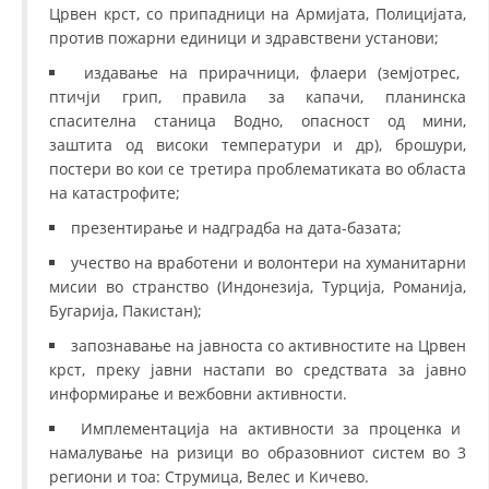
Црвен крст, со припадници на Армијата, Полицијата,
против пожарни единици и здравствени установи;
издавање на прирачници, флаери (земјотрес,
птичји грип, правила за капачи, планинска
спасителна станица Водно, опасност од мини,
заштита од високи температури и др), брошури,
постери во кои се третира проблематиката во областа
на катастрофите;
презентирање и надградба на дата-базата;
учество на вработени и волонтери на хуманитарни
мисии во странство (Индонезија, Турција, Романија,
Бугарија, Пакистан);
запознавање на јавноста со активностите на Црвен
крст, преку јавни настапи во средствата за јавно
информирање и вежбовни активности.
Имплементација на активности за проценка и
намалување на ризици во образовниот систем во 3
региони и тоа: Струмица, Велес и Кичево.