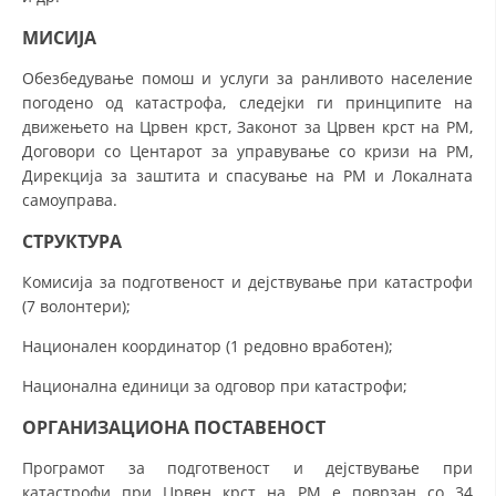
ДИСЕМИНАЦИЈА
МИСИЈА
MЕЃУНАРОДНО ХУМАНИТАРНО ПРАВО
Обезбедување помош и услуги за ранливото население
погодено од катастрофа, следејки ги принципите на
ПРОМОЦИЈА НА ХУМАНИ ВРЕДНОСТИ
движењето на Црвен крст, Законот за Црвен крст на РМ,
Договори со Центарот за управување со кризи на РМ,
УПОТРЕБА И ЗАШТИТА НА АМБЛЕМОТ
Дирекција за заштита и спасување на РМ и Локалната
СОЦИЈАЛНО ХУМАНИТАРНА ДЕЈНОСТ
самоуправа.
СТРУКТУРА
КАКО ДА ДОНИРАТЕ
Комисија за подготвеност и дејствување при катастрофи
ПОДГОТВЕНОСТ И ДЕЈСТВО ПРИ КАТАСТРОФИ
(7 волонтери);
ТИМОВИ НА ООЦК
Национален координатор (1 редовно вработен);
СПАСИТЕЛНА СТАНИЦА ВОДНО
Национална единици за одговор при катастрофи;
ПРОЕКТИ – ПОДГОТВЕНОСТ И ДЕЈСТВУВАЊЕ ПРИ КАТАСТРОФИ
ОРГАНИЗАЦИОНА ПОСТАВЕНОСТ
ОДНОСИ СО ЈАВНОСТ
Програмот за подготвеност и дејствување при
ИСТРАЖУВАЊЕ НА ЈАВНО МИСЛЕЊЕ
катастрофи при Црвен крст на РМ е поврзан со 34