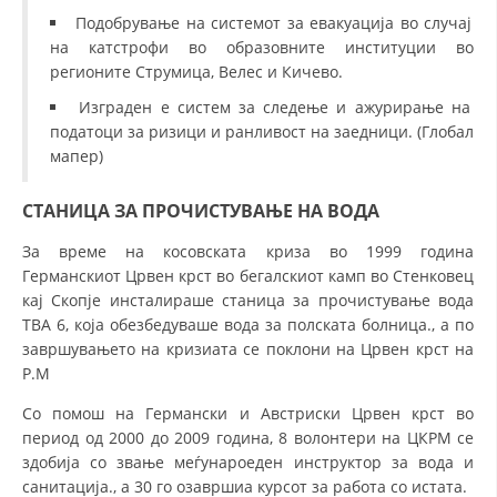
Подобрување на системот за евакуација во случај
на катстрофи во образовните институции во
регионите Струмица, Велес и Кичево.
Изграден е систем за следење и ажурирање на
податоци за ризици и ранливост на заедници. (Глобал
мапер)
СТАНИЦА ЗА ПРОЧИСТУВАЊЕ НА ВОДА
За време на косовската криза во 1999 година
Германскиот Црвен крст во бегалскиот камп во Стенковец
кај Скопје инсталираше станица за прочистување вода
ТВА 6, која обезбедуваше вода за полската болница., а по
завршувањето на кризиата се поклони на Црвен крст на
Р.М
Со помош на Германски и Австриски Црвен крст во
период од 2000 до 2009 година, 8 волонтери на ЦКРМ се
здобија со звање меѓунароеден инструктор за вода и
санитација., а 30 го озавршиа курсот за работа со истата.