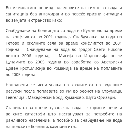
Во изминатиот период члленовите на тимот за вода и
санитација беа ангажирани во повеќе кризни ситуации
во земјата и странство како:
Снабдување на болницата со вода во Куманово за време
на конфликтот во 2001 година;- Снабдување на вода на
Тетово и околните села за време конфликтот во 2001
година; – Снабдување на вода во градот Свети Николе
летото 2006 година;, – Мисија во Индонезија после
Цунамито во 2005 година во соработка со Австриски
Црвен крст.,Мисија во Романија за време на поплавите
во 2005 година
Направени се испитувања на квалитетот на водените
ресурси после поплавите во РМ во реонот на Струмица,
Гевгелија , Македонски Брод, Куманово, Шуто Оризари.
Станицата за прочистување на вода се користи речиси
во сите катастофи што настануваат за потребите на
ранливото население, а посебно за снабдување на вода
на полските болници, кампови итн..