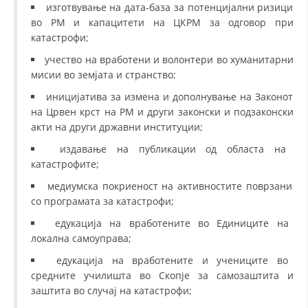
изготвување на дата-база за потенцијални ризици
во РМ и капацитети на ЦКРМ за одговор при
катастрофи;
учество на вработени и волонтери во хуманитарни
мисии во земјата и странство;
иницијатива за измена и дополнување на Законот
на Црвен крст на РМ и други законски и подзаконски
акти на други државни институции;
издавање на публикации од областа на
катастрофите;
медиумска покриеност на активностите поврзани
со програмата за катастрофи;
едукација на вработените во Единиците на
локална самоуправа;
едукација на вработените и учениците во
средните училишта во Скопје за самозаштита и
заштита во случај на катастрофи;