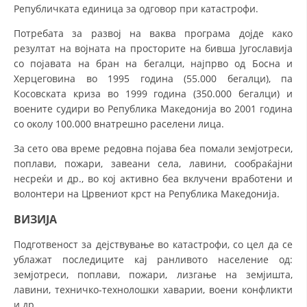
СТРУКТУРА НА ОРГАНИЗАЦИЈАТА
Републичката единица за одговор при катастрофи.
КОНТАКТ ИНФОРМАЦИИ
Потребата за развој на ваква програма дојде како
резултат на војната на просторите на бивша Југославија
ЧЛЕНСТВО ВО ПРОФЕСИОНАЛНИ ТЕЛА
со појавата на бран на бегалци, најпрво од Босна и
Херцеговина во 1995 година (55.000 бегалци), па
Косовската криза во 1999 година (350.000 бегалци) и
воените судири во Република Македонија во 2001 година
ЗАКОН ЗА ЦКРМ
со околу 100.000 внатрешно раселени лица.
СТАТУТ НА ЦКРМ
За сето ова време редовна појава беа помали земјотреси,
поплави, пожари, завеани села, лавини, сообраќајни
несреќи и др., во кој активно беа вклучени вработени и
волонтери на Црвениот крст на Република Македонија.
ВИЗИЈА
ОРГАНИЗАЦИЈА И РАЗВОЈ
Подготвеност за дејствување во катастрофи, со цел да се
РАКОВОДЕН ОДБОР
ублажат последиците кај ранливото население од:
земјотреси, поплави, пожари, лизгање на земјишта,
СОБРАНИЕ
лавини, техничко-технолошки хаварии, воени конфликти
СТРУКТУРА И ОРГАНИЗАЦИОНА ПОСТАВЕНОСТ
и др.