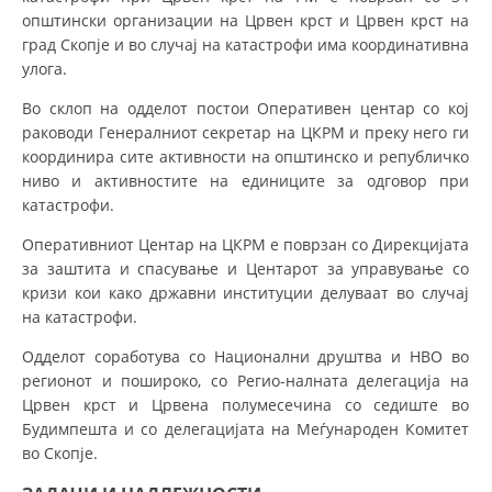
општински организации на Црвен крст и Црвен крст на
МЕЃУНАРОДНА СОРАБОТКА
град Скопје и во случај на катастрофи има координативна
улога.
ДОГОВОРИ
Во склоп на одделот постои Оперативен центар со кој
ЗНАЧЕЊЕ НА СЛУЖБАТА ЗА БАРАЊЕ
раководи Генералниот секретар на ЦКРМ и преку него ги
координира сите активности на општинско и републичко
ФОРМУЛАРИ ЗА БАРАЊА
ниво и активностите на единиците за одговор при
катастрофи.
ЗДРАВСТВЕНО ПРЕВЕНТИВНА ДЕЈНОСТ
Оперативниот Центар на ЦКРМ е поврзан со Дирекцијата
ПРВА ПОМОШ
за заштита и спасување и Центарот за управување со
КРВОДАРИТЕЛСТВО
кризи кои како државни институции делуваат во случај
на катастрофи.
ИНФОРМАЦИИ ЗА БОЛЕСТИ
Одделот соработува со Национални друштва и НВО во
МЕНАЏМЕНТ НА ВОЛОНТЕРИ
регионот и пошироко, со Регио-налната делегација на
Црвен крст и Црвена полумесечина со седиште во
Будимпешта и со делегацијата на Меѓународен Комитет
во Скопје.
ЗА НАС