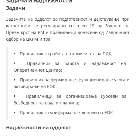
ЗАДАЧИ И НАДЛЕЖНОСТИ
ДЕЈСТВУВАЊЕ
Задачи
Задачите на одделот за подготвеност и дејствување при
катастрофи се регулирани со член 19 од Законот за
Црвен крст на РМ и правилници донесени од Извршниот
одбор на ЦКРМ и тоа:
ПРИРАЧНИЦИ
СТРАТЕГИИ
Правилник за работа на комисијата за ПДК;
Правилник за работа и надлежност на
ЕДУКАТИВНО ИНФОРМАТИВНИ МАТЕРИЈАЛИ
Оперативниот центар;
БРОШУРИ
Правилник за формирање, функционирање улога и
активирање на ЕОК;
ПОСТЕРИ
Правилници за организирање курсеви за
ПРЕЗЕНТАЦИИ
безбедност на вода и планина;
Правилник за униформа на членови на ЕОК.
Надлежности на одделот