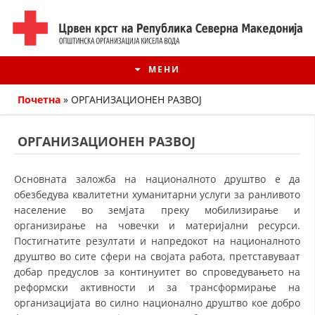
МЕНИ
Почетна
»
ОРГАНИЗАЦИОНЕН РАЗВОЈ
ОРГАНИЗАЦИОНЕН РАЗВОЈ
Основната заложба на националното друштво е да
обезбедува квалитетни хуманитарни услуги за ранливото
население во земјата преку мобилизирање и
организирање на човечки и материјални ресурси.
Постигнатите резултати и напредокот на националното
друштво во сите сфери на својата работа, претставуваат
ИСТОРИЈАТ НА ЦКРМ
добар предуслов за континуитет во спроведувањето на
реформски активности и за трансформирање на
ИСТОРИЈАТ НА ДВИЖЕЊЕТО
организацијата во силно национално друштво кое добро