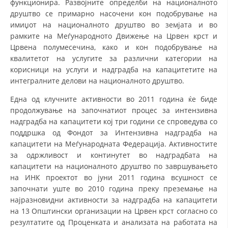
функционира. Развојните определби на националното
СТРУКТУРА НА ОРГАНИЗАЦИЈАТА
друштво се примарно насочени кон подобрување на
КОНТАКТ ИНФОРМАЦИИ
имиџот на националното друштво во земјата и во
рамките на Меѓународното Движење на Црвен крст и
ЧЛЕНСТВО ВО ПРОФЕСИОНАЛНИ ТЕЛА
Црвена полумесечина, како и кон подобрување на
квалитетот на услугите за различни категории на
корисници на услуги и надградба на капацитетите на
интегралните делови на националното друштво.
ЗАКОН ЗА ЦКРМ
Една од клучните активности во 2011 година ќе биде
СТАТУТ НА ЦКРМ
продолжување на започнатиот процес за интензивна
надградба на капацитети кој три години се спроведува со
поддршка од Фондот за Интензивна надградба на
капацитети на Меѓународната Федерација. Активностите
за одржливост и континутет во надградбата на
капацитети на националното друштво по завршувањето
ОРГАНИЗАЦИЈА И РАЗВОЈ
на ИНК проектот во јуни 2011 година всушност се
РАКОВОДЕН ОДБОР
започнати уште во 2010 година преку преземање на
најразновидни активности за надградба на капацитети
СОБРАНИЕ
на 13 Општински организации на Црвен крст согласно со
резултатите од Проценката и анализата на работата на
СТРУКТУРА И ОРГАНИЗАЦИОНА ПОСТАВЕНОСТ