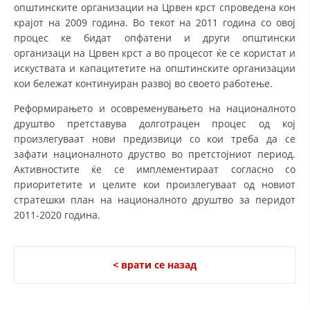
општинските организации на Црвен крст спроведена кон
ДИСЕМИНАЦИЈА
крајот на 2009 година. Во текот на 2011 година со овој
процес ке бидат опфатени и други општински
MЕЃУНАРОДНО ХУМАНИТАРНО ПРАВО
организаци на Црвен крст а во процесот ќе се користат и
искуствата и капацитетите на општинските организации
ПРОМОЦИЈА НА ХУМАНИ ВРЕДНОСТИ
кои бележат континуиран развој во своето работење.
УПОТРЕБА И ЗАШТИТА НА АМБЛЕМОТ
Реформирањето и осовременувањето на националното
друштво претставува долготрацен процес од кој
СОЦИЈАЛНО ХУМАНИТАРНА ДЕЈНОСТ
произлегуваат нови предизвици со кои треба да се
КАКО ДА ДОНИРАТЕ
зафати националното друство во претстојниот период.
Активностите ќе се имплементираат согласно со
ПОДГОТВЕНОСТ И ДЕЈСТВО ПРИ КАТАСТРОФИ
приоритетите и целите кои произлегуваат од новиот
стратешки план на националното друштво за перидот
ТИМОВИ НА ООЦК
2011-2020 година.
СПАСИТЕЛНА СТАНИЦА ВОДНО
ПРОЕКТИ – ПОДГОТВЕНОСТ И ДЕЈСТВУВАЊЕ ПРИ КАТАСТРОФИ
< врати се назад
ОДНОСИ СО ЈАВНОСТ
ИСТРАЖУВАЊЕ НА ЈАВНО МИСЛЕЊЕ