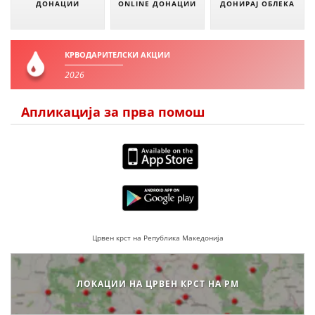
ДОНАЦИИ
ONLINE ДОНАЦИИ
ДОНИРАЈ ОБЛЕКА
ДЕЈСТВУВАЊЕ
КРВОДАРИТЕЛСКИ АКЦИИ
2026
ПРИРАЧНИЦИ
Апликација за прва помош
СТРАТЕГИИ
ЕДУКАТИВНО ИНФОРМАТИВНИ МАТЕРИЈАЛИ
БРОШУРИ
ПОСТЕРИ
ПРЕЗЕНТАЦИИ
Црвен крст на Република Македонија
ЛОКАЦИИ НА ЦРВЕН КРСТ НА РМ