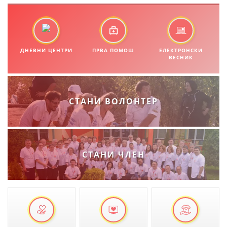
МЕЃУНАРОДНА СОРАБОТКА
ДОГОВОРИ
ДНЕВНИ ЦЕНТРИ
ПРВА ПОМОШ
ЕЛЕКТРОНСКИ
ЗНАЧЕЊЕ НА СЛУЖБАТА ЗА БАРАЊЕ
ВЕСНИК
ФОРМУЛАРИ ЗА БАРАЊА
ЗДРАВСТВЕНО ПРЕВЕНТИВНА ДЕЈНОСТ
СТАНИ ВОЛОНТЕР
ПРВА ПОМОШ
КРВОДАРИТЕЛСТВО
ИНФОРМАЦИИ ЗА БОЛЕСТИ
СТАНИ ЧЛЕН
МЕНАЏМЕНТ НА ВОЛОНТЕРИ
ЗА НАС