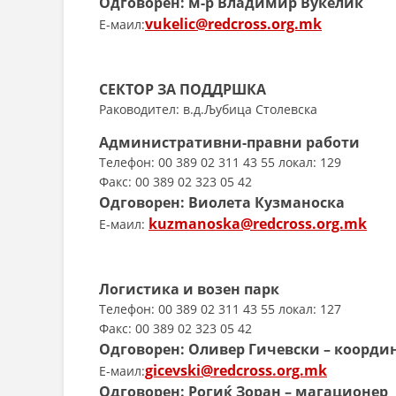
Одговорен:
м-р
Владимир Вукелиќ
vukelic@redcross.org.mk
E-маил:
СЕКТОР ЗА ПОДДРШКА
Раководител: в.д.Љубица Столевска
Административни-правни работи
Телефон: 00 389 02 311 43 55 локал: 129
Факс: 00 389 02 323 05 42
Одговорен: Виолета Кузманоска
kuzmanoska@redcross.org.mk
E-маил:
Логистика и возен парк
Телефон: 00 389 02 311 43 55 локал: 127
Факс: 00 389 02 323 05 42
Одговорен: Оливер Гичевски – коорди
gicevski@redcross.org.mk
E-маил:
Одговорен: Рогиќ Зоран – магациoнер