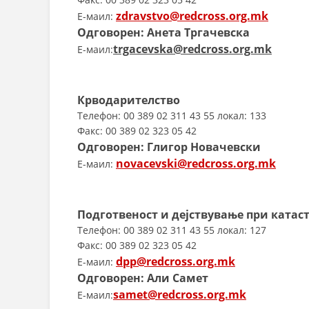
zdravstvo@redcross.org.mk
E-маил:
Одговорен: Aнета Тргачевска
trgacevska@redcross.org.mk
E-маил:
Крводарителство
Телефон: 00 389 02 311 43 55 локал: 133
Факс: 00 389 02 323 05 42
Одговорен: Глигор Новачевски
novacevski@redcross.org.mk
E-маил:
Подготвеност и дејствување при катас
Телефон: 00 389 02 311 43 55 локал: 127
Факс: 00 389 02 323 05 42
dpp@redcross.org.mk
E-маил:
Одговорен: Али Самет
samet@redcross.org.mk
E-маил: