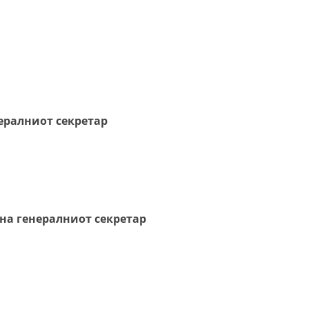
ДИСЕМИНАЦИЈА
MЕЃУНАРОДНО ХУМАНИТАРНО ПРАВО
ПРОМОЦИЈА НА ХУМАНИ ВРЕДНОСТИ
УПОТРЕБА И ЗАШТИТА НА АМБЛЕМОТ
нералниот секретар
СОЦИЈАЛНО ХУМАНИТАРНА ДЕЈНОСТ
КАКО ДА ДОНИРАТЕ
ПОДГОТВЕНОСТ И ДЕЈСТВО ПРИ КАТАСТРОФИ
ТИМОВИ НА ООЦК
 на генералниот секретар
СПАСИТЕЛНА СТАНИЦА ВОДНО
ПРОЕКТИ – ПОДГОТВЕНОСТ И ДЕЈСТВУВАЊЕ ПРИ КАТАСТРОФИ
ОДНОСИ СО ЈАВНОСТ
ИСТРАЖУВАЊЕ НА ЈАВНО МИСЛЕЊЕ