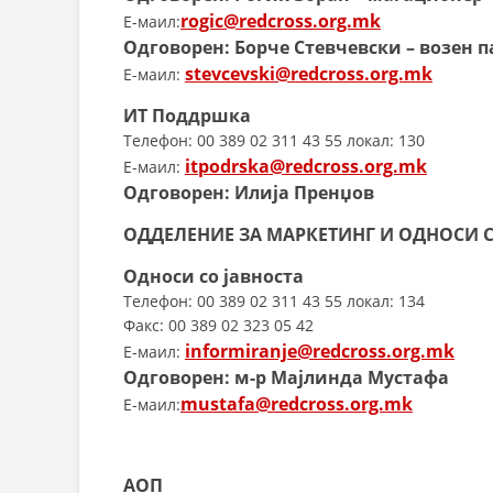
rogic@redcross.org.mk
E-маил:
Одговорен: Борче Стевчевски – возен 
stevcevski@redcross.org.mk
E-маил:
ИТ Поддршка
Телефон: 00 389 02 311 43 55 локал: 130
itpodrska@redcross.org.mk
E-маил:
Одговорен: Илија Пренџов
ОДДЕЛЕНИЕ ЗА МАРКЕТИНГ И ОДНОСИ С
Односи со јавноста
Телефон: 00 389 02 311 43 55 локал: 134
Факс: 00 389 02 323 05 42
informiranje@redcross.org.mk
E-маил:
Одговорен: м-р Мајлинда Мустафа
mustafa@redcross.org.mk
E-маил:
АОП