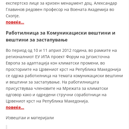
експертско лице за кризен менаџмент доц. Александар
Главинов редовен професор на Воената Академија во
Скопје.
повеќе…
Работилница за Комуникациски вештини и
вештини за застапување
Во период од 10 и 11 април 2012 година, во рамките на
регионалниот ЕУ ИПА проект Форум на Југоисточна
Европа за адаптација кон климатски промени, во
просториите на Црвениот крст на Република Македонија
се одржа работилница на темата комуникациски вештини
и вештини за застапување. На работилницата
присуствуваа членовите на Мрежата за климатски
одговор како и одредени стручни соработници на
Црвениот крст на Република Македонија.
повеќе…
Извештаи и материјали