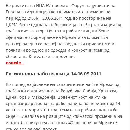
ДЕЈСТВУВАЊЕ
Во рамките на ИПА ЕУ проектот Форум на југоисточна
Европа за Адаптација кон климатските промени, во
период од 21.06 – 23.06.2011 год. во просториите на
ЦКРМ, беше одржана работилница со 15 организации од
граѓанскиот сектор. Целта на работилницата беше
официјално формирање на Мрежата за климатски
ПРИРАЧНИЦИ
одговор заедно со развој на заеднички приоритети и
СТРАТЕГИИ
политики во однос на одредени конкретни теми од
областа на Климатските промени.
ЕДУКАТИВНО ИНФОРМАТИВНИ МАТЕРИЈАЛИ
повеќе…
БРОШУРИ
Регионална работилница 14-16.09.2011
ПОСТЕРИ
Во поглед на јакнење на капацитетите на 4те Мрежи од
граѓански организации на Република Србија, Хрватска,
ПРЕЗЕНТАЦИИ
Црна Гора и Македонија, Црвениот крст на РМ ќе
организира регионална работилница во периодот од 14
до 16 септември 2011 год. Темата на работилницата ќе
биде : – Анализа на ризиците од климатски промени а на
истата ќе присуствуваат околу 40 членови од Мрежите,
кои се дел од овој проект.