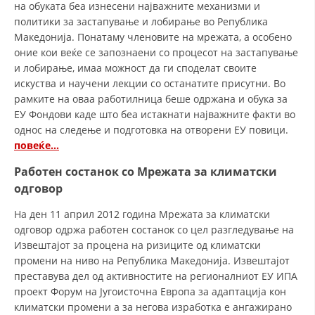
на обуката беа изнесени најважните механизми и
политики за застапување и лобирање во Република
Македонија. Понатаму членовите на мрежата, а особено
оние кои веќе се запознаени со процесот на застапување
и лобирање, имаа можност да ги споделат своите
искуства и научени лекции со останатите присутни. Во
рамките на оваа работилница беше одржана и обука за
ЕУ Фондови каде што беа истакнати најважните факти во
однос на следење и подготовка на отворени ЕУ повици.
повеќе…
Работен состанок со Мрежата за климатски
одговор
На ден 11 април 2012 година Мрежата за климатски
одговор одржа работен состанок со цел разгледување на
Извештајот за процена на ризиците од климатски
промени на ниво на Република Македонија. Извештајот
преставува дел од активностите на регионалниот ЕУ ИПА
проект Форум на Југоисточна Европа за адаптација кон
климатски промени а за негова изработка е ангажирано