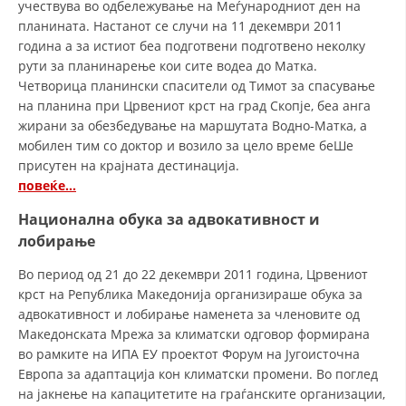
учествува во одбележување на Меѓународниот ден на
планината. Настанот се случи на 11 декември 2011
година а за истиот беа подготвени подготвено неколку
рути за планинарење кои сите водеа до Матка.
Четворица планински спасители од Тимот за спасување
на планина при Црвениот крст на град Скопје, беа анга
жирани за обезбедување на маршутата Водно-Матка, а
мобилен тим со доктор и возило за цело време беШе
присутен на крајната дестинација.
повеќе…
Национална обука за адвокативност и
лобирање
Во период од 21 до 22 декември 2011 година, Црвениот
крст на Република Македонија организираше обука за
адвокативност и лобирање наменета за членовите од
Македонската Мрежа за климатски одговор формирана
во рамките на ИПА ЕУ проектот Форум на Југоисточна
Европа за адаптација кон климатски промени. Во поглед
на јакнење на капацитетите на граѓанските организации,