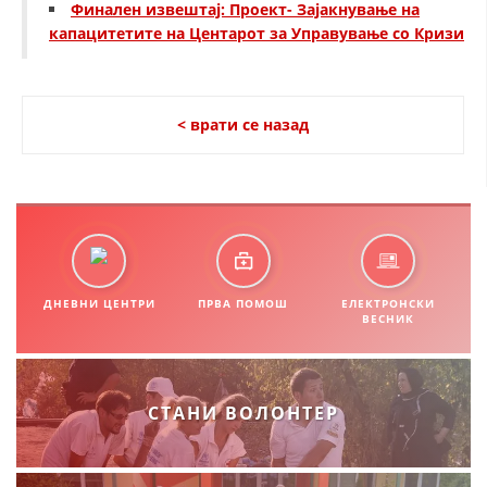
Финален извештај: Проект- Зајакнување на
капацитетите на Центарот за Управување со Кризи
< врати се назад
ДНЕВНИ ЦЕНТРИ
ПРВА ПОМОШ
ЕЛЕКТРОНСКИ
ВЕСНИК
СТАНИ ВОЛОНТЕР