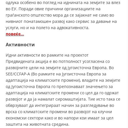
одлука особено во поглед на иднината на земјите за влез
ДИСЕМИНАЦИЈА
во ЕУ. Поради овие причини организациите на
граѓанското општество мора да се зајакнат не само во
MЕЃУНАРОДНО ХУМАНИТАРНО ПРАВО
нивниот понатамошен развој како сервис за давање на
услуги, но и на полето на адвокативноста.
ПРОМОЦИЈА НА ХУМАНИ ВРЕДНОСТИ
повеќе…
УПОТРЕБА И ЗАШТИТА НА АМБЛЕМОТ
Активности
СОЦИЈАЛНО ХУМАНИТАРНА ДЕЈНОСТ
Идни активности во рамките на проектот
Предвидената акција е во потполност усогласена со
КАКО ДА ДОНИРАТЕ
развојните цели на земјите од југоисточна Европа. Во
ПОДГОТВЕНОСТ И ДЕЈСТВО ПРИ КАТАСТРОФИ
SEE/CCFAP-A (Во рамките на Југоисточна Европа за
адаптација на климатските промени), владите на земјите
ТИМОВИ НА ООЦК
од Југоисточна Европа го препознаваат значењето за
адаптација на климатските промени со цел да го одржат
СПАСИТЕЛНА СТАНИЦА ВОДНО
развојот и да ја намалат сиромаштијата. Тие исто така се
ПРОЕКТИ – ПОДГОТВЕНОСТ И ДЕЈСТВУВАЊЕ ПРИ КАТАСТРОФИ
обврзуваат да интегрираат начин за разгледување во
врска со климатските промени во развојот на клучни
ОДНОСИ СО ЈАВНОСТ
економски сектори како и во напори кои имаат за цел
заштита на животната средина.
ИСТРАЖУВАЊЕ НА ЈАВНО МИСЛЕЊЕ