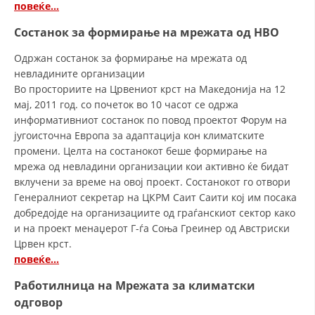
повеќе…
МЕЃУНАРОДНА СОРАБОТКА
Состанок за формирање на мрежата од НВО
ДОГОВОРИ
Одржан состанок за формирање на мрежата од
невладините организации
ЗНАЧЕЊЕ НА СЛУЖБАТА ЗА БАРАЊЕ
Во просториите на Црвениот крст на Македонија на 12
мај, 2011 год. со почеток во 10 часот се одржа
ФОРМУЛАРИ ЗА БАРАЊА
информативниот состанок по повод проектот Форум на
ЗДРАВСТВЕНО ПРЕВЕНТИВНА ДЕЈНОСТ
југоисточна Европа за адаптација кон климатските
промени. Целта на состанокот беше формирање на
ПРВА ПОМОШ
мрежа од невладини организации кои активно ќе бидат
вклучени за време на овој проект. Состанокот го отвори
КРВОДАРИТЕЛСТВО
Генералниот секретар на ЦКРМ Саит Саити кој им посака
ИНФОРМАЦИИ ЗА БОЛЕСТИ
добредојде на организациите од граѓанскиот сектор како
и на проект менаџерот Г-ѓа Соња Греинер од Австриски
МЕНАЏМЕНТ НА ВОЛОНТЕРИ
Црвен крст.
повеќе…
Работилница на Мрежата за климатски
ЗА НАС
одговор