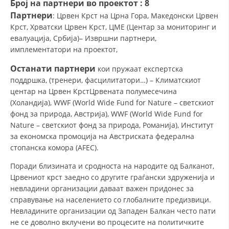
Број на партнери во проектот : 8
СТРУКТУРА НА ОРГАНИЗАЦИЈАТА
Партнери
: Црвен Крст на Црна Гора, Македонски Црвен
КОНТАКТ ИНФОРМАЦИИ
Крст, Хрватски Црвен Крст, ЦМЕ (Центар за мониторинг и
евалуација, Србија)– Извршни партнери,
ЧЛЕНСТВО ВО ПРОФЕСИОНАЛНИ ТЕЛА
имплементатори на проектот,
Останати партнери
кои пружаат експертска
поддршка, (тренери, фасцилитатори…) – Климатскиот
ЗАКОН ЗА ЦКРМ
центар на Црвен КрстЦрвената полумесечина
(Холандија), WWF (World Wide Fund for Nature – светскиот
СТАТУТ НА ЦКРМ
фонд за природа, Австрија), WWF (World Wide Fund for
Nature – светскиот фонд за природа, Романија), Институт
за економска промоција на Австриската федерална
стопанска комора (AFEC).
Поради близината и сродноста на народите од Балканот,
ОРГАНИЗАЦИЈА И РАЗВОЈ
Црвениот крст заедно со другите граѓански здруженија и
РАКОВОДЕН ОДБОР
невладини организации даваат важен придонес за
справување на населението со глобалните предизвици.
СОБРАНИЕ
Невладините организации од Западен Балкан често пати
не се доволно вклучени во процесите на политичките
СТРУКТУРА И ОРГАНИЗАЦИОНА ПОСТАВЕНОСТ