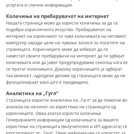
услугата и слични информации.
ДИСЕМИНАЦИЈА
Колачиња на пребарувачот
на интернет
MЕЃУНАРОДНО ХУМАНИТАРНО ПРАВО
Нашата страница може да користи колачиња за да се
подобри корисничкото искуство. Пребарувачот на
ПРОМОЦИЈА НА ХУМАНИ ВРЕДНОСТИ
интернет на корисникот ги чува колачињата на неговиот
УПОТРЕБА И ЗАШТИТА НА АМБЛЕМОТ
компјутер заради цели на чување записи за посетите на
страницата. Корисниците може да изберат да ги
СОЦИЈАЛНО ХУМАНИТАРНА ДЕЈНОСТ
наместат своите пребарувачи на интернет да ги одбијат
колачињата или да јават предупредување секогаш кога ќе
КАКО ДА ДОНИРАТЕ
се пратат колачињата. Доколку корисниците ја одберат
таа можност, одредени делови од страницата може да не
ПОДГОТВЕНОСТ И ДЕЈСТВО ПРИ КАТАСТРОФИ
функционираат како што е предвидено.
ТИМОВИ НА ООЦК
Аналитика
на „Гугл“
СПАСИТЕЛНА СТАНИЦА ВОДНО
Страницата користи аналитика на „Гугл“ за да помогне во
анализа на начинот на користење на страницата од
ПРОЕКТИ – ПОДГОТВЕНОСТ И ДЕЈСТВУВАЊЕ ПРИ КАТАСТРОФИ
корисниците. Оваа алатка користи колачиња.
Генерираните информации од колачињата за вашето
ОДНОСИ СО ЈАВНОСТ
користење на страницата (вклучително и ИП адресата) се
ИСТРАЖУВАЊЕ НА ЈАВНО МИСЛЕЊЕ
проследуваат до „Гугл“. Овие информации се користат за