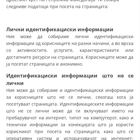
СТРУКТУРА НА ОРГАНИЗАЦИЈАТА
следниве податоци при посета на страницата:
КОНТАКТ ИНФОРМАЦИИ
ЧЛЕНСТВО ВО ПРОФЕСИОНАЛНИ ТЕЛА
Лични идентификациски информации
Ние може да собираме лични идентификациски
информации од корисниците на разни начини, а во врска
со активностите, услугите, карактеристиките или
ЗАКОН ЗА ЦКРМ
достапните ресурси на страницата. Корисниците може да
ја посетат страницата и анонимно.
СТАТУТ НА ЦКРМ
Идентификациски информации
што
не се
лични
Ние може да собираме и идентификациски информации
за корисниците што не се лични, секогаш кога ја
ОРГАНИЗАЦИЈА И РАЗВОЈ
посетуваат страницата. Идентификациските информации
што не се лични може да ги вклучуваат името на
РАКОВОДЕН ОДБОР
пребарувачот на интернет, типот на компјутерот, како и
технички информации за конекцијата што ја користи
СОБРАНИЕ
корисникот при посета на страницата, како што се
СТРУКТУРА И ОРГАНИЗАЦИОНА ПОСТАВЕНОСТ
оперативен систем и испорачувачот на интернет-