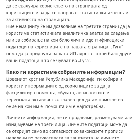
да се евалуира користењето на страницата од
МЕЃУНАРОДНА СОРАБОТКА
корисниците и за да се направат статистички извештаи
за активноста на страницата.
ДОГОВОРИ
Ние нема (ниту ќе им дозволиме на третите страни) да ја
користиме статистичката аналитичка алатка за следење
ЗНАЧЕЊЕ НА СЛУЖБАТА ЗА БАРАЊЕ
или за собирање на кои било лични идентификациски
ФОРМУЛАРИ ЗА БАРАЊА
податоци на корисниците на нашата страница. „Гугл“
нема да ја придружи вашата ИП адреса со кои било други
ЗДРАВСТВЕНО ПРЕВЕНТИВНА ДЕЈНОСТ
ваши податоци што се чуваат во „Гугл“.
ПРВА ПОМОШ
Како ги користиме собраните информации?
Црвениот крст на Република Македонија ги собира и
КРВОДАРИТЕЛСТВО
користи информациите од корисниците за да ја
фасцилитира помошта, обуката, активностите и
ИНФОРМАЦИИ ЗА БОЛЕСТИ
теренската активност со главна цел да им помогне на
МЕНАЏМЕНТ НА ВОЛОНТЕРИ
оние на кои им е помошта им е најпотребна.
Личните информации, не ги продаваме, разменуваме или
изнајмуваме на трети лица. Личните податоци може да
ЗА НАС
се откријат само во согласност со законските прописи
наведени во регулативата за заштитата на личните