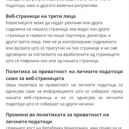
ДЕЈСТВУВАЊЕ
податоци, како и другата важечка регулатива.
Веб-страници
на трети лица
Корисниците може да најдат реклами или друга
содржина на нашата страница, кои водат кон други
страници и сервиси на наши партнери, донатори, и
ПРИРАЧНИЦИ
други трети лица. Ние не ја контролираме содржината
или врските што се присутни на тие страници и не сме
СТРАТЕГИИ
одговорни за постапките на вработените од страниците
што се поврзани кон или од нашата страница.
ЕДУКАТИВНО ИНФОРМАТИВНИ МАТЕРИЈАЛИ
Политика за приватност на личните податоци
БРОШУРИ
само за
веб-страницата
ПОСТЕРИ
Оваа политика за приватност на личните податоци се
однесува само за информациите што се собираат преку
ПРЕЗЕНТАЦИИ
нашата веб-страница и не се однесува за личните
податоци што се собираат на други начини.
Промени во
политиката за приватност на
личните податоци
Црвениот крст на Република Македонија има право да ја