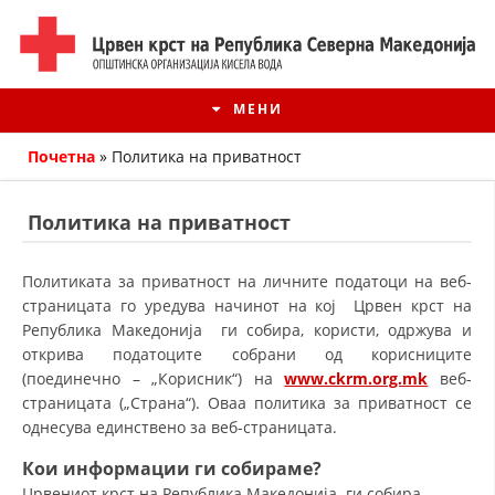
МЕНИ
Почетна
»
Политика на приватност
Политика на приватност
Политиката за приватност на личните податоци на веб-
страницата го уредува начинот на кој Црвен крст на
Република Македонија ги собира, користи, одржува и
открива податоците собрани од корисниците
(поединечно – „Корисник“) на
www.ckrm.org.mk
веб-
страницата („Страна“). Оваа политика за приватност се
ИСТОРИЈАТ НА ЦКРМ
однесува единствено за веб-страницата.
ИСТОРИЈАТ НА ДВИЖЕЊЕТО
Кои информации ги собираме?
Црвениот крст на Република Македонија ги собира