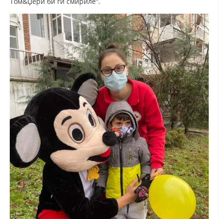
Том&Џери би ги смириле“.
МЕЃУНАРОДНА СОРАБОТКА
ДОГОВОРИ
ЗНАЧЕЊЕ НА СЛУЖБАТА ЗА БАРАЊЕ
ФОРМУЛАРИ ЗА БАРАЊА
ЗДРАВСТВЕНО ПРЕВЕНТИВНА ДЕЈНОСТ
ПРВА ПОМОШ
КРВОДАРИТЕЛСТВО
ИНФОРМАЦИИ ЗА БОЛЕСТИ
МЕНАЏМЕНТ НА ВОЛОНТЕРИ
ЗА НАС