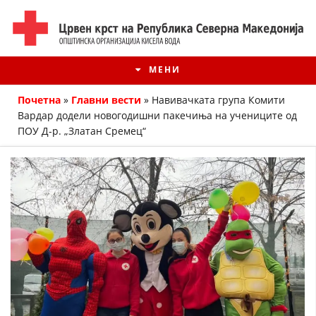
МЕНИ
Почетна
»
Главни вести
»
Навивачката група Комити
Вардар додели новогодишни пакечиња на учениците од
ПОУ Д-р. „Златан Сремец“
ИСТОРИЈАТ НА ЦКРМ
ИСТОРИЈАТ НА ДВИЖЕЊЕТО