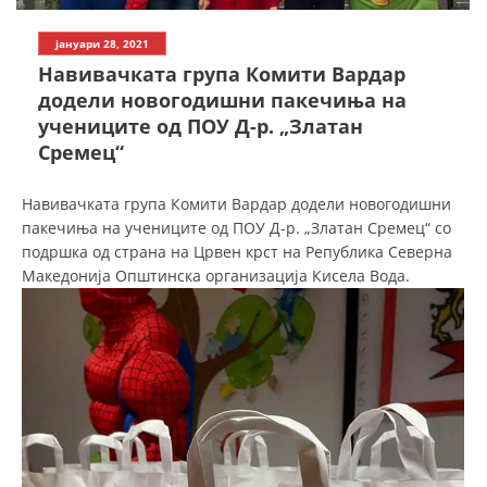
СТРУКТУРА НА ОРГАНИЗАЦИЈАТА
јануари 28, 2021
КОНТАКТ ИНФОРМАЦИИ
Навивачката група Комити Вардар
ЧЛЕНСТВО ВО ПРОФЕСИОНАЛНИ ТЕЛА
додели новогодишни пакечиња на
учениците од ПОУ Д-р. „Златан
Сремец“
ЗАКОН ЗА ЦКРМ
Навивачката група Комити Вардар додели новогодишни
СТАТУТ НА ЦКРМ
пакечиња на учениците од ПОУ Д-р. „Златан Сремец“ со
подршка од страна на Црвен крст на Република Северна
Македонија Општинска организација Кисела Вода.
ОРГАНИЗАЦИЈА И РАЗВОЈ
РАКОВОДЕН ОДБОР
СОБРАНИЕ
СТРУКТУРА И ОРГАНИЗАЦИОНА ПОСТАВЕНОСТ