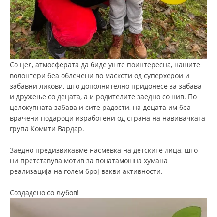
ДЕЈСТВУВАЊЕ
ПРИРАЧНИЦИ
Со цел, атмосферата да биде уште поинтересна, нашите
волонтери беа облечени во маскоти од суперхерои и
СТРАТЕГИИ
забавни ликови, што дополнително придонесе за забава
и дружење со децата, а и родителите заедно со нив. По
ЕДУКАТИВНО ИНФОРМАТИВНИ МАТЕРИЈАЛИ
целокупната забава и сите радости, на децата им беа
врачени подароци изработени од страна на навивачката
БРОШУРИ
група Комити Вардар.
ПОСТЕРИ
Заедно предизвикавме насмевка на детските лица, што
ПРЕЗЕНТАЦИИ
ни претставува мотив за понатамошна хумана
реализација на голем број вакви активности.
Создадено со љубов!