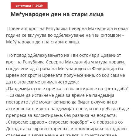
СТРУКТУРА НА ОРГАНИЗАЦИЈАТА
октомври 1, 2020
Меѓународен ден на стари лица
КОНТАКТ ИНФОРМАЦИИ
ЧЛЕНСТВО ВО ПРОФЕСИОНАЛНИ ТЕЛА
Црвениот крст на Република Северна Македонија и оваа
година се вклучува во одбележување на 1ви октомври –
Меѓународен ден на старите лица.
ЗАКОН ЗА ЦКРМ
По повод одбележувањето на 1ви октомври Црвениот
крст на Република Северна Македонија упатува пораки,
СТАТУТ НА ЦКРМ
споделени од страна на Меѓународната Федерација на
Црвениот крст и Црвената полумесечина, со кои сакаме
да го зголемиме вниманието дека:
„Пандемијата не е пречка за волонтирање во трето доба“
– Сакаме да истакнеме дека за време на пандемија
ОРГАНИЗАЦИЈА И РАЗВОЈ
постарите луѓе можат активно да бидат вклучени во
активностите и дека пандемијата не е, и не треба да биде
РАКОВОДЕН ОДБОР
препрека за волонтирање, без разлика на возраста.
„Старееме здраво – старееме подобро“ – е поврзана со
СОБРАНИЕ
Декадата за здраво стареење, и промовирање на здраво
СТРУКТУРА И ОРГАНИЗАЦИОНА ПОСТАВЕНОСТ
стареење и здрав начин на живот, и го истакнуваме