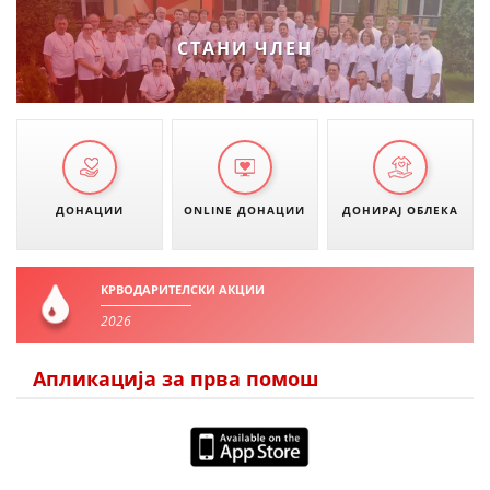
МЕЃУНАРОДНА СОРАБОТКА
СТАНИ ЧЛЕН
ДОГОВОРИ
ЗНАЧЕЊЕ НА СЛУЖБАТА ЗА БАРАЊЕ
ФОРМУЛАРИ ЗА БАРАЊА
ЗДРАВСТВЕНО ПРЕВЕНТИВНА ДЕЈНОСТ
ДОНАЦИИ
ONLINE ДОНАЦИИ
ДОНИРАЈ ОБЛЕКА
ПРВА ПОМОШ
КРВОДАРИТЕЛСТВО
КРВОДАРИТЕЛСКИ АКЦИИ
2026
ИНФОРМАЦИИ ЗА БОЛЕСТИ
МЕНАЏМЕНТ НА ВОЛОНТЕРИ
Апликација за прва помош
ЗА НАС