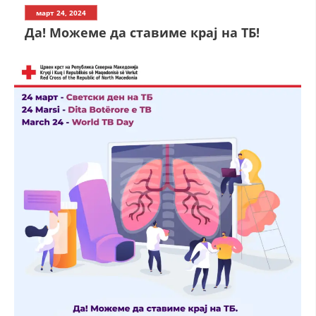
СТРУКТУРА НА ОРГАНИЗАЦИЈАТА
март 24, 2024
Да! Можеме да ставиме крај на ТБ!
КОНТАКТ ИНФОРМАЦИИ
ЧЛЕНСТВО ВО ПРОФЕСИОНАЛНИ ТЕЛА
ЗАКОН ЗА ЦКРМ
СТАТУТ НА ЦКРМ
ОРГАНИЗАЦИЈА И РАЗВОЈ
РАКОВОДЕН ОДБОР
СОБРАНИЕ
СТРУКТУРА И ОРГАНИЗАЦИОНА ПОСТАВЕНОСТ