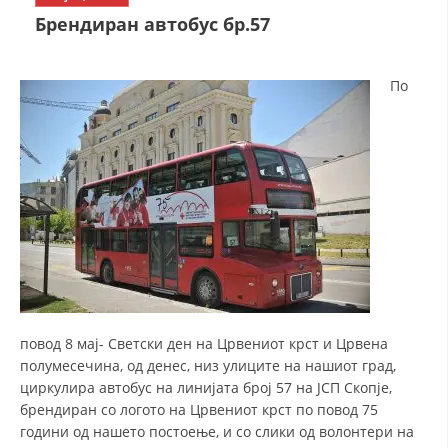
СТРУКТУРА НА ОРГАНИЗАЦИЈАТА
Брендиран автобус бр.57
КОНТАКТ ИНФОРМАЦИИ
ЧЛЕНСТВО ВО ПРОФЕСИОНАЛНИ ТЕЛА
По
ЗАКОН ЗА ЦКРМ
СТАТУТ НА ЦКРМ
ОРГАНИЗАЦИЈА И РАЗВОЈ
повод 8 мај- Светски ден на Црвениот крст и Црвена
полумесечина, од денес, низ улиците на нашиот град,
РАКОВОДЕН ОДБОР
циркулира автобус на линијата број 57 на ЈСП Скопје,
СОБРАНИЕ
брендиран со логото на Црвениот крст по повод 75
години од нашето постоење, и со слики од волонтери на
СТРУКТУРА И ОРГАНИЗАЦИОНА ПОСТАВЕНОСТ