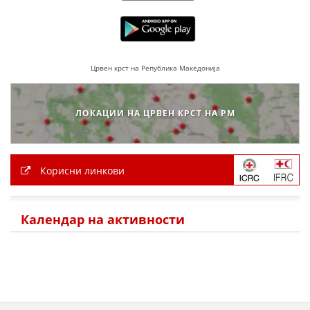
ДЕЈСТВУВАЊЕ
Црвен крст на Република Македонија
ПРИРАЧНИЦИ
ЛОКАЦИИ НА ЦРВЕН КРСТ НА РМ
СТРАТЕГИИ
ЕДУКАТИВНО ИНФОРМАТИВНИ МАТЕРИЈАЛИ
Корисни линкови
БРОШУРИ
ПОСТЕРИ
Календар на активности
ПРЕЗЕНТАЦИИ