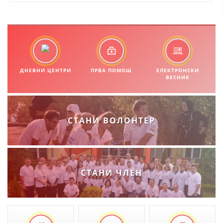
МЕЃУНАРОДНА СОРАБОТКА
ДОГОВОРИ
ЗНАЧЕЊЕ НА СЛУЖБАТА ЗА БАРАЊЕ
ДНЕВНИ ЦЕНТРИ
ПРВА ПОМОШ
ЕЛЕКТРОНСКИ
ФОРМУЛАРИ ЗА БАРАЊА
ВЕСНИК
ЗДРАВСТВЕНО ПРЕВЕНТИВНА ДЕЈНОСТ
ПРВА ПОМОШ
СТАНИ ВОЛОНТЕР
КРВОДАРИТЕЛСТВО
ИНФОРМАЦИИ ЗА БОЛЕСТИ
МЕНАЏМЕНТ НА ВОЛОНТЕРИ
СТАНИ ЧЛЕН
ЗА НАС