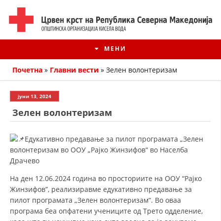
МЕНИ
Почетна
»
Главни вести
»
Зелен волонтеризам
јуни 13, 2024
Зелен волонтеризам
Едукативно предавање за пилот програмата „Зелен
волонтеризам во ООУ „Рајко Жинзифов“ во Населба
Драчево
На ден 12.06.2024 година во просториите на ООУ “Рајко
ИСТОРИЈАТ НА ЦКРМ
Жинзифов”, реализиравме едукативно предавање за
пилот програмата „Зелен волонтеризам“. Во оваа
ИСТОРИЈАТ НА ДВИЖЕЊЕТО
програма беа опфатени учениците од Трето одделение,