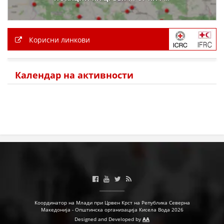
Корисни линкови
Календар на активности
Координатор на Млади при Црвен Крст на Република Северна
Македонија - Општинска организација Кисела Вода 2026
Designed and Developed by
AA