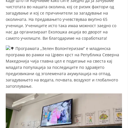
каде што ги научивме како сите заедно да ја зачуваме
СТРУКТУРА НА ОРГАНИЗАЦИЈАТА
чистотата во нашата околина, кој се ризик фактори од
загадување и кој се причинители за загадување на
КОНТАКТ ИНФОРМАЦИИ
околината. На
предавањето учевствуваа вкупно 65
ЧЛЕНСТВО ВО ПРОФЕСИОНАЛНИ ТЕЛА
ученици. Учениците исто така имаа можност заедно со
нас да организираат Еколошка акција во дворот на
самото училиште. Ви благодариме на соработката!
ЗАКОН ЗА ЦКРМ
Програмата „Зелен Волонтеризам“ е младинска
програма во рамки на Црвен крст на Република Северна
СТАТУТ НА ЦКРМ
Македонија чија главна цел е подигање на свеста кај
младата популација за последиците по здравјето
предизвикани од зголемената акумулација на отпад,
загадувањето на водата, почвата, воздухот и глобалното
затоплување.
ОРГАНИЗАЦИЈА И РАЗВОЈ
РАКОВОДЕН ОДБОР
СОБРАНИЕ
СТРУКТУРА И ОРГАНИЗАЦИОНА ПОСТАВЕНОСТ