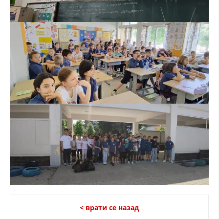
ДИСЕМИНАЦИЈА
MЕЃУНАРОДНО ХУМАНИТАРНО ПРАВО
ПРОМОЦИЈА НА ХУМАНИ ВРЕДНОСТИ
УПОТРЕБА И ЗАШТИТА НА АМБЛЕМОТ
СОЦИЈАЛНО ХУМАНИТАРНА ДЕЈНОСТ
КАКО ДА ДОНИРАТЕ
ПОДГОТВЕНОСТ И ДЕЈСТВО ПРИ КАТАСТРОФИ
ТИМОВИ НА ООЦК
СПАСИТЕЛНА СТАНИЦА ВОДНО
ПРОЕКТИ – ПОДГОТВЕНОСТ И ДЕЈСТВУВАЊЕ ПРИ КАТАСТРОФИ
ОДНОСИ СО ЈАВНОСТ
< врати се назад
ИСТРАЖУВАЊЕ НА ЈАВНО МИСЛЕЊЕ