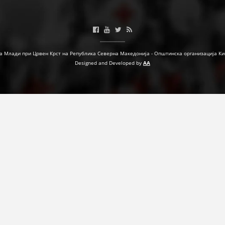
МЕЃУНАРОДНА СОРАБОТКА
ДОГОВОРИ
а Млади при Црвен Крст на Република Северна Македонија - Општинска организација Ки
ЗНАЧЕЊЕ НА СЛУЖБАТА ЗА БАРАЊЕ
Designed and Developed by
AA
ФОРМУЛАРИ ЗА БАРАЊА
ЗДРАВСТВЕНО ПРЕВЕНТИВНА ДЕЈНОСТ
ПРВА ПОМОШ
КРВОДАРИТЕЛСТВО
ИНФОРМАЦИИ ЗА БОЛЕСТИ
МЕНАЏМЕНТ НА ВОЛОНТЕРИ
ЗА НАС