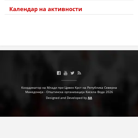
Календар на активности
МЕЃУНАРОДНА СОРАБОТКА
ДОГОВОРИ
ЗНАЧЕЊЕ НА СЛУЖБАТА ЗА БАРАЊЕ
ФОРМУЛАРИ ЗА БАРАЊА
ЗДРАВСТВЕНО ПРЕВЕНТИВНА ДЕЈНОСТ
ПРВА ПОМОШ
КРВОДАРИТЕЛСТВО
Координатор на Млади при Црвен Крст на Република Северна
ИНФОРМАЦИИ ЗА БОЛЕСТИ
Македонија - Општинска организација Кисела Вода 2026
Designed and Developed by
AA
МЕНАЏМЕНТ НА ВОЛОНТЕРИ
ЗА НАС