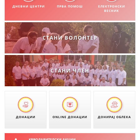
СТРУКТУРА НА ОРГАНИЗАЦИЈАТА
ДНЕВНИ ЦЕНТРИ
ПРВА ПОМОШ
ЕЛЕКТРОНСКИ
ВЕСНИК
КОНТАКТ ИНФОРМАЦИИ
ЧЛЕНСТВО ВО ПРОФЕСИОНАЛНИ ТЕЛА
СТАНИ ВОЛОНТЕР
ЗАКОН ЗА ЦКРМ
СТАТУТ НА ЦКРМ
СТАНИ ЧЛЕН
ОРГАНИЗАЦИЈА И РАЗВОЈ
РАКОВОДЕН ОДБОР
ДОНАЦИИ
ONLINE ДОНАЦИИ
ДОНИРАЈ ОБЛЕКА
СОБРАНИЕ
СТРУКТУРА И ОРГАНИЗАЦИОНА ПОСТАВЕНОСТ
КРВОДАРИТЕЛСКИ АКЦИИ