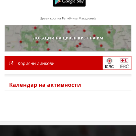
МЕЃУНАРОДНА СОРАБОТКА
Црвен крст на Република Македонија
ДОГОВОРИ
ЗНАЧЕЊЕ НА СЛУЖБАТА ЗА БАРАЊЕ
ЛОКАЦИИ НА ЦРВЕН КРСТ НА РМ
ФОРМУЛАРИ ЗА БАРАЊА
ЗДРАВСТВЕНО ПРЕВЕНТИВНА ДЕЈНОСТ
Корисни линкови
ПРВА ПОМОШ
КРВОДАРИТЕЛСТВО
Календар на активности
ИНФОРМАЦИИ ЗА БОЛЕСТИ
МЕНАЏМЕНТ НА ВОЛОНТЕРИ
ЗА НАС