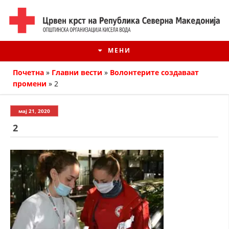
МЕНИ
Почетна
»
Главни вести
»
Волонтерите создаваат
промени
»
2
мај 21, 2020
2
ИСТОРИЈАТ НА ЦКРМ
ИСТОРИЈАТ НА ДВИЖЕЊЕТО