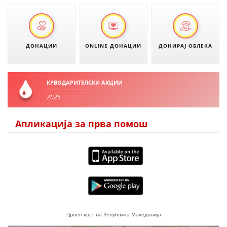
ДИСЕМИНАЦИЈА
MЕЃУНАРОДНО ХУМАНИТАРНО ПРАВО
ДОНАЦИИ
ONLINE ДОНАЦИИ
ДОНИРАЈ ОБЛЕКА
ПРОМОЦИЈА НА ХУМАНИ ВРЕДНОСТИ
УПОТРЕБА И ЗАШТИТА НА АМБЛЕМОТ
КРВОДАРИТЕЛСКИ АКЦИИ
СОЦИЈАЛНО ХУМАНИТАРНА ДЕЈНОСТ
2026
КАКО ДА ДОНИРАТЕ
Апликација за прва помош
ПОДГОТВЕНОСТ И ДЕЈСТВО ПРИ КАТАСТРОФИ
ТИМОВИ НА ООЦК
СПАСИТЕЛНА СТАНИЦА ВОДНО
ПРОЕКТИ – ПОДГОТВЕНОСТ И ДЕЈСТВУВАЊЕ ПРИ КАТАСТРОФИ
ОДНОСИ СО ЈАВНОСТ
Црвен крст на Република Македонија
ИСТРАЖУВАЊЕ НА ЈАВНО МИСЛЕЊЕ