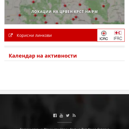
МЕЃУНАРОДНА СОРАБОТКА
ЛОКАЦИИ НА ЦРВЕН КРСТ НА РМ
ДОГОВОРИ
ЗНАЧЕЊЕ НА СЛУЖБАТА ЗА БАРАЊЕ
Корисни линкови
ФОРМУЛАРИ ЗА БАРАЊА
ЗДРАВСТВЕНО ПРЕВЕНТИВНА ДЕЈНОСТ
Календар на активности
ПРВА ПОМОШ
КРВОДАРИТЕЛСТВО
ИНФОРМАЦИИ ЗА БОЛЕСТИ
МЕНАЏМЕНТ НА ВОЛОНТЕРИ
ЗА НАС