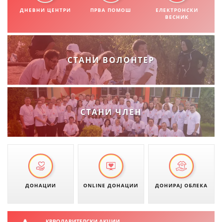
СТРУКТУРА НА ОРГАНИЗАЦИЈАТА
ДНЕВНИ ЦЕНТРИ
ПРВА ПОМОШ
ЕЛЕКТРОНСКИ
ВЕСНИК
КОНТАКТ ИНФОРМАЦИИ
ЧЛЕНСТВО ВО ПРОФЕСИОНАЛНИ ТЕЛА
СТАНИ ВОЛОНТЕР
ЗАКОН ЗА ЦКРМ
СТАТУТ НА ЦКРМ
СТАНИ ЧЛЕН
ОРГАНИЗАЦИЈА И РАЗВОЈ
РАКОВОДЕН ОДБОР
ДОНАЦИИ
ONLINE ДОНАЦИИ
ДОНИРАЈ ОБЛЕКА
СОБРАНИЕ
СТРУКТУРА И ОРГАНИЗАЦИОНА ПОСТАВЕНОСТ
КРВОДАРИТЕЛСКИ АКЦИИ