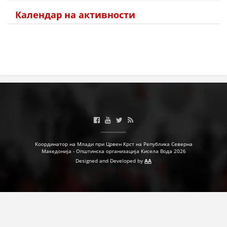
Календар на активности
МЕЃУНАРОДНА СОРАБОТКА
ДОГОВОРИ
ЗНАЧЕЊЕ НА СЛУЖБАТА ЗА БАРАЊЕ
ФОРМУЛАРИ ЗА БАРАЊА
ЗДРАВСТВЕНО ПРЕВЕНТИВНА ДЕЈНОСТ
ПРВА ПОМОШ
КРВОДАРИТЕЛСТВО
Координатор на Млади при Црвен Крст на Република Северна
ИНФОРМАЦИИ ЗА БОЛЕСТИ
Македонија - Општинска организација Кисела Вода 2026
Designed and Developed by
AA
МЕНАЏМЕНТ НА ВОЛОНТЕРИ
ЗА НАС