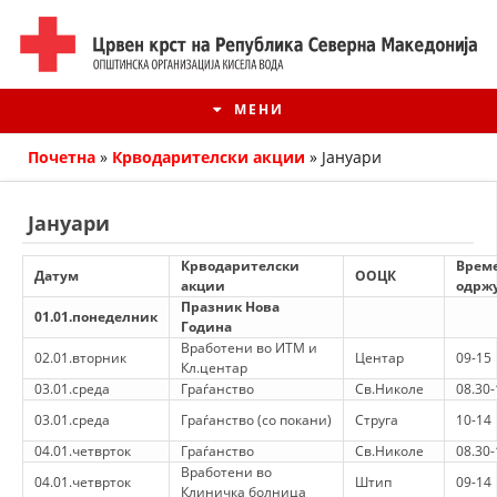
МЕНИ
Почетна
»
Крводарителски акции
»
Јануари
Јануари
Крводарителски
Време
Датум
ООЦК
акции
одрж
Празник Нова
01.01.понеделник
Година
Вработени во ИТМ и
02.01.вторник
Центар
09-15
Кл.центар
03.01.среда
Граѓанство
Св.Николе
08.30-
ИСТОРИЈАТ НА ЦКРМ
03.01.среда
Граѓанство (со покани)
Струга
10-14
04.01.четврток
Граѓанство
Св.Николе
08.30-
ИСТОРИЈАТ НА ДВИЖЕЊЕТО
Вработени во
04.01.четврток
Штип
09-14
Клиничка болница