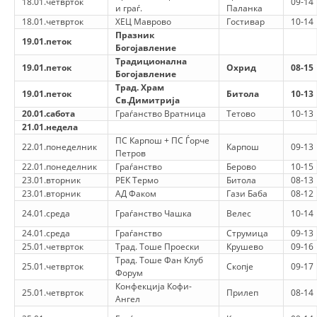
18.01.четврток
09-14
и граѓ.
Паланка
18.01.четврток
ХЕЦ Маврово
Гостивар
10-14
МЕЃУНАРОДНА СОРАБОТКА
Празник
19.01.петок
Богојавление
ДОГОВОРИ
Традиционална
19.01.петок
Охрид
08-15
Богојавление
ЗНАЧЕЊЕ НА СЛУЖБАТА ЗА БАРАЊЕ
Трад. Храм
19.01.петок
Битола
10-13
Св.Димитрија
ФОРМУЛАРИ ЗА БАРАЊА
20.01.сабота
Граѓанство Вратница
Тетово
10-13
21.01.недела
ЗДРАВСТВЕНО ПРЕВЕНТИВНА ДЕЈНОСТ
ПС Карпош + ПС Ѓорче
22.01.понеделник
Карпош
09-13
Петров
ПРВА ПОМОШ
22.01.понеделник
Граѓанство
Берово
10-15
23.01.вторник
РЕК Термо
Битола
08-13
КРВОДАРИТЕЛСТВО
23.01.вторник
АД Факом
Гази Баба
08-12
ИНФОРМАЦИИ ЗА БОЛЕСТИ
24.01.среда
Граѓанство Чашка
Велес
10-14
24.01.среда
Граѓанство
Струмица
09-13
МЕНАЏМЕНТ НА ВОЛОНТЕРИ
25.01.четврток
Трад. Тоше Проески
Крушево
09-16
Трад. Тоше Фан Клуб
25.01.четврток
Скопје
09-17
Форум
Конфекција Кофи-
25.01.четврток
Прилеп
08-14
ЗА НАС
Ангел