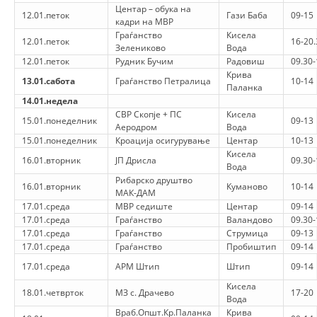
Центар – обука на
12.01.петок
Гази Баба
09-15
ДИСЕМИНАЦИЈА
кадри на МВР
Граѓанство
Кисела
12.01.петок
16-20.
MЕЃУНАРОДНО ХУМАНИТАРНО ПРАВО
Зелениково
Вода
12.01.петок
Рудник Бучим
Радовиш
09.30-
ПРОМОЦИЈА НА ХУМАНИ ВРЕДНОСТИ
Крива
13.01.сабота
Граѓанство Петралица
10-14
Паланка
УПОТРЕБА И ЗАШТИТА НА АМБЛЕМОТ
14.01.недела
СВР Скопје + ПС
Кисела
15.01.понеделник
09-13
СОЦИЈАЛНО ХУМАНИТАРНА ДЕЈНОСТ
Аеродром
Вода
15.01.понеделник
Кроација осигурување
Центар
10-13
КАКО ДА ДОНИРАТЕ
Кисела
16.01.вторник
ЈП Дрисла
09.30-
Вода
ПОДГОТВЕНОСТ И ДЕЈСТВО ПРИ КАТАСТРОФИ
Рибарско друштво
16.01.вторник
Куманово
10-14
МАК-ДАМ
17.01.среда
МВР седиште
Центар
09-14
ТИМОВИ НА ООЦК
17.01.среда
Граѓанство
Валандово
09.30-
17.01.среда
СПАСИТЕЛНА СТАНИЦА ВОДНО
Граѓанство
Струмица
09-13
17.01.среда
Граѓанство
Пробиштип
09-14
ПРОЕКТИ – ПОДГОТВЕНОСТ И ДЕЈСТВУВАЊЕ ПРИ КАТАСТРОФИ
17.01.среда
АРМ Штип
Штип
09-14
ОДНОСИ СО ЈАВНОСТ
Кисела
18.01.четврток
МЗ с. Драчево
17-20
Вода
Враб.Општ.Кр.Паланка
Крива
ИСТРАЖУВАЊЕ НА ЈАВНО МИСЛЕЊЕ