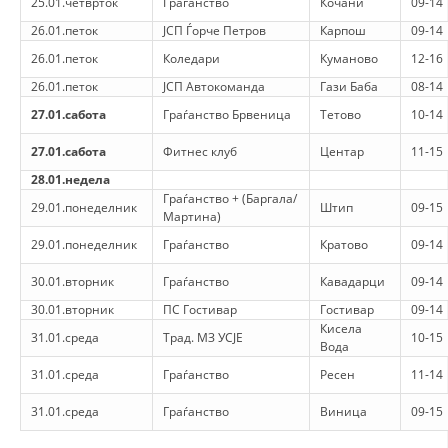
25.01.четврток
Граѓанство
Кочани
09-14
ДЕЈСТВУВАЊЕ
26.01.петок
ЈСП Ѓорче Петров
Карпош
09-14
26.01.петок
Коледари
Куманово
12-16
26.01.петок
ЈСП Автокоманда
Гази Баба
08-14
27.01.сабота
Граѓанство Брвеница
Тетово
10-14
ПРИРАЧНИЦИ
27.01.сабота
Фитнес клуб
Центар
11-15
СТРАТЕГИИ
28.01.недела
Граѓанство + (Баргала/
29.01.понеделник
Штип
09-15
ЕДУКАТИВНО ИНФОРМАТИВНИ МАТЕРИЈАЛИ
Мартина)
29.01.понеделник
Граѓанство
Кратово
09-14
БРОШУРИ
30.01.вторник
Граѓанство
Кавадарци
09-14
ПОСТЕРИ
30.01.вторник
ПС Гостивар
Гостивар
09-14
ПРЕЗЕНТАЦИИ
Кисела
31.01.среда
Трад. МЗ УСЈЕ
10-15
Вода
31.01.среда
Граѓанство
Ресен
11-14
31.01.среда
Граѓанство
Виница
09-15