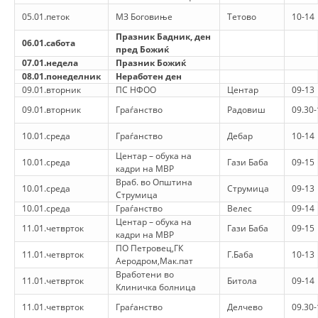
СТРУКТУРА НА ОРГАНИЗАЦИЈАТА
05.01.петок
МЗ Боговиње
Тетово
10-14
КОНТАКТ ИНФОРМАЦИИ
Празник Бадник, ден
06.01.сабота
пред Божиќ
ЧЛЕНСТВО ВО ПРОФЕСИОНАЛНИ ТЕЛА
07.01.недела
Празник Божиќ
08.01.понеделник
Неработен ден
09.01.вторник
ПС НФОО
Центар
09-13
09.01.вторник
Граѓанство
Радовиш
09.30-
ЗАКОН ЗА ЦКРМ
10.01.среда
Граѓанство
Дебар
10-14
СТАТУТ НА ЦКРМ
Центар – обука на
10.01.среда
Гази Баба
09-15
кадри на МВР
Враб. во Општина
10.01.среда
Струмица
09-13
Струмица
10.01.среда
Граѓанство
Велес
09-14
Центар – обука на
11.01.четврток
Гази Баба
09-15
ОРГАНИЗАЦИЈА И РАЗВОЈ
кадри на МВР
ПО Петровец,ГК
11.01.четврток
Г.Баба
10-13
РАКОВОДЕН ОДБОР
Аеродром,Мак.пат
Вработени во
11.01.четврток
Битола
09-14
СОБРАНИЕ
Клиничка болница
11.01.четврток
Граѓанство
Делчево
09.30-
СТРУКТУРА И ОРГАНИЗАЦИОНА ПОСТАВЕНОСТ