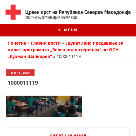
МЕНИ
Почетна
»
Главни вести
»
Едукативно предавање за
пилот програмата „Зелен волонтеризам“ во ООУ
„Кузман Шапкарев“
»
1000011119
мај 15, 2024
1000011119
ИСТОРИЈАТ НА ЦКРМ
ИСТОРИЈАТ НА ДВИЖЕЊЕТО
< врати се назад