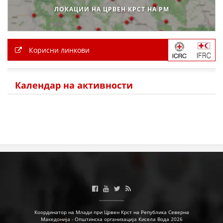
ЛОКАЦИИ НА ЦРВЕН КРСТ НА РМ
МЕЃУНАРОДНА СОРАБОТКА
ДОГОВОРИ
Корисни линкови
ЗНАЧЕЊЕ НА СЛУЖБАТА ЗА БАРАЊЕ
ФОРМУЛАРИ ЗА БАРАЊА
Календар на активности
ЗДРАВСТВЕНО ПРЕВЕНТИВНА ДЕЈНОСТ
ПРВА ПОМОШ
КРВОДАРИТЕЛСТВО
ИНФОРМАЦИИ ЗА БОЛЕСТИ
МЕНАЏМЕНТ НА ВОЛОНТЕРИ
ЗА НАС
Координатор на Млади при Црвен Крст на Република Северна
Македонија - Општинска организација Кисела Вода 2026