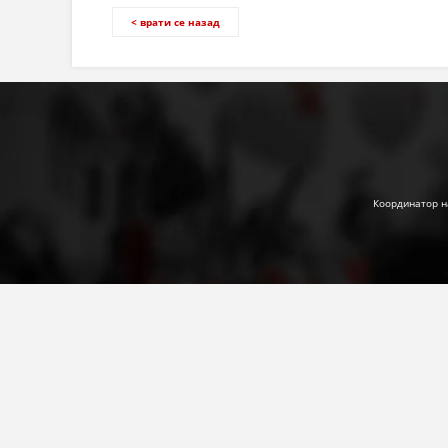
< врати се назад
Координатор н