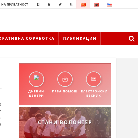
 НА ПРИВАТНОСТ
ОРАТИВНА СОРАБОТКА
ПУБЛИКАЦИИ
ДНЕВНИ
ПРВА ПОМОШ
ЕЛЕКТРОНСКИ
ЦЕНТРИ
ВЕСНИК
а
и
а
СТАНИ ВОЛОНТЕР
а