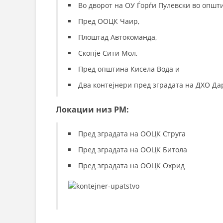
Во дворот на ОУ Ѓорѓи Пулевски во општ
Пред ООЦК Чаир,
Плоштад Автокоманда,
Скопје Сити Мол,
Пред општина Кисела Вода и
Два контејнери пред зградата на ДХО Дар
Локации низ РМ:
Пред зградата на ООЦК Струга
Пред зградата на ООЦК Битола
Пред зградата на ООЦК Охрид