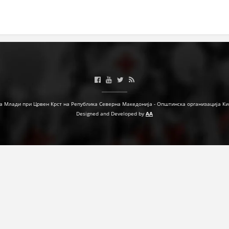
МЕЃУНАРОДНА СОРАБОТКА
ДОГОВОРИ
ЗНАЧЕЊЕ НА СЛУЖБАТА ЗА БАРАЊЕ
ФОРМУЛАРИ ЗА БАРАЊА
ЗДРАВСТВЕНО ПРЕВЕНТИВНА ДЕЈНОСТ
а Млади при Црвен Крст на Република Северна Македонија - Општинска организација Ки
Designed and Developed by
AA
ПРВА ПОМОШ
КРВОДАРИТЕЛСТВО
ИНФОРМАЦИИ ЗА БОЛЕСТИ
МЕНАЏМЕНТ НА ВОЛОНТЕРИ
ЗА НАС