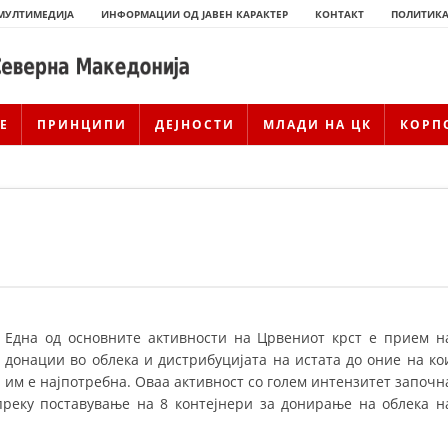
МУЛТИМЕДИЈА
ИНФОРМАЦИИ ОД ЈАВЕН КАРАКТЕР
КОНТАКТ
ПОЛИТИКА
Е
ПРИНЦИПИ
ДЕЈНОСТИ
МЛАДИ НА ЦК
КОРП
Една од основните активности на Црвениот крст е прием н
донации во облека и дистрибуцијата на истата до оние на ко
ИСТОРИЈАТ НА ЦКРМ
им е најпотребна. Оваа активност со голем интензитет започн
преку поставување на 8 контејнери за донирање на облека н
ИСТОРИЈАТ НА ДВИЖЕЊЕТО