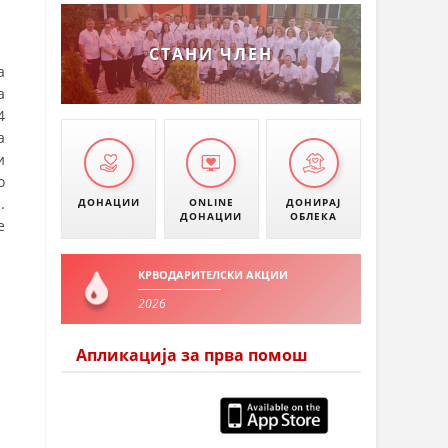
СТАНИ ЧЛЕН
а
а
4
а
и
о
.
ДОНАЦИИ
ONLINE
ДОНИРАЈ
ДОНАЦИИ
ОБЛЕКА
е
КРВОДАРИТЕЛСКИ АКЦИИ
2026
Апликација за прва помош