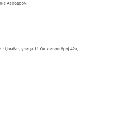
ина Аеродром,
ДИСЕМИНАЦИЈА
MЕЃУНАРОДНО ХУМАНИТАРНО ПРАВО
ПРОМОЦИЈА НА ХУМАНИ ВРЕДНОСТИ
УПОТРЕБА И ЗАШТИТА НА АМБЛЕМОТ
е Џамбаз, улица 11 Октомври број 42а,
СОЦИЈАЛНО ХУМАНИТАРНА ДЕЈНОСТ
КАКО ДА ДОНИРАТЕ
ПОДГОТВЕНОСТ И ДЕЈСТВО ПРИ КАТАСТРОФИ
ТИМОВИ НА ООЦК
СПАСИТЕЛНА СТАНИЦА ВОДНО
ПРОЕКТИ – ПОДГОТВЕНОСТ И ДЕЈСТВУВАЊЕ ПРИ КАТАСТРОФИ
ОДНОСИ СО ЈАВНОСТ
ИСТРАЖУВАЊЕ НА ЈАВНО МИСЛЕЊЕ