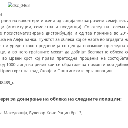
СТРУКТУРА НА ОРГАНИЗАЦИЈАТА
КОНТАКТ ИНФОРМАЦИИ
и
трана на волонтери и жени од социјално загрозени семејства, 
ЧЛЕНСТВО ВО ПРОФЕСИОНАЛНИ ТЕЛА
и (институции, семејства и поединци). Со оглед на големат
е посистематизирана дистрибуција и од таа причина во 201
ка на Алфа Банка. Пунктот за облека кој се наоѓа во зградата н
ен и уреден како продавница со цел да овозможи прегледна 
ЗАКОН ЗА ЦКРМ
ци, а во него граѓаните можат да добијат бесплатно облека с
 во Црвен крст кој прави претходна проценка на состојбата
СТАТУТ НА ЦКРМ
 од 1000 лица во ризик кои се обратиле за помош и кои добил
 Црвен крст на град Скопје и Општинските организации.
ОРГАНИЗАЦИЈА И РАЗВОЈ
јнери за донирање на облека на следните локации:
РАКОВОДЕН ОДБОР
а Македонија, Булевар Кочо Рацин бр.13,
СОБРАНИЕ
СТРУКТУРА И ОРГАНИЗАЦИОНА ПОСТАВЕНОСТ