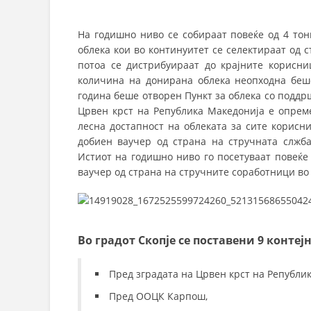
На годишно ниво се собираат повеќе од 4 тон
облека кои во континуитет се селектираат од с
потоа се дистрибуираат до крајните корисниц
количина на донирана облека неопходна беш
година беше отворен Пункт за облека со поддрш
Црвен крст на Република Македонија е опрем
лесна достапност на облеката за сите корисни
добиен ваучер од страна на стручната слжба
Истиот на годишно ниво го посетуваат повеќе
ваучер од страна на стручните соработници во
Во градот Скопје се поставени 9 конте
Пред зградата на Црвен крст на Републик
Пред ООЦК Карпош,