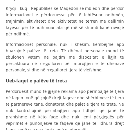
VEPRIMTARI
Kryqi i kuq i Republikës së Maqedonisë mbledh dhe përdor
informacionet e përdoruesve për të lehtësuar ndihmën,
trajnimin, aktivitetet dhe aktivitetet në terren me qëllimin
kryesor për të ndihmuar ata që më së shumti kanë nevojë
për ndihmë.
DORACAKË
Informacionet personale, nuk i shesim, këmbejmë apo
STRATEGJI
huazojmë palëve të treta. Të dhënat personale mund të
zbulohen vetëm në pajtim me dispozitat e ligjit të
MATERIAL EDUKATIVO INFORMATIV
përcaktuara në rregulloren për mbrojtjen e të dhënave
personale, si dhe në rregulloret tjera të vlefshme.
BROCHURES
Ueb-faqet e palëve të treta
PRESENTATIONS
Përdoruesit mund të gjejnë reklama apo përmbajtje të tjera
në faqen tonë që çojnë drejt faqeve dhe shërbimeve të tjera
të partnerëve tanë, donatorët dhe palët e tjera të treta. Ne
nuk kontrollojmë përmbajtjen apo lidhjet që janë të
pranishme në këto faqe dhe nuk jemi përgjegjës për
veprimet e punonjësve të faqeve që janë të lidhura drejt
faqes sonë ose nga faqja jonë e internetit.