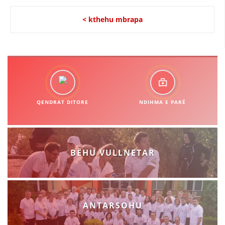
< kthehu mbrapa
QENDRAT DITORE
NDIHMA E PARË
BËHU VULLNETAR
ANTARSOHU