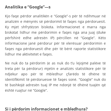
Analitika e “Google”—s
HULUMTIMI I OPINIONIT PUBLIK
Kjo faqe përdor analitikën e “Google”-s për të ndihmuar në
BASHKËPUNIM NDËRKOMBËTAR
analizën e mënyrës së përdorimit të faqes nga përdoruesit.
Ky mjet shfrytëzon biskota. Informacionet e marra nga
MARRËVESHJE
biskotat lidhur me përdorimin e faqes nga ana juaj (duke
PROJEKTE
përfshirë edhe adresën IP) përcillen në “Google”. Këto
informacione janë përdorur për të vlerësuar përdorimin e
SHËRBIMI PËR KËRKIM
faqes nga përdoruesit dhe për të bërë raporte statistikore
lidhur me aktivitetet e faqes.
VEPRIMTARI SHËNDETËSORE PREVENTIVE
Ne nuk do ta përdorim (e as nuk do t’u lejojmë palëve të
NDIHMA E PARË
treta për ta përdorur) mjetin e analizës statistikore për të
DHURIMI I GJAKUT
ndjekur apo për të mbledhur çfarëdo të dhëne të
identifikimit të përdoruesve të faqes sonë. “Google” nuk do
MENAXHIM ME VULLNETARË
të bashkojë adresën tuaj IP me ndonjë të dhënë tuajën që
është ruajtur në “Google”.
KUSH JEMI NE
Si i përdorim informacionet e mbledhura?