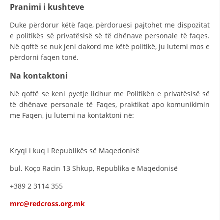
Pranimi i kushteve
Duke përdorur këtë faqe, përdoruesi pajtohet me dispozitat
e politikës së privatësisë së të dhënave personale të faqes.
Në qoftë se nuk jeni dakord me këtë politikë, ju lutemi mos e
përdorni faqen tonë.
Na kontaktoni
Në qoftë se keni pyetje lidhur me Politikën e privatësisë së
të dhënave personale të Faqes, praktikat apo komunikimin
me Faqen, ju lutemi na kontaktoni në:
Kryqi i kuq i Republikës së Maqedonisë
bul. Koço Racin 13 Shkup, Republika e Maqedonisë
+389 2 3114 355
mrc@redcross.org.mk