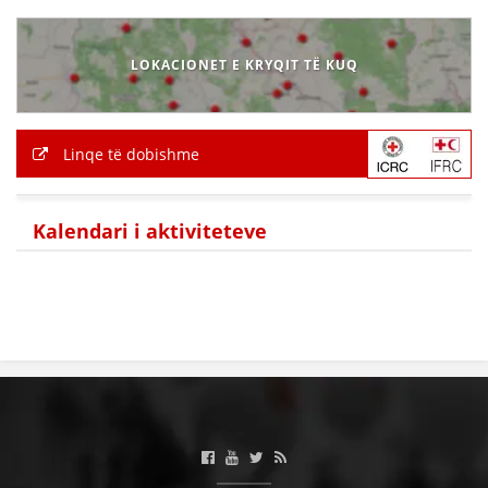
LOKACIONET E KRYQIT TË KUQ
Linqe të dobishme
Kalendari i aktiviteteve