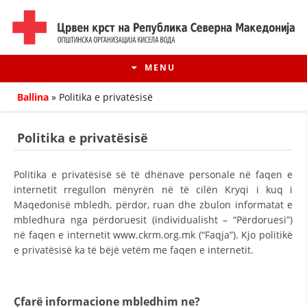
MENU
Ballina
»
Politika e privatësisë
Politika e privatësisë
Politika e privatësisë së të dhënave personale në faqen e
internetit rregullon mënyrën në të cilën Kryqi i kuq i
Maqedonisë mbledh, përdor, ruan dhe zbulon informatat e
mbledhura nga përdoruesit (individualisht – “Përdoruesi”)
në faqen e internetit www.ckrm.org.mk (“Faqja”). Kjo politikë
e privatësisë ka të bëjë vetëm me faqen e internetit.
HISTORIA E LËVIZJES
HISTORIA E KRYQIT TË KUQ
Çfarë informacione mbledhim ne?