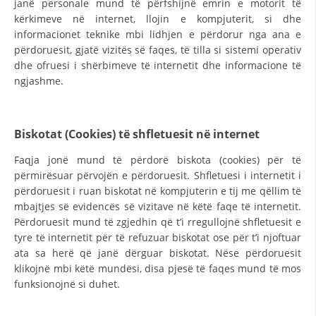
janë personale mund të përfshijnë emrin e motorit të
kërkimeve në internet, llojin e kompjuterit, si dhe
DISEMINIMI
informacionet teknike mbi lidhjen e përdorur nga ana e
DREJTA NDERKOMBETARE HUMANITARE
përdoruesit, gjatë vizitës së faqes, të tilla si sistemi operativ
dhe ofruesi i shërbimeve të internetit dhe informacione të
PROMOVIMI I VLERAVE HUMANE
ngjashme.
PËRDORIMIN DHE MBROJTJEN E STEMËS
SOCIALO-HUMANITARE
Biskotat (Cookies) të shfletuesit në internet
SI TË JEPNI DONACIONE
Faqja jonë mund të përdorë biskota (cookies) për të
përmirësuar përvojën e përdoruesit. Shfletuesi i internetit i
PËRGATITSHMËRI DHE VEPRIM GJATË KATASTROFAVE
përdoruesit i ruan biskotat në kompjuterin e tij me qëllim të
mbajtjes së evidencës së vizitave në këtë faqe të internetit.
EKIPE PËRGJIGJE DISASTER
Përdoruesit mund të zgjedhin që t’i rregullojnë shfletuesit e
STACIONIN E UJIT SHPËTIMIT – VODNO
tyre të internetit për të refuzuar biskotat ose për t’i njoftuar
ata sa herë që janë dërguar biskotat. Nëse përdoruesit
EOK E CK
klikojnë mbi këtë mundësi, disa pjesë të faqes mund të mos
funksionojnë si duhet.
PROJEKTE
MARRDHËNJE ME PUBLIKUN