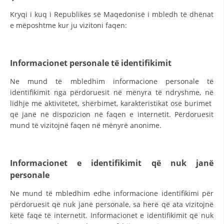
STRUKTURA E ORGANIZATËS
Kryqi i kuq i Republikës së Maqedonisë i mbledh të dhënat
KONTAKT INFORMACIONE
e mëposhtme kur ju vizitoni faqen:
ANËTARËSIMI NË STRUKTURAT PROFESIONALE
Informacionet personale të identifikimit
Ne mund të mbledhim informacione personale të
LIGJI I KRYQIT TË KUQ
identifikimit nga përdoruesit në mënyra të ndryshme, në
STATUTI I KRYQIT TË KUQ
lidhje me aktivitetet, shërbimet, karakteristikat ose burimet
që janë në dispozicion në faqen e internetit. Përdoruesit
mund të vizitojnë faqen në mënyrë anonime.
Informacionet e identifikimit që nuk janë
ORGANIZIMI DHE ZHVILLIMI
personale
BORDI DREJTUES
Ne mund të mbledhim edhe informacione identifikimi për
KUVENDI
përdoruesit që nuk janë personale, sa herë që ata vizitojnë
këtë faqe të internetit. Informacionet e identifikimit që nuk
STRUKTURA DHE STRUKTURA ORGANIZATIVE