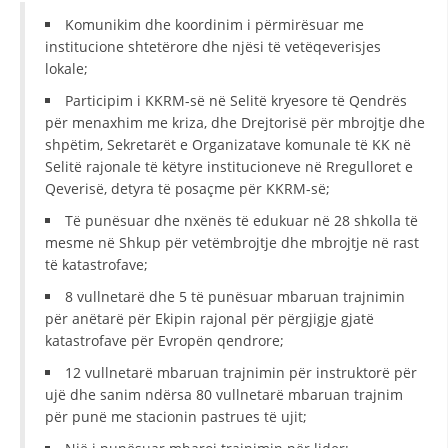
Komunikim dhe koordinim i përmirësuar me
institucione shtetërore dhe njësi të vetëqeverisjes
lokale;
Participim i KKRM-së në Selitë kryesore të Qendrës
për menaxhim me kriza, dhe Drejtorisë për mbrojtje dhe
shpëtim, Sekretarët e Organizatave komunale të KK në
Selitë rajonale të këtyre institucioneve në Rregulloret e
Qeverisë, detyra të posaçme për KKRM-së;
Të punësuar dhe nxënës të edukuar në 28 shkolla të
mesme në Shkup për vetëmbrojtje dhe mbrojtje në rast
të katastrofave;
8 vullnetarë dhe 5 të punësuar mbaruan trajnimin
për anëtarë për Ekipin rajonal për përgjigje gjatë
katastrofave për Evropën qendrore;
12 vullnetarë mbaruan trajnimin për instruktorë për
ujë dhe sanim ndërsa 80 vullnetarë mbaruan trajnim
për punë me stacionin pastrues të ujit;