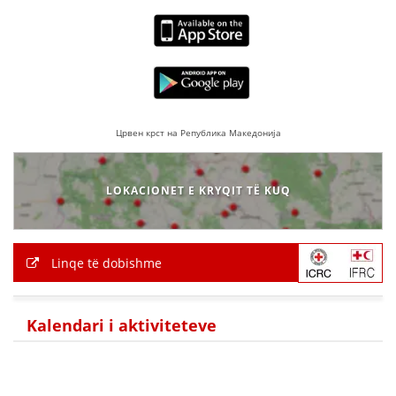
Црвен крст на Република Македонија
LOKACIONET E KRYQIT TË KUQ
Linqe të dobishme
Kalendari i aktiviteteve