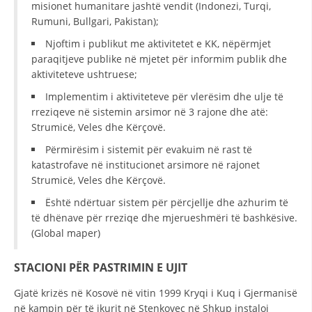
misionet humanitare jashtë vendit (Indonezi, Turqi,
Rumuni, Bullgari, Pakistan);
Njoftim i publikut me aktivitetet e KK, nëpërmjet
paraqitjeve publike në mjetet për informim publik dhe
aktiviteteve ushtruese;
Implementim i aktiviteteve për vlerësim dhe ulje të
rreziqeve në sistemin arsimor në 3 rajone dhe atë:
Strumicë, Veles dhe Kërçovë.
Përmirësim i sistemit për evakuim në rast të
katastrofave në institucionet arsimore në rajonet
Strumicë, Veles dhe Kërçovë.
Është ndërtuar sistem për përcjellje dhe azhurim të
të dhënave për rreziqe dhe mjerueshmëri të bashkësive.
(Global maper)
STACIONI PËR PASTRIMIN E UJIT
Gjatë krizës në Kosovë në vitin 1999 Kryqi i Kuq i Gjermanisë
në kampin për të ikurit në Stenkovec në Shkup instaloi