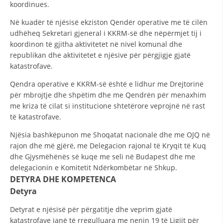
koordinues.
HULUMTIMI I OPINIONIT PUBLIK
Në kuadër të njësisë ekziston Qendër operative me të cilën
udhëheq Sekretari gjeneral i KKRM-së dhe nëpërmjet tij i
BASHKËPUNIM NDËRKOMBËTAR
koordinon të gjitha aktivitetet në nivel komunal dhe
MARRËVESHJE
republikan dhe aktivitetet e njësive për përgjigje gjatë
katastrofave.
PROJEKTE
Qendra operative e KKRM-së është e lidhur me Drejtorinë
SHËRBIMI PËR KËRKIM
për mbrojtje dhe shpëtim dhe me Qendrën për menaxhim
me kriza të cilat si institucione shtetërore veprojnë në rast
VEPRIMTARI SHËNDETËSORE PREVENTIVE
të katastrofave.
NDIHMA E PARË
Njësia bashkëpunon me Shoqatat nacionale dhe me OJQ në
rajon dhe më gjërë, me Delegacion rajonal të Kryqit të Kuq
DHURIMI I GJAKUT
dhe Gjysmëhënës së kuqe me seli në Budapest dhe me
MENAXHIM ME VULLNETARË
delegacionin e Komitetit Ndërkombëtar në Shkup.
DETYRA DHE KOMPETENCA
Detyra
KUSH JEMI NE
Detyrat e njësisë për përgatitje dhe veprim gjatë
katastrofave janë të rregulluara me nenin 19 të Ligjit për