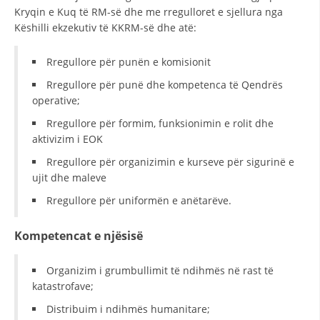
VEPRIMTARI
Kryqin e Kuq të RM-së dhe me rregulloret e sjellura nga
Këshilli ekzekutiv të KKRM-së dhe atë:
Rregullore për punën e komisionit
Rregullore për punë dhe kompetenca të Qendrës
DORACAKË
operative;
STRATEGJI
Rregullore për formim, funksionimin e rolit dhe
aktivizim i EOK
MATERIAL EDUKATIVO INFORMATIV
Rregullore për organizimin e kurseve për sigurinë e
BROCHURES
ujit dhe maleve
Rregullore për uniformën e anëtarëve.
PRESENTATIONS
Kompetencat e njësisë
Organizim i grumbullimit të ndihmës në rast të
katastrofave;
Distribuim i ndihmës humanitare;