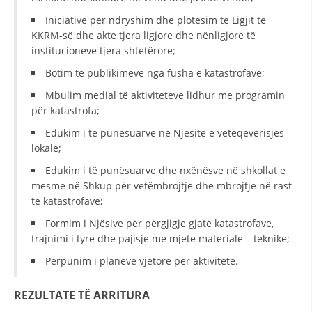
Iniciativë për ndryshim dhe plotësim të Ligjit të
KKRM-së dhe akte tjera ligjore dhe nënligjore të
institucioneve tjera shtetërore;
Botim të publikimeve nga fusha e katastrofave;
Mbulim medial të aktiviteteve lidhur me programin
për katastrofa;
Edukim i të punësuarve në Njësitë e vetëqeverisjes
lokale;
Edukim i të punësuarve dhe nxënësve në shkollat e
mesme në Shkup për vetëmbrojtje dhe mbrojtje në rast
të katastrofave;
Formim i Njësive për përgjigje gjatë katastrofave,
trajnimi i tyre dhe pajisje me mjete materiale – teknike;
Përpunim i planeve vjetore për aktivitete.
REZULTATE TË ARRITURA