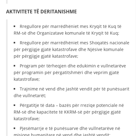
AKTIVITETE TË DERITANISHME
Rregullore për marrëdhëniet mes Kryqit të Kuq të
RM-së dhe Organizatave komunale të Kryqit të Kuq;
Rregullore për marrëdhëniet mes Shoqatës nacionale
për përgjigje gjatë katastrofave dhe Njësive komunale
për përgjigje gjatë katastrofave;
Program për tërheqjen dhe edukimin e vullnetarëve
për programin për përgatitshmëri dhe veprim gjatë
katastrofave;
Trajnime në vend dhe jashtë vendit për të punësuarit
dhe vullnetarët;
Përgatitje të data – bazës për rreziqe potenciale në
RM-së dhe kapacitete të KKRM-së për përgjigje gjatë
katastrofave;
Pjesëmarrje e të punësuarve dhe vullnetarëve në
misione humanitare në vend dhe jashtë vendit;