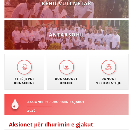
BËHU VULLNETAR
ANTARSOHU
SI TË JEPNI
DONACIONET
DONONI
DONACIONE
ONLINE
VESHMBATHJE
AKSIONET PËR DHURIMIN E GJAKUT
2026
Aksionet për dhurimin e gjakut