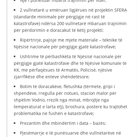
Një i punësuar mbaroi trajnimin për lider;
2 vullnetarë u emëruan ligjërues në projektin SFERA
(standarde minimale për përgjigje në rast të
katastrofave) ndërsa 200 vullnetarë mbaruan trajnimin
për përdorimin e doracakut të këtij projekti;
Ripërtrirje, pajisje me mjete materiale – teknike të
Njësisë nacionale për përgjigje gjatë katastrofave;
Ushtrime të përbashkëta të Njësisë nacionale për
përgjigje gjatë katastrofave dhe të Njësive komunale të
KK, me përfaqësues të Armatës, Policisë, njësive
zjarrfikëse dhe enteve shëndetësore;
Botim të doracakëve, fletushka (tërmete, gripi i
shpendëve, rregulla për notues, stacion malor për
shpëtim Vodno, rrezik nga minat, mbrojtje nga
temperaturat e larta etj), broshura, postere ku trajtohet
problematika në fushën e katastrofave;
Prezantim dhe mbindërtim i data – bazës;
Pjesëmarrje e të punësuarve dhe vullnetarëve në