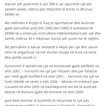
stacion për pastrimin e ujit TBA 6, që siguronte ujë për
spitalin polak, ndërsa pas mbarimit të krizës iu dhurua
KKRM-së.
Me ndihmën e Kryqit të Kuq të Gjermanisë dhe Austrisë
gjatë periudhës prej vitit 2000 deri 2009, 8 vullnetarë të
KKRM-së u emëruan instruktorë ndërkombëtarë për ujë dhe
sanim, ndërsa 30 e mbaruan kursin për punë me të njëjtën.
Në periudhën e kaluar anëtarët e ekipit për ujë dhe sanim
ishin të angazhuar në më shumë situata në krizë në vend
dhe jashtë vendit si:
Furnizimin e spitalit me ujë në Kumanovë gjatë konfliktit në
vitin 2001; – Furnizim me ujë për Tetovën dhe për fshatrat
për rreth gjatë konfliktit në vitin 2001; – Furnizim me ujë në
Sveti Nikollë në verën e vitit 2006; – Mision në Indonezi pas
Cunamit në vitin 2005 në bashkëpunim me KK të Austrisë,
Mision në Rumuni gjatë vërshimeve në vitin 2005.
Janë bërë testime të kualitetit të resurseve të ujit pas
vërshimeve në RM-së në rajonin e Strumicës, Gjevgjelisë,