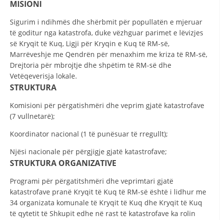
MISIONI
DISEMINIMI
Sigurim i ndihmës dhe shërbmit për popullatën e mjeruar
të goditur nga katastrofa, duke vëzhguar parimet e lëvizjes
DREJTA NDERKOMBETARE HUMANITARE
së Kryqit të Kuq, Ligji për Kryqin e Kuq të RM-së,
PROMOVIMI I VLERAVE HUMANE
Marrëveshje me Qendrën për menaxhim me kriza të RM-së,
Drejtoria për mbrojtje dhe shpëtim të RM-së dhe
PËRDORIMIN DHE MBROJTJEN E STEMËS
Vetëqeverisja lokale.
STRUKTURA
SOCIALO-HUMANITARE
Komisioni për përgatishmëri dhe veprim gjatë katastrofave
SI TË JEPNI DONACIONE
(7 vullnetarë);
PËRGATITSHMËRI DHE VEPRIM GJATË KATASTROFAVE
Koordinator nacional (1 të punësuar të rregullt);
EKIPE PËRGJIGJE DISASTER
Njësi nacionale për përgjigje gjatë katastrofave;
STRUKTURA ORGANIZATIVE
STACIONIN E UJIT SHPËTIMIT – VODNO
EOK E CK
Programi për përgatitshmëri dhe veprimtari gjatë
katastrofave pranë Kryqit të Kuq të RM-së është i lidhur me
PROJEKTE
34 organizata komunale të Kryqit të Kuq dhe Kryqit të Kuq
të qytetit të Shkupit edhe në rast të katastrofave ka rolin
MARRDHËNJE ME PUBLIKUN