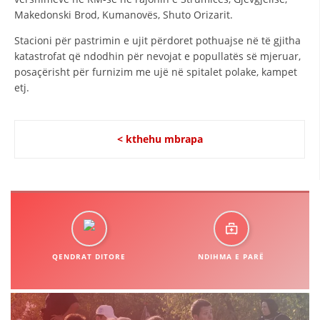
Makedonski Brod, Kumanovës, Shuto Orizarit.
Stacioni për pastrimin e ujit përdoret pothuajse në të gjitha
katastrofat që ndodhin për nevojat e popullatës së mjeruar,
posaçërisht për furnizim me ujë në spitalet polake, kampet
etj.
< kthehu mbrapa
QENDRAT DITORE
NDIHMA E PARË