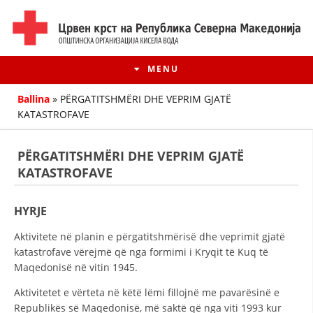
MENU
Ballina
»
PËRGATITSHMËRI DHE VEPRIM GJATË
KATASTROFAVE
PËRGATITSHMËRI DHE VEPRIM GJATË
KATASTROFAVE
HYRJE
Aktivitete në planin e përgatitshmërisë dhe veprimit gjatë
katastrofave vërejmë që nga formimi i Kryqit të Kuq të
HISTORIA E LËVIZJES
Maqedonisë në vitin 1945.
HISTORIA E KRYQIT TË KUQ
Aktivitetet e vërteta në këtë lëmi fillojnë me pavarësinë e
Republikës së Maqedonisë, më saktë që nga viti 1993 kur