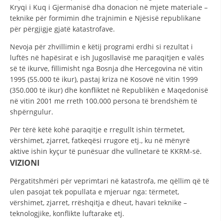
STRUKTURA E ORGANIZATËS
Kryqi i Kuq i Gjermanisë dha donacion në mjete materiale –
teknike për formimin dhe trajnimin e Njësisë republikane
KONTAKT INFORMACIONE
për përgjigje gjatë katastrofave.
ANËTARËSIMI NË STRUKTURAT PROFESIONALE
Nevoja për zhvillimin e këtij programi erdhi si rezultat i
luftës në hapësirat e ish Jugosllavisë me paraqitjen e valës
së të ikurve, fillimisht nga Bosnja dhe Hercegovina në vitin
1995 (55.000 të ikur), pastaj kriza në Kosovë në vitin 1999
LIGJI I KRYQIT TË KUQ
(350.000 të ikur) dhe konfliktet në Republikën e Maqedonisë
në vitin 2001 me rreth 100.000 persona të brendshëm të
STATUTI I KRYQIT TË KUQ
shpërngulur.
Për tërë këtë kohë paraqitje e rregullt ishin tërmetet,
vërshimet, zjarret, fatkeqësi rrugore etj., ku në mënyrë
aktive ishin kyçur të punësuar dhe vullnetarë të KKRM-së.
VIZIONI
ORGANIZIMI DHE ZHVILLIMI
Përgatitshmëri për veprimtari në katastrofa, me qëllim që të
BORDI DREJTUES
ulen pasojat tek popullata e mjeruar nga: tërmetet,
KUVENDI
vërshimet, zjarret, rrëshqitja e dheut, havari teknike –
teknologjike, konflikte luftarake etj.
STRUKTURA DHE STRUKTURA ORGANIZATIVE