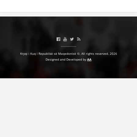
Kryqi i Kuq i Republikë së Maqedonisë ©. All rights reserved. 2026
Designed and Developed by
AA