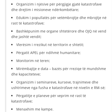
Organizim i njësive për përgjigje gjatë katastrofave
dhe drejtim i misioneve ndërkombëtare;
Edukim i popullatës për vetëmbrojtje dhe mbrojtje në
rast të katastrofave;
Bashkëpunim me organe shtetërore dhe OJQ në vend
dhe jashtë vendit;
Vlerësim i rrezikut në territorin e shtetit;
Përgatit APEL për ndihmë humanitare;
Monitorim në teren;
Mirëmbajtje e data – bazës për rreziqe të mundshme
dhe kapaciteteve;
Organizim i seminareve, kurseve, trajnimeve dhe
ushtrimeve nga fusha e katastrofave në nivelin e RM-së;
Përgatitje e planeve për veprim në rast të
katastrofave;
Menaxhim me kampe.