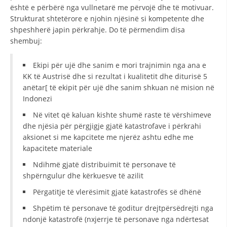
është e përbërë nga vullnetarë me përvojë dhe të motivuar.
DISEMINIMI
Strukturat shtetërore e njohin njësinë si kompetente dhe
shpeshherë japin përkrahje. Do të përmendim disa
DREJTA NDERKOMBETARE HUMANITARE
shembuj:
PROMOVIMI I VLERAVE HUMANE
Ekipi për ujë dhe sanim e mori trajnimin nga ana e
PËRDORIMIN DHE MBROJTJEN E STEMËS
KK të Austrisë dhe si rezultat i kualitetit dhe diturisë 5
anëtar[ të ekipit për ujë dhe sanim shkuan në mision në
SOCIALO-HUMANITARE
Indonezi
SI TË JEPNI DONACIONE
Në vitet që kaluan kishte shumë raste të vërshimeve
dhe njësia për përgjigje gjatë katastrofave i përkrahi
PËRGATITSHMËRI DHE VEPRIM GJATË KATASTROFAVE
aksionet si me kapcitete me njerëz ashtu edhe me
kapacitete materiale
EKIPE PËRGJIGJE DISASTER
Ndihmë gjatë distribuimit të personave të
STACIONIN E UJIT SHPËTIMIT – VODNO
shpërngulur dhe kërkuesve të azilit
EOK E CK
Përgatitje të vlerësimit gjatë katastrofës së dhënë
PROJEKTE
Shpëtim të personave të goditur drejtpërsëdrejti nga
ndonjë katastrofë (nxjerrje të personave nga ndërtesat
MARRDHËNJE ME PUBLIKUN