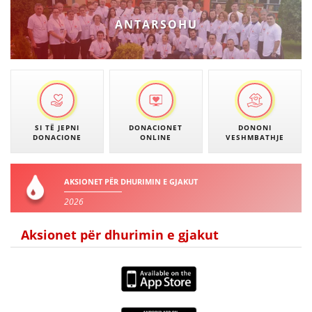
VEPRIMTARI
ANTARSOHU
DORACAKË
STRATEGJI
SI TË JEPNI
DONACIONET
DONONI
DONACIONE
ONLINE
VESHMBATHJE
MATERIAL EDUKATIVO INFORMATIV
BROCHURES
AKSIONET PËR DHURIMIN E GJAKUT
PRESENTATIONS
2026
Aksionet për dhurimin e gjakut