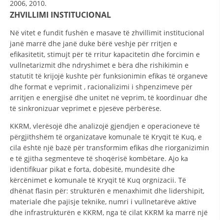
2006, 2010.
ZHVILLIMI INSTITUCIONAL
HULUMTIMI I OPINIONIT PUBLIK
Në vitet e fundit fushën e masave të zhvillimit institucional
BASHKËPUNIM NDËRKOMBËTAR
janë marrë dhe janë duke bërë veshje për rritjen e
MARRËVESHJE
efikasitetit, stimujt për të rritur kapacitetin dhe forcimin e
vullnetarizmit dhe ndryshimet e bëra dhe rishikimin e
PROJEKTE
statutit të krijojë kushte për funksionimin efikas të organeve
dhe format e veprimit , racionalizimi i shpenzimeve për
SHËRBIMI PËR KËRKIM
arritjen e energjisë dhe unitet në veprim, të koordinuar dhe
të sinkronizuar veprimet e pjesëve përbërëse.
VEPRIMTARI SHËNDETËSORE PREVENTIVE
KKRM, vlerësojë dhe analizojë gjendjen e operacioneve të
NDIHMA E PARË
përgjithshëm të organizatave komunale të Kryqit të Kuq, e
DHURIMI I GJAKUT
cila është një bazë për transformim efikas dhe riorganizimin
e të gjitha segmenteve të shoqërisë kombëtare. Ajo ka
MENAXHIM ME VULLNETARË
identifikuar pikat e forta, dobësitë, mundësitë dhe
kërcënimet e komunale të Kryqit të Kuq orgnizacii. Të
dhënat flasin për: strukturën e menaxhimit dhe lidershipit,
materiale dhe pajisje teknike, numri i vullnetarëve aktive
KUSH JEMI NE
dhe infrastrukturën e KKRM, nga të cilat KKRM ka marrë një