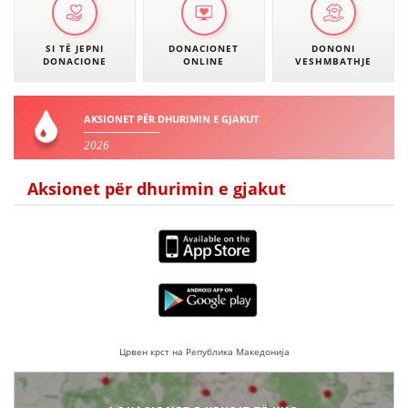
SI TË JEPNI
DONACIONET
DONONI
DONACIONE
ONLINE
VESHMBATHJE
AKSIONET PËR DHURIMIN E GJAKUT
2026
Aksionet për dhurimin e gjakut
Црвен крст на Република Македонија