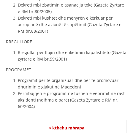
Dekreti mbi zbatimin e asanacija tokë (Gazeta Zyrtare
e RM br.80/2005)
Dekreti mbi kushtet dhe mënyrën e kërkuar për
aeroplanë dhe avionë të shpëtimit (Gazeta Zyrtare e
RM br.88/2001)
RREGULLORE
Rregullat për llojin dhe etiketimin kapalishteto (Gazeta
zyrtare e RM br.59/2001)
PROGRAMET
Programit për të organizuar dhe për të promovuar
dhurimin e gjakut në Maqedoni
Përmbajtjen e programit në fushën e veprimit në rast
aksidenti (ndihma e parë) (Gazeta Zyrtare e RM nr.
60/2004)
< kthehu mbrapa