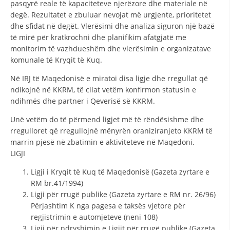
pasqyrë reale të kapaciteteve njerëzore dhe materiale në
VEPRIMTARI
degë. Rezultatet e zbuluar nevojat më urgjente, prioritetet
dhe sfidat në degët. Vlerësimi dhe analiza siguron një bazë
të mirë për kratkrochni dhe planifikim afatgjatë me
monitorim të vazhdueshëm dhe vlerësimin e organizatave
komunale të Kryqit të Kuq.
DORACAKË
Në IRJ të Maqedonisë e miratoi disa ligje dhe rregullat që
STRATEGJI
ndikojnë në KKRM, të cilat vetëm konfirmon statusin e
ndihmës dhe partner i Qeverisë së KKRM.
MATERIAL EDUKATIVO INFORMATIV
Unë vetëm do të përmend ligjet më të rëndësishme dhe
BROCHURES
rregulloret që rregullojnë mënyrën oraniziranjeto KKRM të
marrin pjesë në zbatimin e aktiviteteve në Maqedoni.
PRESENTATIONS
LIGJI
Ligji i Kryqit të Kuq të Maqedonisë (Gazeta zyrtare e
RM br.41/1994)
Ligji për rrugë publike (Gazeta zyrtare e RM nr. 26/96)
Përjashtim K nga pagesa e taksës vjetore për
regjistrimin e automjeteve (neni 108)
Ligji për ndryshimin e Ligjit për rrugë publike (Gazeta