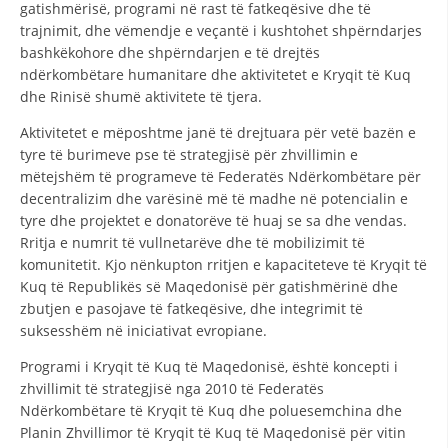
gatishmërisë, programi në rast të fatkeqësive dhe të
DISEMINIMI
trajnimit, dhe vëmendje e veçantë i kushtohet shpërndarjes
bashkëkohore dhe shpërndarjen e të drejtës
DREJTA NDERKOMBETARE HUMANITARE
ndërkombëtare humanitare dhe aktivitetet e Kryqit të Kuq
dhe Rinisë shumë aktivitete të tjera.
PROMOVIMI I VLERAVE HUMANE
Aktivitetet e mëposhtme janë të drejtuara për vetë bazën e
PËRDORIMIN DHE MBROJTJEN E STEMËS
tyre të burimeve pse të strategjisë për zhvillimin e
mëtejshëm të programeve të Federatës Ndërkombëtare për
SOCIALO-HUMANITARE
decentralizim dhe varësinë më të madhe në potencialin e
SI TË JEPNI DONACIONE
tyre dhe projektet e donatorëve të huaj se sa dhe vendas.
Rritja e numrit të vullnetarëve dhe të mobilizimit të
PËRGATITSHMËRI DHE VEPRIM GJATË KATASTROFAVE
komunitetit. Kjo nënkupton rritjen e kapaciteteve të Kryqit të
Kuq të Republikës së Maqedonisë për gatishmërinë dhe
EKIPE PËRGJIGJE DISASTER
zbutjen e pasojave të fatkeqësive, dhe integrimit të
suksesshëm në iniciativat evropiane.
STACIONIN E UJIT SHPËTIMIT – VODNO
Programi i Kryqit të Kuq të Maqedonisë, është koncepti i
EOK E CK
zhvillimit të strategjisë nga 2010 të Federatës
PROJEKTE
Ndërkombëtare të Kryqit të Kuq dhe poluesemchina dhe
Planin Zhvillimor të Kryqit të Kuq të Maqedonisë për vitin
MARRDHËNJE ME PUBLIKUN