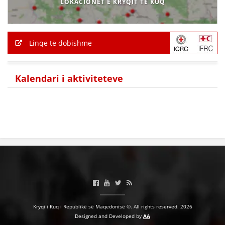
LOKACIONET E KRYQIT TË KUQ
Linqe të dobishme
Kalendari i aktiviteteve
Kryqi i Kuq i Republikë së Maqedonisë ©. All rights reserved. 2026
Designed and Developed by
AA