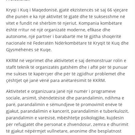
STRUKTURA E ORGANIZATËS
Kryqi i Kuq i Maqedonisë, gjatë ekzistencës së saj 66 vjeçare
KONTAKT INFORMACIONE
dhe punën e ka një aktivitet të gjatë dhe të suksesshme në
vitet e fundit në shërbim të njeriut. Kompania kombëtare
ANËTARËSIMI NË STRUKTURAT PROFESIONALE
është rritur në një organizatë moderne, efikase dhe
autonome, një partner i barabartë me të gjitha shoqëritë
nacionale në Federatën Ndërkombëtare të Kryqit të Kuq dhe
Gjysmëhënës së Kuqe.
LIGJI I KRYQIT TË KUQ
KKRM në veprimet dhe aktivitetet e saj demonstruar rolin e
STATUTI I KRYQIT TË KUQ
stafit teknik të organizatës gatshëm dhe i aftë për të punuar
me sukses të kapërcyer dhe për të zgjidhur problemet dhe
çështjet që janë vënë para anëtarësimit të KKRM.
Aktivitetet e organizuara janë një numër i programeve
sociale, arsimit, shëndetësisë dhe parandalimin, ndihma e
ORGANIZIMI DHE ZHVILLIMI
parë, parandalimin e sëmundjeve të promovimit enëve të
BORDI DREJTUES
gjakut, parandalimin e kancerit, parandalimin e tuberkulozit,
parandalimin e varësisë, mbështetje psikologjike, kujdesin
KUVENDI
për refugjatët dhe personat e zhvendosur, zemra e dhurimit
të gjakut nëpërmjet vullnetare, anonime dhe besplatnost
STRUKTURA DHE STRUKTURA ORGANIZATIVE