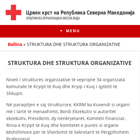
MENU
Ballina
»
STRUKTURA DHE STRUKTURA ORGANIZATIVE
STRUKTURA DHE STRUKTURA ORGANIZATIVE
Niveli i strukturës organizative të veprojnë 34 organizata
komunale të Kryqit të Kuq dhe Kryqi i Kuq i qytetit të
Shkupit.
Në paraqitjen e saj strukturore, KKRM ka Kuvendi si organi
më i lartë të menaxhimit, Bordi Ekzekutiv si autoritet
HISTORIA E LËVIZJES
ekzekutiv, Presidenti, dy nënkryetarët, Komiteti Financiar,
Rinia e Kryqit të Kuq dhe komitetet e punës si organe
HISTORIA E KRYQIT TË KUQ
këshillimore për të Shërbimit të Sekretarit të Përgjithshëm
Profesional.