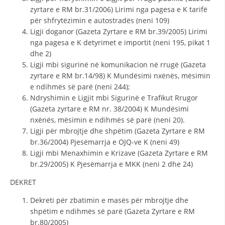
zyrtare e RM br.31/2006) Lirimi nga pagesa e K tarifë
për shfrytëzimin e autostradës (neni 109)
Ligji doganor (Gazeta Zyrtare e RM br.39/2005) Lirimi
nga pagesa e K detyrimet e importit (neni 195, pikat 1
dhe 2)
Ligji mbi sigurinë në komunikacion në rrugë (Gazeta
zyrtare e RM br.14/98) K Mundësimi nxënës, mësimin
e ndihmës së parë (neni 244);
Ndryshimin e Ligjit mbi Sigurinë e Trafikut Rrugor
(Gazeta zyrtare e RM nr. 38/2004) K Mundësimi
nxënës, mësimin e ndihmës së parë (neni 20).
Ligji për mbrojtje dhe shpëtim (Gazeta Zyrtare e RM
br.36/2004) Pjesëmarrja e OJQ-ve K (neni 49)
Ligji mbi Menaxhimin e Krizave (Gazeta Zyrtare e RM
br.29/2005) K Pjesëmarrja e MKK (neni 2 dhe 24)
DEKRET
Dekreti për zbatimin e masës për mbrojtje dhe
shpëtim e ndihmës së parë (Gazeta Zyrtare e RM
br.80/2005)