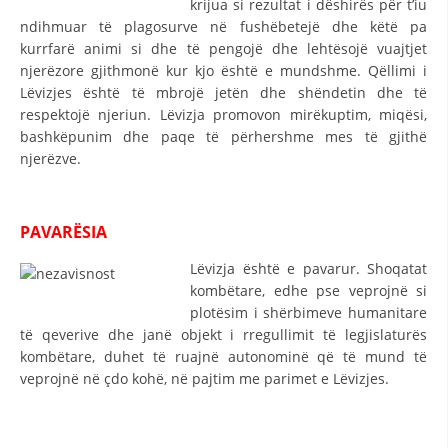
krijua si rezultat i dëshirës për t’iu
ndihmuar të plagosurve në fushëbetejë dhe këtë pa
DISEMINIMI
kurrfarë animi si dhe të pengojë dhe lehtësojë vuajtjet
DREJTA NDERKOMBETARE HUMANITARE
njerëzore gjithmonë kur kjo është e mundshme. Qëllimi i
Lëvizjes është të mbrojë jetën dhe shëndetin dhe të
PROMOVIMI I VLERAVE HUMANE
respektojë njeriun. Lëvizja promovon mirëkuptim, miqësi,
bashkëpunim dhe paqe të përhershme mes të gjithë
PËRDORIMIN DHE MBROJTJEN E STEMËS
njerëzve.
SOCIALO-HUMANITARE
SI TË JEPNI DONACIONE
PAVARËSIA
PËRGATITSHMËRI DHE VEPRIM GJATË KATASTROFAVE
Lëvizja është e pavarur. Shoqatat
kombëtare, edhe pse veprojnë si
EKIPE PËRGJIGJE DISASTER
plotësim i shërbimeve humanitare
STACIONIN E UJIT SHPËTIMIT – VODNO
të qeverive dhe janë objekt i rregullimit të legjislaturës
kombëtare, duhet të ruajnë autonominë që të mund të
EOK E CK
veprojnë në çdo kohë, në pajtim me parimet e Lëvizjes.
PROJEKTE
MARRDHËNJE ME PUBLIKUN