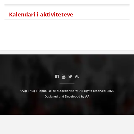
Kalendari i aktiviteteve
Kryqi i Kuq i Republikë së Maqedonisë ©. All rights reserved. 2026
Designed and Developed by
AA