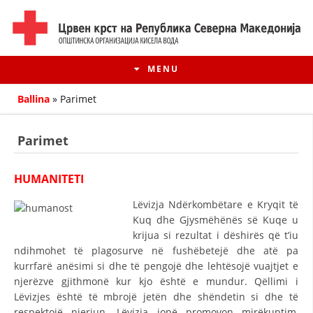
MENU
Ballina
»
Parimet
Parimet
HUMANITETI
Lëvizja Ndërkombëtare e Kryqit të
Kuq dhe Gjysmëhënës së Kuqe u
krijua si rezultat i dëshirës që t’iu
ndihmohet të plagosurve në fushëbetejë dhe atë pa
HISTORIA E LËVIZJES
kurrfarë anësimi si dhe të pengojë dhe lehtësojë vuajtjet e
njerëzve gjithmonë kur kjo është e mundur. Qëllimi i
HISTORIA E KRYQIT TË KUQ
Lëvizjes është të mbrojë jetën dhe shëndetin si dhe të
respektojë njeriun. Lëvizja jonë promovon mirëkuptim,