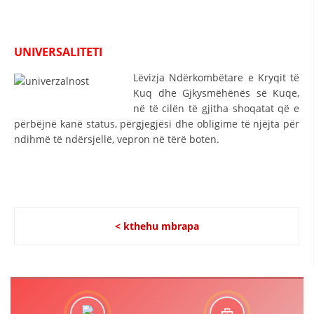
VEPRIMTARI
UNIVERSALITETI
Lëvizja Ndërkombëtare e Kryqit të
DORACAKË
Kuq dhe Gjkysmëhënës së Kuqe,
në të cilën të gjitha shoqatat që e
STRATEGJI
përbëjnë kanë status, përgjegjësi dhe obligime të njëjta për
ndihmë të ndërsjellë, vepron në tërë boten.
MATERIAL EDUKATIVO INFORMATIV
BROCHURES
PRESENTATIONS
< kthehu mbrapa