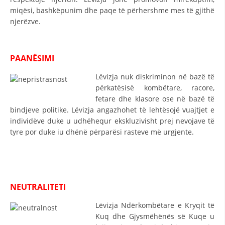
STRUKTURA E ORGANIZATËS
miqësi, bashkëpunim dhe paqe të përhershme mes të gjithë
njerëzve.
KONTAKT INFORMACIONE
ANËTARËSIMI NË STRUKTURAT PROFESIONALE
PAANËSIMI
Lëvizja nuk diskriminon në bazë të
LIGJI I KRYQIT TË KUQ
përkatësisë kombëtare, racore,
fetare dhe klasore ose në bazë të
STATUTI I KRYQIT TË KUQ
bindjeve politike. Lëvizja angazhohet të lehtësojë vuajtjet e
individëve duke u udhëhequr ekskluzivisht prej nevojave të
tyre por duke iu dhënë përparësi rasteve më urgjente.
ORGANIZIMI DHE ZHVILLIMI
BORDI DREJTUES
NEUTRALITETI
KUVENDI
Lëvizja Ndërkombëtare e Kryqit të
Kuq dhe Gjysmëhënës së Kuqe u
STRUKTURA DHE STRUKTURA ORGANIZATIVE