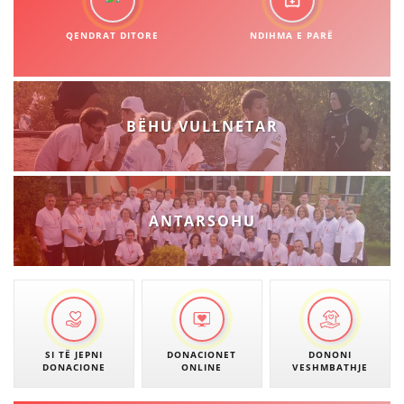
QENDRAT DITORE
NDIHMA E PARË
BËHU VULLNETAR
ANTARSOHU
SI TË JEPNI
DONACIONET
DONONI
DONACIONE
ONLINE
VESHMBATHJE