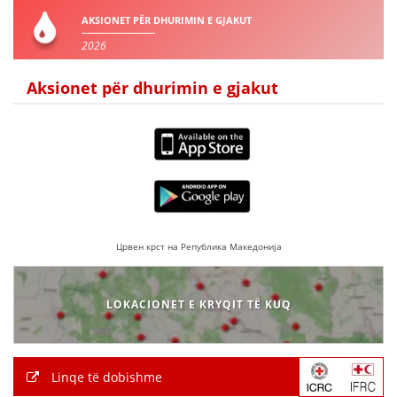
AKSIONET PËR DHURIMIN E GJAKUT
2026
Aksionet për dhurimin e gjakut
Црвен крст на Република Македонија
LOKACIONET E KRYQIT TË KUQ
Linqe të dobishme