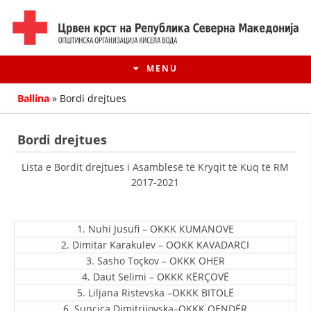
MENU
Ballina
»
Bordi drejtues
Bordi drejtues
Lista e Bordit drejtues
i Asamblesë
të Kryqit të Kuq të RM
2017-2021
1. Nuhi Jusufi – OKKK КUMANOVE
2. Dimitar Karakulev – OOKK KAVADARCI
3. Sasho Toçkov – OKKK OHER
HISTORIA E LËVIZJES
4. Daut Selimi – OKKK KËRÇOVË
HISTORIA E KRYQIT TË KUQ
5. Liljana Ristevska –OKKK BITOLË
6. Sunçica Dimitrijovska–OKKK QENDËR