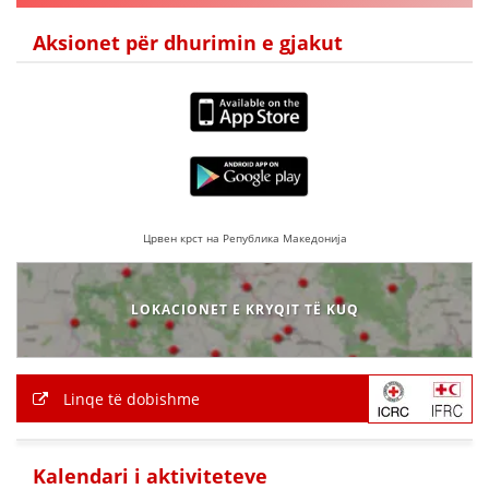
HULUMTIMI I OPINIONIT PUBLIK
Aksionet për dhurimin e gjakut
BASHKËPUNIM NDËRKOMBËTAR
MARRËVESHJE
PROJEKTE
SHËRBIMI PËR KËRKIM
Црвен крст на Република Македонија
VEPRIMTARI SHËNDETËSORE PREVENTIVE
NDIHMA E PARË
LOKACIONET E KRYQIT TË KUQ
DHURIMI I GJAKUT
MENAXHIM ME VULLNETARË
Linqe të dobishme
KUSH JEMI NE
Kalendari i aktiviteteve