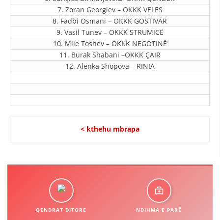
STRUKTURA E ORGANIZATËS
7. Zoran Georgiev – OKKK VELES
8. Fadbi Osmani – OKKK GOSTIVAR
KONTAKT INFORMACIONE
9. Vasil Tunev – ОKKK STRUMICË
ANËTARËSIMI NË STRUKTURAT PROFESIONALE
10. Mile Toshev – ОKKK NEGOTINË
11. Burak Shabani –OKKK ÇAIR
12. Alenka Shopova – RINIA
LIGJI I KRYQIT TË KUQ
STATUTI I KRYQIT TË KUQ
< kthehu mbrapa
ORGANIZIMI DHE ZHVILLIMI
BORDI DREJTUES
KUVENDI
QENDRAT DITORE
NDIHMA E PARË
STRUKTURA DHE STRUKTURA ORGANIZATIVE