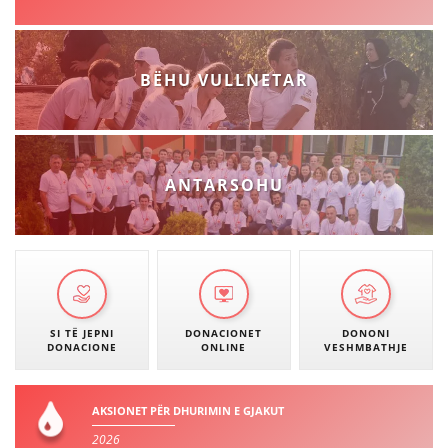
DISEMINIMI
DREJTA NDERKOMBETARE HUMANITARE
BËHU VULLNETAR
PROMOVIMI I VLERAVE HUMANE
PËRDORIMIN DHE MBROJTJEN E STEMËS
SOCIALO-HUMANITARE
ANTARSOHU
SI TË JEPNI DONACIONE
PËRGATITSHMËRI DHE VEPRIM GJATË KATASTROFAVE
EKIPE PËRGJIGJE DISASTER
STACIONIN E UJIT SHPËTIMIT – VODNO
SI TË JEPNI
DONACIONET
DONONI
DONACIONE
ONLINE
VESHMBATHJE
EOK E CK
PROJEKTE
AKSIONET PËR DHURIMIN E GJAKUT
2026
MARRDHËNJE ME PUBLIKUN