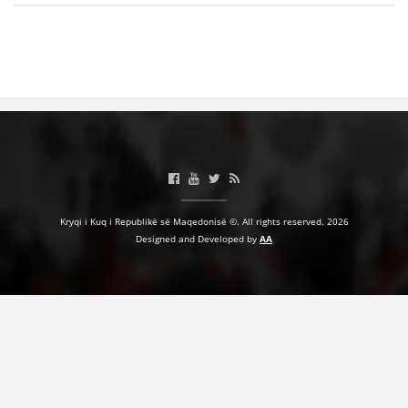
VEPRIMTARI
DORACAKË
STRATEGJI
MATERIAL EDUKATIVO INFORMATIV
Kryqi i Kuq i Republikë së Maqedonisë ©. All rights reserved. 2026
BROCHURES
Designed and Developed by
AA
PRESENTATIONS