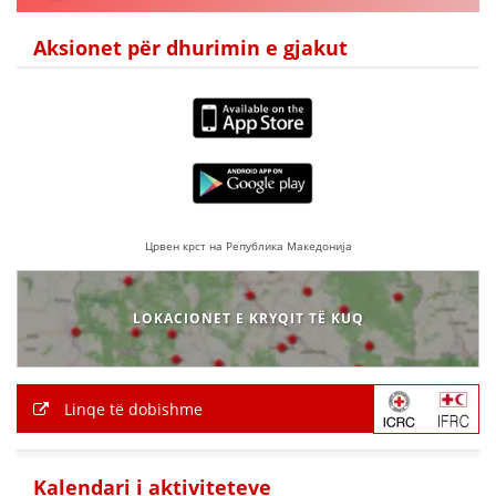
VEPRIMTARI
Aksionet për dhurimin e gjakut
DORACAKË
STRATEGJI
MATERIAL EDUKATIVO INFORMATIV
Црвен крст на Република Македонија
BROCHURES
PRESENTATIONS
LOKACIONET E KRYQIT TË KUQ
Linqe të dobishme
Kalendari i aktiviteteve