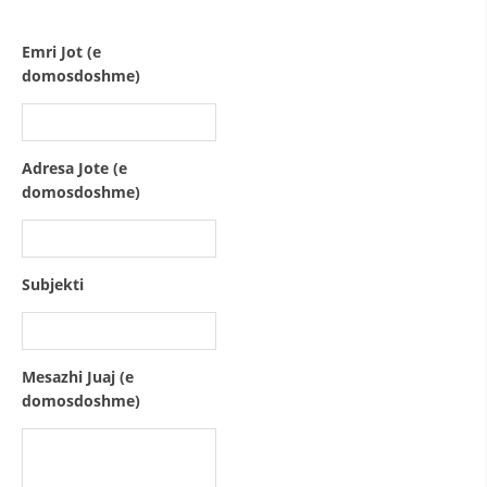
STRUKTURA E ORGANIZATËS
KONTAKT INFORMACIONE
Emri Jot (e
domosdoshme)
ANËTARËSIMI NË STRUKTURAT PROFESIONALE
Adresa Jote (e
LIGJI I KRYQIT TË KUQ
domosdoshme)
STATUTI I KRYQIT TË KUQ
Subjekti
ORGANIZIMI DHE ZHVILLIMI
Mesazhi Juaj (e
BORDI DREJTUES
domosdoshme)
KUVENDI
STRUKTURA DHE STRUKTURA ORGANIZATIVE