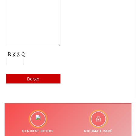
DISEMINIMI
DREJTA NDERKOMBETARE HUMANITARE
PROMOVIMI I VLERAVE HUMANE
PËRDORIMIN DHE MBROJTJEN E STEMËS
SOCIALO-HUMANITARE
SI TË JEPNI DONACIONE
PËRGATITSHMËRI DHE VEPRIM GJATË KATASTROFAVE
EKIPE PËRGJIGJE DISASTER
STACIONIN E UJIT SHPËTIMIT – VODNO
EOK E CK
PROJEKTE
QENDRAT DITORE
NDIHMA E PARË
MARRDHËNJE ME PUBLIKUN