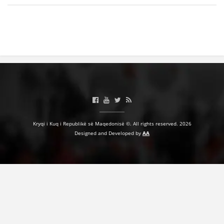
Kryqi i Kuq i Republikë së Maqedonisë ©. All rights reserved. 2026
Designed and Developed by
AA