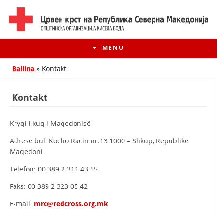
MENU
Ballina
»
Kontakt
Kontakt
Kryqi i kuq i Maqedonisë
Аdresë bul. Kocho Racin nr.13 1000 – Shkup, Republikë
Maqedoni
Telefon: 00 389 2 311 43 55
HISTORIA E LËVIZJES
Faks: 00 389 2 323 05 42
HISTORIA E KRYQIT TË KUQ
E-mail:
mrc@redcross.org.mk