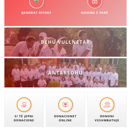
STRUKTURA E ORGANIZATËS
QENDRAT DITORE
KONTAKT INFORMACIONE
NDIHMA E PARË
ANËTARËSIMI NË STRUKTURAT PROFESIONALE
BËHU VULLNETAR
LIGJI I KRYQIT TË KUQ
STATUTI I KRYQIT TË KUQ
ANTARSOHU
ORGANIZIMI DHE ZHVILLIMI
BORDI DREJTUES
SI TË JEPNI
DONACIONET
DONONI
KUVENDI
DONACIONE
ONLINE
VESHMBATHJE
STRUKTURA DHE STRUKTURA ORGANIZATIVE