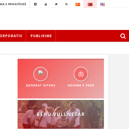
IKA E PRIVATËSISË
ORPORATIV
PUBLIKIME
QENDRAT DITORE
NDIHMA E PARË
BËHU VULLNETAR