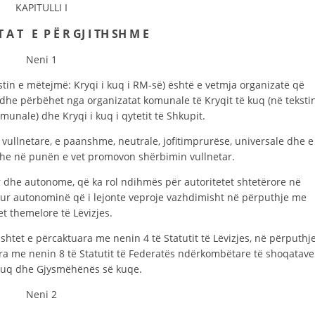
STRUKTURA E ORGANIZATËS
KAPITULLI I
KONTAKT INFORMACIONE
I T A T E P Ë R GJ I TH SH M E
Neni 1
ANËTARËSIMI NË STRUKTURAT PROFESIONALE
stin e mëtejmë: Kryqi i kuq i RM-së) është e vetmja organizatë që
dhe përbëhet nga organizatat komunale të Kryqit të kuq (në teksti
unale) dhe Kryqi i kuq i qytetit të Shkupit.
LIGJI I KRYQIT TË KUQ
 vullnetare, e paanshme, neutrale, jofitimprurëse, universale dhe e
STATUTI I KRYQIT TË KUQ
dhe në punën e vet promovon shërbimin vullnetar.
r dhe autonome, që ka rol ndihmës për autoritetet shtetërore në
jtur autonominë që i lejonte veproje vazhdimisht në përputhje me
t themelore të Lëvizjes.
ORGANIZIMI DHE ZHVILLIMI
htet e përcaktuara me nenin 4 të Statutit të Lëvizjes, në përputhj
ara me nenin 8 të Statutit të Federatës ndërkombëtare të shoqatave
BORDI DREJTUES
 kuq dhe Gjysmëhënës së kuqe.
KUVENDI
Neni 2
STRUKTURA DHE STRUKTURA ORGANIZATIVE