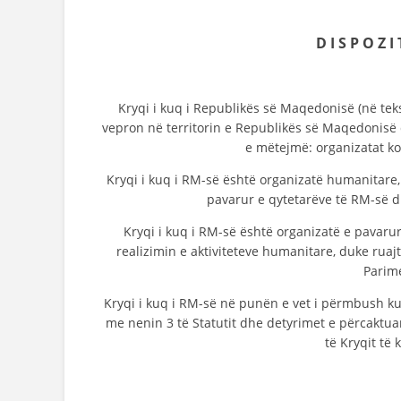
D I S P O Z 
Kryqi i kuq i Republikës së Maqedonisë (në tek
vepron në territorin e Republikës së Maqedonisë 
e mëtejmë: organizatat kom
Kryqi i kuq i RM-së është organizatë humanitare,
pavarur e qytetarëve të RM-së 
Kryqi i kuq i RM-së është organizatë e pavaru
realizimin e aktiviteteve humanitare, duke rua
Parime
Kryqi i kuq i RM-së në punën e vet i përmbush kus
me nenin 3 të Statutit dhe detyrimet e përcaktu
të Kryqit të