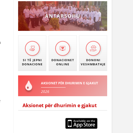
ANTARSOHU
n
SI TË JEPNI
DONACIONET
DONONI
DONACIONE
ONLINE
VESHMBATHJE
AKSIONET PËR DHURIMIN E GJAKUT
2026
e
Aksionet për dhurimin e gjakut