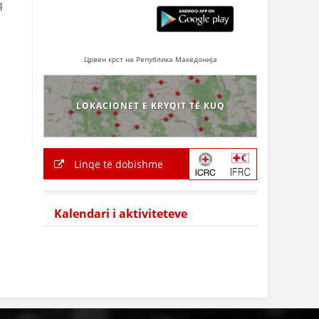
q
Црвен крст на Република Македонија
LOKACIONET E KRYQIT TË KUQ
Linqe të dobishme
Kalendari i aktiviteteve