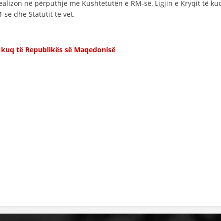
 realizon në përputhje me Kushtetutën e RM-së, Ligjin e Kryqit të ku
-së dhe Statutit të vet.
DISEMINIMI
DREJTA NDERKOMBETARE HUMANITARE
të kuq të Republikës së Maqedonisë
PROMOVIMI I VLERAVE HUMANE
PËRDORIMIN DHE MBROJTJEN E STEMËS
SOCIALO-HUMANITARE
SI TË JEPNI DONACIONE
PËRGATITSHMËRI DHE VEPRIM GJATË KATASTROFAVE
EKIPE PËRGJIGJE DISASTER
STACIONIN E UJIT SHPËTIMIT – VODNO
EOK E CK
PROJEKTE
MARRDHËNJE ME PUBLIKUN