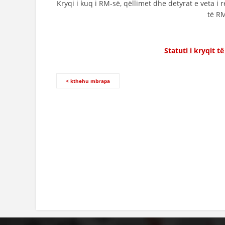
Kryqi i kuq i RM-së, qëllimet dhe detyrat e veta i
të RM
Statuti i kryqit 
< kthehu mbrapa