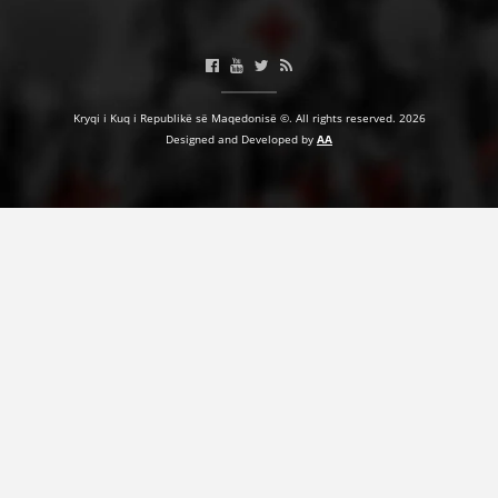
HULUMTIMI I OPINIONIT PUBLIK
BASHKËPUNIM NDËRKOMBËTAR
MARRËVESHJE
Kryqi i Kuq i Republikë së Maqedonisë ©. All rights reserved. 2026
Designed and Developed by
AA
PROJEKTE
SHËRBIMI PËR KËRKIM
VEPRIMTARI SHËNDETËSORE PREVENTIVE
NDIHMA E PARË
DHURIMI I GJAKUT
MENAXHIM ME VULLNETARË
KUSH JEMI NE