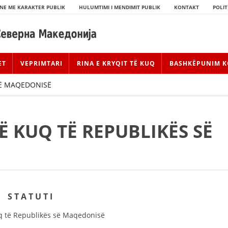
NE ME KARAKTER PUBLIK
HULUMTIMI I MENDIMIT PUBLIK
KONTAKT
POLIT
ET
VEPRIMTARI
RINA E KRYQIT TË KUQ
BASHKËPUNIM K
 SË MAQEDONISË
TË KUQ TË REPUBLIKËS SË
HISTORIA E LËVIZJES
S T A T U T I
HISTORIA E KRYQIT TË KUQ
kuq të Republikës së Maqedonisë