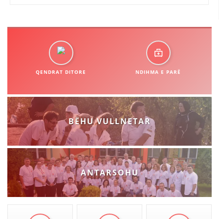
DISEMINIMI
DREJTA NDERKOMBETARE HUMANITARE
PROMOVIMI I VLERAVE HUMANE
PËRDORIMIN DHE MBROJTJEN E STEMËS
QENDRAT DITORE
NDIHMA E PARË
SOCIALO-HUMANITARE
SI TË JEPNI DONACIONE
BËHU VULLNETAR
PËRGATITSHMËRI DHE VEPRIM GJATË KATASTROFAVE
EKIPE PËRGJIGJE DISASTER
STACIONIN E UJIT SHPËTIMIT – VODNO
ANTARSOHU
EOK E CK
PROJEKTE
MARRDHËNJE ME PUBLIKUN