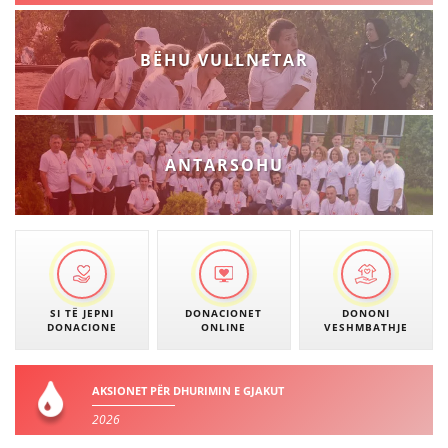
BËHU VULLNETAR
ANTARSOHU
SI TË JEPNI
DONACIONET
DONONI
DONACIONE
ONLINE
VESHMBATHJE
AKSIONET PËR DHURIMIN E GJAKUT
2026