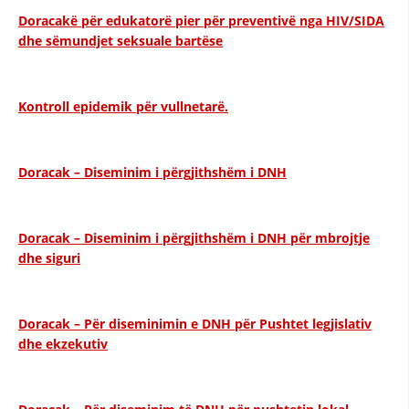
STRUKTURA E ORGANIZATËS
Doracakë për edukatorë pier për preventivë nga HIV/SIDA
dhe sëmundjet seksuale bartëse
KONTAKT INFORMACIONE
ANËTARËSIMI NË STRUKTURAT PROFESIONALE
Kontroll epidemik për vullnetarë.
LIGJI I KRYQIT TË KUQ
Doracak – Diseminim i përgjithshëm i DNH
STATUTI I KRYQIT TË KUQ
Doracak – Diseminim i përgjithshëm i DNH për mbrojtje
dhe siguri
ORGANIZIMI DHE ZHVILLIMI
Doracak – Për diseminimin e DNH për Pushtet legjislativ
BORDI DREJTUES
dhe ekzekutiv
KUVENDI
STRUKTURA DHE STRUKTURA ORGANIZATIVE