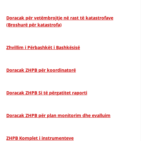
HULUMTIMI I OPINIONIT PUBLIK
Doracak për vetëmbrojtje në rast të katastrofave
BASHKËPUNIM NDËRKOMBËTAR
(Broshurë për katastrofa)
MARRËVESHJE
PROJEKTE
Zhvillim i Përbashkët i Bashkësisë
SHËRBIMI PËR KËRKIM
VEPRIMTARI SHËNDETËSORE PREVENTIVE
Doracak ZHPB për koordinatorë
NDIHMA E PARË
Doracak ZHPB Si të përgatitet raporti
DHURIMI I GJAKUT
MENAXHIM ME VULLNETARË
Doracak ZHPB për plan monitorim dhe evalluim
KUSH JEMI NE
ZHPB Komplet i instrumenteve