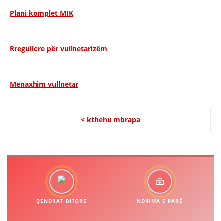
VEPRIMTARI
Plani komplet MIK
Rregullore për vullnetarizëm
DORACAKË
STRATEGJI
Menaxhim vullnetar
MATERIAL EDUKATIVO INFORMATIV
< kthehu mbrapa
BROCHURES
PRESENTATIONS
QENDRAT DITORE
NDIHMA E PARË