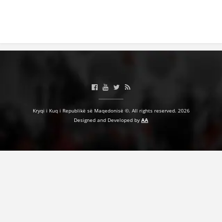
Kryqi i Kuq i Republikë së Maqedonisë ©. All rights reserved. 2026
Designed and Developed by
AA