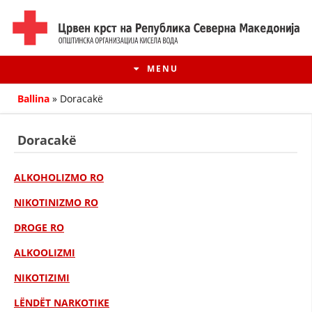
MENU
Ballina
»
Doracakë
Doracakë
ALKOHOLIZMO RO
NIKOTINIZMO RO
DROGE RO
ALKOOLIZMI
HISTORIA E LËVIZJES
NIKOTIZIMI
HISTORIA E KRYQIT TË KUQ
LËNDËT NARKOTIKE