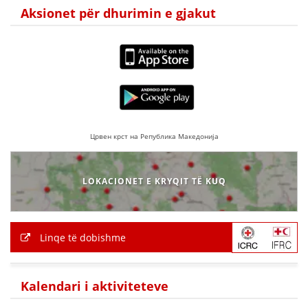
Aksionet për dhurimin e gjakut
Црвен крст на Република Македонија
LOKACIONET E KRYQIT TË KUQ
Linqe të dobishme
Kalendari i aktiviteteve