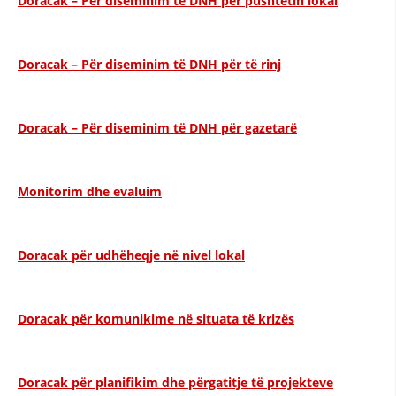
Doracak – Për diseminim të DNH për pushtetin lokal
DISEMINIMI
DREJTA NDERKOMBETARE HUMANITARE
Doracak – Për diseminim të DNH për të rinj
PROMOVIMI I VLERAVE HUMANE
PËRDORIMIN DHE MBROJTJEN E STEMËS
Doracak – Për diseminim të DNH për gazetarë
SOCIALO-HUMANITARE
Monitorim dhe evaluim
SI TË JEPNI DONACIONE
PËRGATITSHMËRI DHE VEPRIM GJATË KATASTROFAVE
Doracak për udhëheqje në nivel lokal
EKIPE PËRGJIGJE DISASTER
STACIONIN E UJIT SHPËTIMIT – VODNO
Doracak për komunikime në situata të krizës
EOK E CK
PROJEKTE
Doracak për planifikim dhe përgatitje të projekteve
MARRDHËNJE ME PUBLIKUN