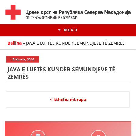
MENU
Ballina
»
JAVA E LUFTËS KUNDËR SËMUNDJEVE TË ZEMRËS
15 Korrik, 2016
JAVA E LUFTËS KUNDËR SËMUNDJEVE TË
ZEMRËS
< kthehu mbrapa
HISTORIA E LËVIZJES
HISTORIA E KRYQIT TË KUQ