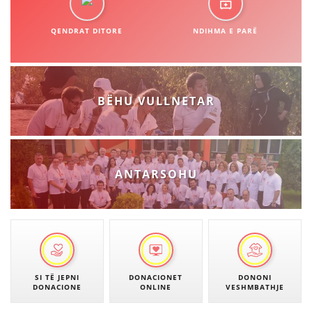
STRUKTURA E ORGANIZATËS
KONTAKT INFORMACIONE
QENDRAT DITORE
NDIHMA E PARË
ANËTARËSIMI NË STRUKTURAT PROFESIONALE
BËHU VULLNETAR
LIGJI I KRYQIT TË KUQ
STATUTI I KRYQIT TË KUQ
ANTARSOHU
ORGANIZIMI DHE ZHVILLIMI
BORDI DREJTUES
SI TË JEPNI
DONACIONET
DONONI
KUVENDI
DONACIONE
ONLINE
VESHMBATHJE
STRUKTURA DHE STRUKTURA ORGANIZATIVE