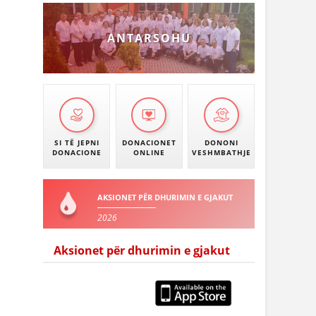
ANTARSOHU
SI TË JEPNI
DONACIONET
DONONI
DONACIONE
ONLINE
VESHMBATHJE
AKSIONET PËR DHURIMIN E GJAKUT
2026
Aksionet për dhurimin e gjakut