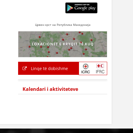
Црвен крст на Република Македонија
LOKACIONET E KRYQIT TË KUQ
Linqe të dobishme
Kalendari i aktiviteteve