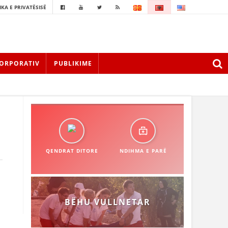
IKA E PRIVATËSISË
ORPORATIV
PUBLIKIME
QENDRAT DITORE
NDIHMA E PARË
BËHU VULLNETAR