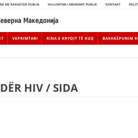
NE ME KARAKTER PUBLIK
HULUMTIMI I MENDIMIT PUBLIK
KONTAKT
POLIT
ET
VEPRIMTARI
RINA E KRYQIT TË KUQ
BASHKËPUNIM K
DËR HIV / SIDA
HISTORIA E LËVIZJES
HISTORIA E KRYQIT TË KUQ