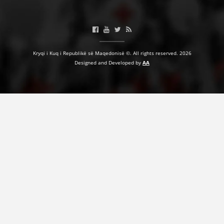
HULUMTIMI I OPINIONIT PUBLIK
BASHKËPUNIM NDËRKOMBËTAR
MARRËVESHJE
Kryqi i Kuq i Republikë së Maqedonisë ©. All rights reserved. 2026
Designed and Developed by
AA
PROJEKTE
SHËRBIMI PËR KËRKIM
VEPRIMTARI SHËNDETËSORE PREVENTIVE
NDIHMA E PARË
DHURIMI I GJAKUT
MENAXHIM ME VULLNETARË
KUSH JEMI NE