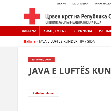
ARKIVI
MULTIMEDIA
INFORMACIO
BALLINA
KUSH JEMI NE
SI PUNOJM
PARIM
Ballina
»
JAVA E LUFTËS KUNDËR HIV / SIDA
15 Korrik, 2016
JAVA E LUFTËS KUN
< kthehu mbrapa