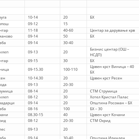
HULUMTIMI I OPINIONIT PUBLIK
руга
10-14
20
БХ
BASHKËPUNIM NDËRKOMBËTAR
рпош
09-12
15
нтар
11-18
40-60
Центар за дарување крв
MARRËVESHJE
маново
09-14
50
БХ
Баба
09-14
30-40
PROJEKTE
Бизнис центар (ОШ –
илеп
09-13
20
НСДП)
SHËRBIMI PËR KËRKIM
нтар
09-15
30
БХ
Црвен крст Виница – 40
VEPRIMTARI SHËNDETËSORE PREVENTIVE
ница
09-15.30
100-110
БХ
сен
10-14.30
20
Црвен крст Ресен
NDIHMA E PARË
Вода
09-13
20-30
румица
08-14
20
СТМ Струмица
DHURIMI I GJAKUT
илеп
08-12
30
Хотел Кристал Палас
вадарци
09-14
20
Општина Росоман – БХ
MENAXHIM ME VULLNETARË
Баба
08-16
100
БХ – 30
чани
08.30-15
40
Црвен крст Кочани
рид
08-12
20-30
СТМ Охрид
KUSH JEMI NE
лес
09-13
20
Баба
09-14
30-40
Општина Илинден