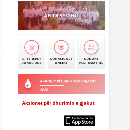
ANTARSOHU
SI TË JEPNI
DONACIONET
DONONI
DONACIONE
ONLINE
VESHMBATHJE
AKSIONET PËR DHURIMIN E GJAKUT
2026
Aksionet për dhurimin e gjakut