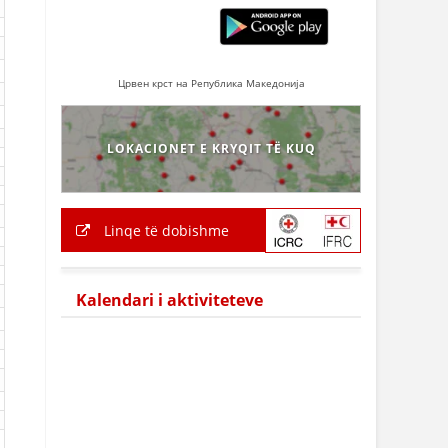
Црвен крст на Република Македонија
LOKACIONET E KRYQIT TË KUQ
Linqe të dobishme
Kalendari i aktiviteteve