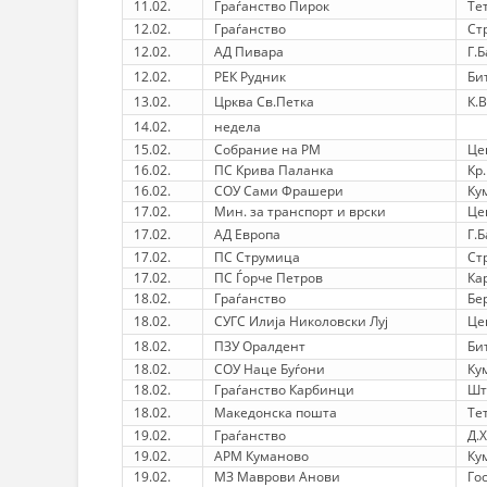
11.02.
Граѓанство Пирок
Те
12.02.
Граѓанство
Ст
12.02.
АД Пивара
Г.
12.02.
РЕК Рудник
Би
13.02.
Црква Св.Петка
К.
14.02.
недела
15.02.
Собрание на РМ
Це
16.02.
ПС Крива Паланка
Кр
16.02.
СОУ Сами Фрашери
Ку
17.02.
Мин. за транспорт и врски
Це
17.02.
АД Европа
Г.
17.02.
ПС Струмица
Ст
17.02.
ПС Ѓорче Петров
Ка
18.02.
Граѓанство
Бе
18.02.
СУГС Илија Николовски Луј
Це
18.02.
ПЗУ Оралдент
Би
18.02.
СОУ Наце Буѓони
Ку
18.02.
Граѓанство Карбинци
Шт
18.02.
Македонска пошта
Те
19.02.
Граѓанство
Д.
19.02.
АРМ Куманово
Ку
19.02.
МЗ Маврови Анови
Го