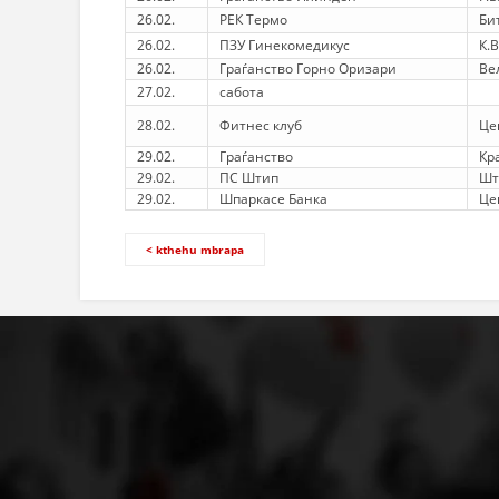
26.02.
РЕК Термо
Би
26.02.
ПЗУ Гинекомедикус
К.
26.02.
Граѓанство Горно Оризари
Ве
27.02.
сабота
28.02.
Фитнес клуб
Це
29.02.
Граѓанство
Кр
29.02.
ПС Штип
Шт
29.02.
Шпаркасе Банка
Це
< kthehu mbrapa