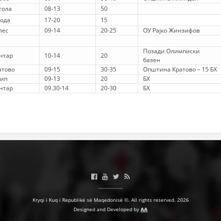
VEPRIMTARI
тола
08-13
50
Вода
17-20
15
лес
09-14
20-25
ОУ Рајко Жинзифов
Позади Олимписки
нтар
10-14
20
базен
DORACAKË
атово
09-15
30-35
Општина Кратово – 15 БХ
ип
09-13
20
БХ
STRATEGJI
нтар
09.30-14
20-30
БХ
MATERIAL EDUKATIVO INFORMATIV
BROCHURES
PRESENTATIONS
Kryqi i Kuq i Republikë së Maqedonisë ©. All rights reserved. 2026
Designed and Developed by
AA