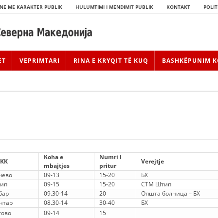
NE ME KARAKTER PUBLIK
HULUMTIMI I MENDIMIT PUBLIK
KONTAKT
POLIT
ET
VEPRIMTARI
RINA E KRYQIT TË KUQ
BASHKËPUNIM K
Koha e
Numri I
KK
Verejtje
mbajtjes
pritur
чево
09-13
15-20
БХ
HISTORIA E LËVIZJES
ип
09-15
15-20
СТМ Штип
бар
09.30-14
20
Општа болница – БХ
HISTORIA E KRYQIT TË KUQ
нтар
08.30-14
30-40
БХ
тово
09-14
15