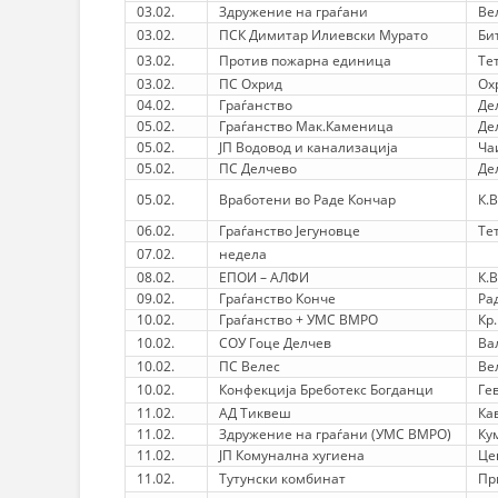
03.02.
Здружение на граѓани
Ве
03.02.
ПСК Димитар Илиевски Мурато
Би
03.02.
Против пожарна единица
Те
03.02.
ПС Охрид
Ох
04.02.
Граѓанство
Де
05.02.
Граѓанство Мак.Каменица
Де
05.02.
ЈП Водовод и канализација
Ча
05.02.
ПС Делчево
Де
05.02.
Вработени во Раде Кончар
К.
06.02.
Граѓанство Јегуновце
Те
07.02.
недела
08.02.
ЕПОИ – АЛФИ
К.
09.02.
Граѓанство Конче
Ра
10.02.
Граѓанство + УМС ВМРО
Кр
10.02.
СОУ Гоце Делчев
Ва
10.02.
ПС Велес
Ве
10.02.
Конфекција Бреботекс Богданци
Ге
11.02.
АД Тиквеш
Ка
11.02.
Здружение на граѓани (УМС ВМРО)
Ку
11.02.
ЈП Комунална хугиена
Це
11.02.
Тутунски комбинат
Пр