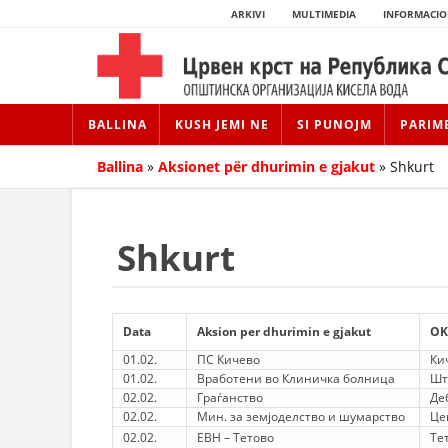
ARKIVI
MULTIMEDIA
INFORMACIO
BALLINA
KUSH JEMI NE
SI PUNOJM
PARIM
Ballina
»
Aksionet për dhurimin e gjakut
»
Shkurt
Shkurt
Data
Aksion per dhurimin e gjakut
ОK
01.02.
ПС Кичево
Ки
01.02.
Вработени во Клиничка болница
Шт
02.02.
Граѓанство
Де
02.02.
Мин. за земјоделство и шумарство
Це
02.02.
ЕВН – Тетово
Те