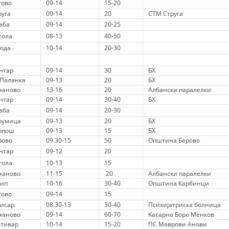
тово
09-14
15-20
руга
09-14
20
СТМ Струга
DISEMINIMI
Баба
09-14
20-25
DREJTA NDERKOMBETARE HUMANITARE
тола
08-13
40-50
Вода
10-14
20-30
PROMOVIMI I VLERAVE HUMANE
нтар
09-14
30
БХ
PËRDORIMIN DHE MBROJTJEN E STEMËS
.Паланка
09-13
20
БХ
маново
13-16
20
Албански паралелки
SOCIALO-HUMANITARE
нтар
09-14
30-40
БХ
Баба
09-14
20-30
SI TË JEPNI DONACIONE
румица
09-13
20
БХ
PËRGATITSHMËRI DHE VEPRIM GJATË KATASTROFAVE
рпош
09-13
15
БХ
рово
09.30-15
50
Општина Берово
EKIPE PËRGJIGJE DISASTER
нтар
09-12
20
тола
10-13
15
STACIONIN E UJIT SHPËTIMIT – VODNO
маново
11-15
20
Албански паралелки
ип
10-16
30-40
Општина Карбинци
EOK E CK
тово
09-14
15
Хисар
08.30-13
30-40
Психијатриска болница
PROJEKTE
маново
09-14
60-70
Касарна Боро Менков
стивар
10-14
15-20
ПС Маврови Анови
MARRDHËNJE ME PUBLIKUN