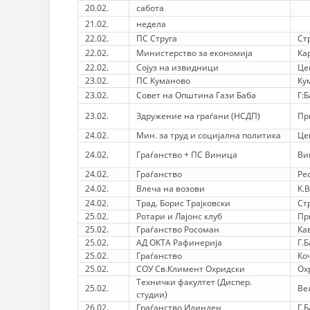
20.02.
сабота
21.02.
недела
22.02.
ПС Струга
Ст
22.02.
Министерство за економија
Ка
22.02.
Сојуз на извидници
Це
23.02.
ПС Куманово
Ку
23.02.
Совет на Општина Гази Баба
Г:
23.02.
Здружение на граѓани (НСДП)
Пр
24.02.
Мин. за труд и социјална политика
Це
24.02.
Граѓанство + ПС Виница
Ви
24.02.
Граѓанство
Ре
24.02.
Влеча на возови
К.
24.02.
Трад. Борис Трајковски
Ст
25.02.
Ротари и Лајонс клуб
Пр
25.02.
Граѓанство Росоман
Ка
25.02.
АД ОКТА Рафинерија
Г.
25.02.
Граѓанство
Ко
25.02.
СОУ Св.Климент Охридски
Ох
Технички факултет (Диспер.
25.02.
Ве
студии)
26.02.
Граѓанство Илинден
Г.