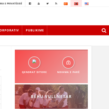
IKA E PRIVATËSISË
ORPORATIV
PUBLIKIME
QENDRAT DITORE
NDIHMA E PARË
BËHU VULLNETAR