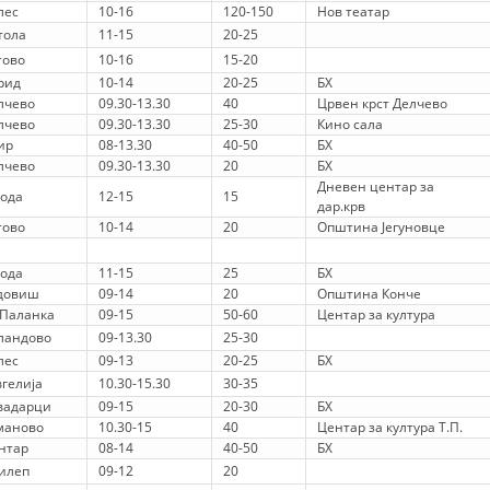
STRUKTURA E ORGANIZATËS
лес
10-16
120-150
Нов театар
тола
11-15
20-25
KONTAKT INFORMACIONE
тово
10-16
15-20
рид
10-14
20-25
БХ
ANËTARËSIMI NË STRUKTURAT PROFESIONALE
лчево
09.30-13.30
40
Црвен крст Делчево
лчево
09.30-13.30
25-30
Кино сала
ир
08-13.30
40-50
БХ
лчево
09.30-13.30
20
БХ
LIGJI I KRYQIT TË KUQ
Дневен центар за
Вода
12-15
15
дар.крв
STATUTI I KRYQIT TË KUQ
тово
10-14
20
Општина Јегуновце
Вода
11-15
25
БХ
довиш
09-14
20
Општина Конче
.Паланка
09-15
50-60
Центар за култура
ландово
09-13.30
25-30
ORGANIZIMI DHE ZHVILLIMI
лес
09-13
20-25
БХ
вгелија
10.30-15.30
30-35
BORDI DREJTUES
вадарци
09-15
20-30
БХ
маново
10.30-15
40
Центар за култура Т.П.
KUVENDI
нтар
08-14
40-50
БХ
илеп
09-12
20
STRUKTURA DHE STRUKTURA ORGANIZATIVE