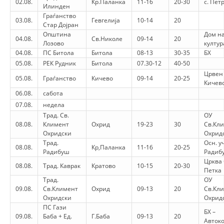
02.08.
Кр.Паланка
11-16
20-30
с. Пет
STRUKTURA E ORGANIZATËS
Илинден
Граѓанство
03.08.
Гевгелија
10-14
20
KONTAKT INFORMACIONE
Стар Дојран
Општина
Дом н
04.08.
Св.Николе
09-14
20
ANËTARËSIMI NË STRUKTURAT PROFESIONALE
Лозово
култур
04.08.
ПС Битола
Битола
08-13
30-35
БХ
05.08.
РЕК Рудник
Битола
07.30-12
40-50
Црвен 
05.08.
Граѓанство
Кичево
09-14
20-25
LIGJI I KRYQIT TË KUQ
Кичев
06.08.
сабота
STATUTI I KRYQIT TË KUQ
07.08.
недела
Трад. Св.
ОУ
08.08.
Климент
Охрид
19-23
30
Св.Кл
Охридски
Охрид
Трад.
Осн. уч
08.08.
Кр,Паланка
11-16
20-25
Радибуш
Радиб
Црква
ORGANIZIMI DHE ZHVILLIMI
08.08.
Трад. Каврак
Кратово
10-15
20-30
Петка
Трад.
ОУ
BORDI DREJTUES
09.08.
Св.Климент
Охрид
09-13
20
Св.Кл
Охридски
Охрид
KUVENDI
ПС Гази
БХ –
09.08.
Баба + Ед.
Г.Баба
09-13
20
STRUKTURA DHE STRUKTURA ORGANIZATIVE
Авток