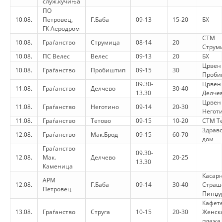
служ.кучиња
ПО
DISEMINIMI
10.08.
Петровец,
Г.Баба
09-13
15-20
БХ
ГК Аеродром
DREJTA NDERKOMBETARE HUMANITARE
СТМ
10.08.
Граѓанство
Струмица
08-14
20
Струм
PROMOVIMI I VLERAVE HUMANE
10.08.
ПС Велес
Велес
09-13
20
БХ
Црвен 
PËRDORIMIN DHE MBROJTJEN E STEMËS
10.08.
Граѓанство
Пробиштип
09-15
30
Проби
09.30-
Црвен 
SOCIALO-HUMANITARE
11.08.
Граѓанство
Делчево
30-40
13.30
Делче
Црвен 
11.08.
Граѓанство
Неготино
09-14
20-30
SI TË JEPNI DONACIONE
Негот
11.08.
Граѓанство
Тетово
09-15
10-20
СТМ Т
PËRGATITSHMËRI DHE VEPRIM GJATË KATASTROFAVE
Здрав
12.08.
Граѓанство
Мак.Брод
09-15
60-70
дом
EKIPE PËRGJIGJE DISASTER
Граѓанство
09.30-
12.08.
Мак.
Делчево
20-25
13.30
STACIONIN E UJIT SHPËTIMIT – VODNO
Каменица
Касар
АРМ
EOK E CK
12.08.
Г.Баба
09-14
30-40
Страш
Петровец
Пинџу
PROJEKTE
Кафет
13.08.
Граѓанство
Струга
10-15
20-30
Женск
MARRDHËNJE ME PUBLIKUN
плажа