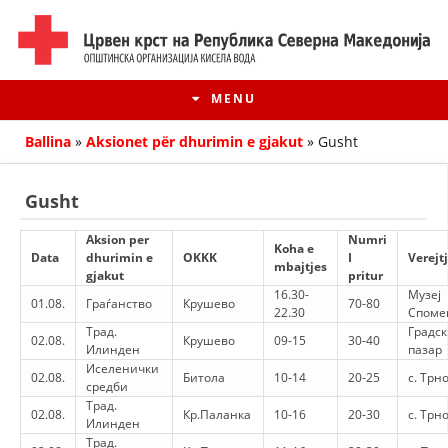
MENU
Ballina
»
Aksionet për dhurimin e gjakut
»
Gusht
Gusht
Aksion per
Numri
Koha e
Data
dhurimin e
OKKK
I
Verejt
mbajtjes
gjakut
pritur
16.30-
Музеј
01.08.
Граѓанство
Крушево
70-80
22.30
Споме
Трад.
Градс
02.08.
Крушево
09-15
30-40
Илинден
пазар
Иселенички
HISTORIA E LËVIZJES
02.08.
Битола
10-14
20-25
с. Трн
средби
Трад.
02.08.
HISTORIA E KRYQIT TË KUQ
Кр.Паланка
10-16
20-30
с. Трн
Илинден
Трад.