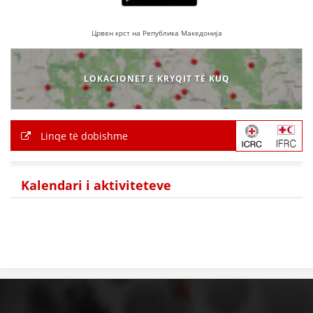
Црвен крст на Република Македонија
LOKACIONET E KRYQIT TË KUQ
Linqe të dobishme
Kalendari i aktiviteteve