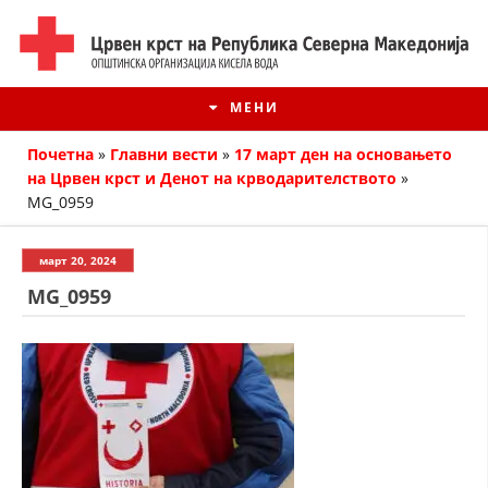
МЕНИ
Почетна
»
Главни вести
»
17 март ден на основањето
на Црвен крст и Денот на крводарителството
»
MG_0959
март 20, 2024
MG_0959
ИСТОРИЈАТ НА ЦКРМ
ИСТОРИЈАТ НА ДВИЖЕЊЕТО