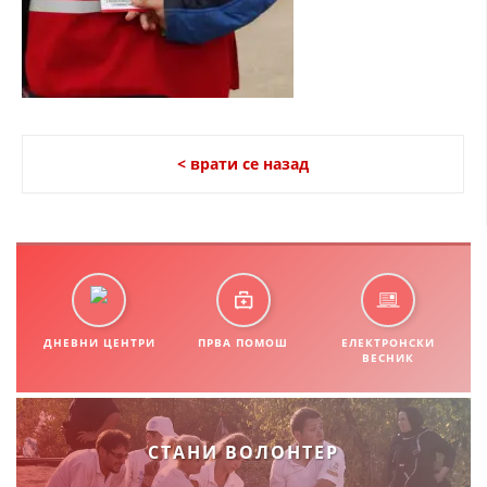
СТРУКТУРА НА ОРГАНИЗАЦИЈАТА
КОНТАКТ ИНФОРМАЦИИ
ЧЛЕНСТВО ВО ПРОФЕСИОНАЛНИ ТЕЛА
< врати се назад
ЗАКОН ЗА ЦКРМ
СТАТУТ НА ЦКРМ
ДНЕВНИ ЦЕНТРИ
ПРВА ПОМОШ
ЕЛЕКТРОНСКИ
ОРГАНИЗАЦИЈА И РАЗВОЈ
ВЕСНИК
РАКОВОДЕН ОДБОР
СОБРАНИЕ
СТАНИ ВОЛОНТЕР
СТРУКТУРА И ОРГАНИЗАЦИОНА ПОСТАВЕНОСТ