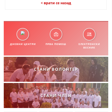
СТРУКТУРА НА ОРГАНИЗАЦИЈАТА
< врати се назад
КОНТАКТ ИНФОРМАЦИИ
ЧЛЕНСТВО ВО ПРОФЕСИОНАЛНИ ТЕЛА
ЗАКОН ЗА ЦКРМ
ДНЕВНИ ЦЕНТРИ
ПРВА ПОМОШ
ЕЛЕКТРОНСКИ
ВЕСНИК
СТАТУТ НА ЦКРМ
СТАНИ ВОЛОНТЕР
ОРГАНИЗАЦИЈА И РАЗВОЈ
РАКОВОДЕН ОДБОР
СТАНИ ЧЛЕН
СОБРАНИЕ
СТРУКТУРА И ОРГАНИЗАЦИОНА ПОСТАВЕНОСТ