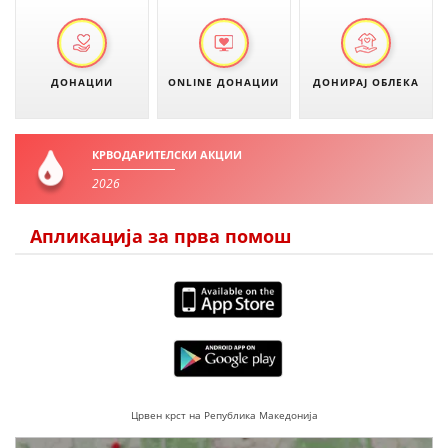
ДИСЕМИНАЦИЈА
MЕЃУНАРОДНО ХУМАНИТАРНО ПРАВО
ДОНАЦИИ
ONLINE ДОНАЦИИ
ДОНИРАЈ ОБЛЕКА
ПРОМОЦИЈА НА ХУМАНИ ВРЕДНОСТИ
УПОТРЕБА И ЗАШТИТА НА АМБЛЕМОТ
КРВОДАРИТЕЛСКИ АКЦИИ
СОЦИЈАЛНО ХУМАНИТАРНА ДЕЈНОСТ
2026
КАКО ДА ДОНИРАТЕ
Апликација за прва помош
ПОДГОТВЕНОСТ И ДЕЈСТВО ПРИ КАТАСТРОФИ
ТИМОВИ НА ООЦК
СПАСИТЕЛНА СТАНИЦА ВОДНО
ПРОЕКТИ – ПОДГОТВЕНОСТ И ДЕЈСТВУВАЊЕ ПРИ КАТАСТРОФИ
ОДНОСИ СО ЈАВНОСТ
Црвен крст на Република Македонија
ИСТРАЖУВАЊЕ НА ЈАВНО МИСЛЕЊЕ