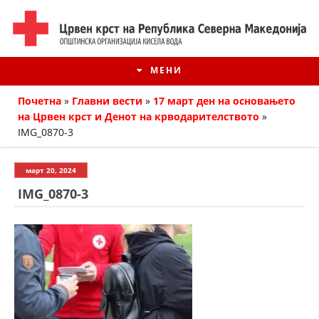
МЕНИ
Почетна
»
Главни вести
»
17 март ден на основањето
на Црвен крст и Денот на крводарителството
»
IMG_0870-3
март 20, 2024
IMG_0870-3
ИСТОРИЈАТ НА ЦКРМ
ИСТОРИЈАТ НА ДВИЖЕЊЕТО