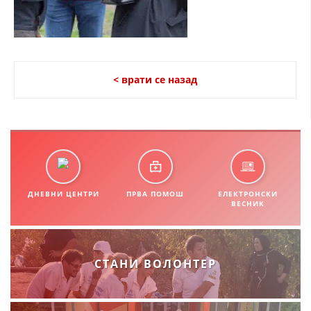
СТРУКТУРА НА ОРГАНИЗАЦИЈАТА
КОНТАКТ ИНФОРМАЦИИ
ЧЛЕНСТВО ВО ПРОФЕСИОНАЛНИ ТЕЛА
< врати се назад
ЗАКОН ЗА ЦКРМ
СТАТУТ НА ЦКРМ
ДНЕВНИ ЦЕНТРИ
ПРВА ПОМОШ
ЕЛЕКТРОНСКИ
ВЕСНИК
ОРГАНИЗАЦИЈА И РАЗВОЈ
РАКОВОДЕН ОДБОР
СТАНИ ВОЛОНТЕР
СОБРАНИЕ
СТРУКТУРА И ОРГАНИЗАЦИОНА ПОСТАВЕНОСТ