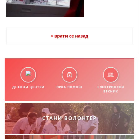
СТРУКТУРА НА ОРГАНИЗАЦИЈАТА
КОНТАКТ ИНФОРМАЦИИ
ЧЛЕНСТВО ВО ПРОФЕСИОНАЛНИ ТЕЛА
< врати се назад
ЗАКОН ЗА ЦКРМ
СТАТУТ НА ЦКРМ
ДНЕВНИ ЦЕНТРИ
ПРВА ПОМОШ
ЕЛЕКТРОНСКИ
ВЕСНИК
ОРГАНИЗАЦИЈА И РАЗВОЈ
РАКОВОДЕН ОДБОР
СТАНИ ВОЛОНТЕР
СОБРАНИЕ
СТРУКТУРА И ОРГАНИЗАЦИОНА ПОСТАВЕНОСТ