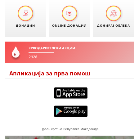
ДИСЕМИНАЦИЈА
MЕЃУНАРОДНО ХУМАНИТАРНО ПРАВО
ДОНАЦИИ
ONLINE ДОНАЦИИ
ДОНИРАЈ ОБЛЕКА
ПРОМОЦИЈА НА ХУМАНИ ВРЕДНОСТИ
УПОТРЕБА И ЗАШТИТА НА АМБЛЕМОТ
КРВОДАРИТЕЛСКИ АКЦИИ
СОЦИЈАЛНО ХУМАНИТАРНА ДЕЈНОСТ
2026
КАКО ДА ДОНИРАТЕ
Апликација за прва помош
ПОДГОТВЕНОСТ И ДЕЈСТВО ПРИ КАТАСТРОФИ
ТИМОВИ НА ООЦК
СПАСИТЕЛНА СТАНИЦА ВОДНО
ПРОЕКТИ – ПОДГОТВЕНОСТ И ДЕЈСТВУВАЊЕ ПРИ КАТАСТРОФИ
ОДНОСИ СО ЈАВНОСТ
Црвен крст на Република Македонија
ИСТРАЖУВАЊЕ НА ЈАВНО МИСЛЕЊЕ