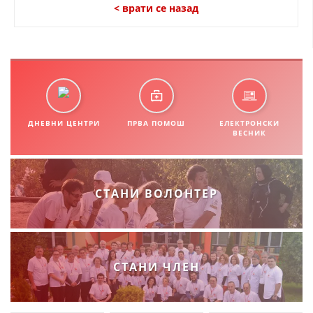
СТРУКТУРА НА ОРГАНИЗАЦИЈАТА
< врати се назад
КОНТАКТ ИНФОРМАЦИИ
ЧЛЕНСТВО ВО ПРОФЕСИОНАЛНИ ТЕЛА
ЗАКОН ЗА ЦКРМ
ДНЕВНИ ЦЕНТРИ
ПРВА ПОМОШ
ЕЛЕКТРОНСКИ
ВЕСНИК
СТАТУТ НА ЦКРМ
СТАНИ ВОЛОНТЕР
ОРГАНИЗАЦИЈА И РАЗВОЈ
РАКОВОДЕН ОДБОР
СТАНИ ЧЛЕН
СОБРАНИЕ
СТРУКТУРА И ОРГАНИЗАЦИОНА ПОСТАВЕНОСТ