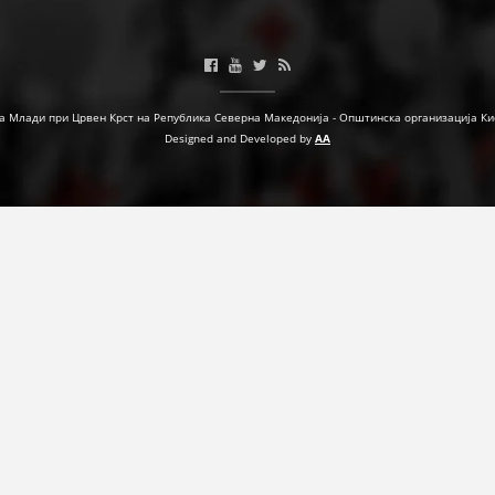
МЕЃУНАРОДНА СОРАБОТКА
ДОГОВОРИ
а Млади при Црвен Крст на Република Северна Македонија - Општинска организација Ки
ЗНАЧЕЊЕ НА СЛУЖБАТА ЗА БАРАЊЕ
Designed and Developed by
AA
ФОРМУЛАРИ ЗА БАРАЊА
ЗДРАВСТВЕНО ПРЕВЕНТИВНА ДЕЈНОСТ
ПРВА ПОМОШ
КРВОДАРИТЕЛСТВО
ИНФОРМАЦИИ ЗА БОЛЕСТИ
МЕНАЏМЕНТ НА ВОЛОНТЕРИ
ЗА НАС