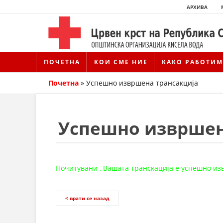
АРХИВА
ПОЧЕТНА
КОИ СМЕ НИЕ
КАКО РАБОТИМ
Почетна
»
Успешно извршена трансакција
Успешно извршен
Почитувани , Вашата транскација е успешно и
< врати се назад