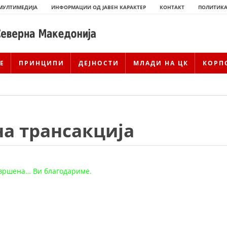
МУЛТИМЕДИЈА
ИНФОРМАЦИИ ОД ЈАВЕН КАРАКТЕР
КОНТАКТ
ПОЛИТИКА
Е
ПРИНЦИПИ
ДЕЈНОСТИ
МЛАДИ НА ЦК
КОРП
а трансакција
звршена… Ви благодариме.
ИСТОРИЈАТ НА ЦКРМ
ИСТОРИЈАТ НА ДВИЖЕЊЕТО