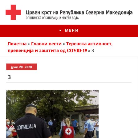
МЕНИ
Почетна
»
Главни вести
»
Теренска активност,
превенција и заштита од 𝐂𝐎𝐕𝐈𝐃-𝟏𝟗
»
3
јуни 20, 2020
3
ИСТОРИЈАТ НА ЦКРМ
ИСТОРИЈАТ НА ДВИЖЕЊЕТО