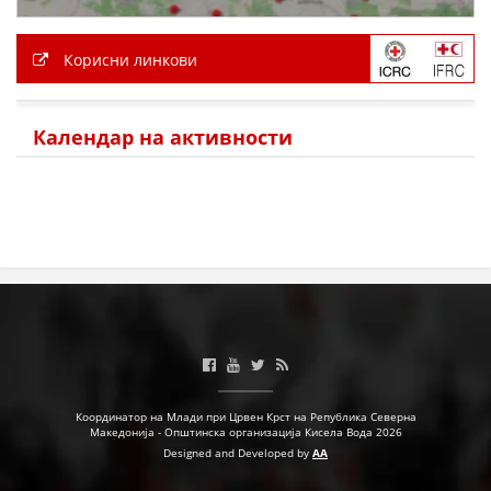
МЕЃУНАРОДНА СОРАБОТКА
Корисни линкови
ДОГОВОРИ
ЗНАЧЕЊЕ НА СЛУЖБАТА ЗА БАРАЊЕ
Календар на активности
ФОРМУЛАРИ ЗА БАРАЊА
ЗДРАВСТВЕНО ПРЕВЕНТИВНА ДЕЈНОСТ
ПРВА ПОМОШ
КРВОДАРИТЕЛСТВО
ИНФОРМАЦИИ ЗА БОЛЕСТИ
МЕНАЏМЕНТ НА ВОЛОНТЕРИ
Координатор на Млади при Црвен Крст на Република Северна
Македонија - Општинска организација Кисела Вода 2026
Designed and Developed by
AA
ЗА НАС