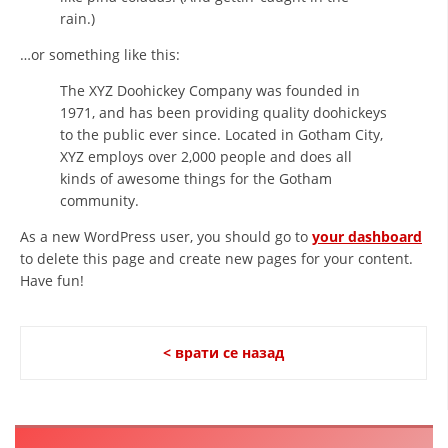
СТРУКТУРА НА ОРГАНИЗАЦИЈАТА
rain.)
КОНТАКТ ИНФОРМАЦИИ
…or something like this:
ЧЛЕНСТВО ВО ПРОФЕСИОНАЛНИ ТЕЛА
The XYZ Doohickey Company was founded in
1971, and has been providing quality doohickeys
to the public ever since. Located in Gotham City,
XYZ employs over 2,000 people and does all
ЗАКОН ЗА ЦКРМ
kinds of awesome things for the Gotham
community.
СТАТУТ НА ЦКРМ
As a new WordPress user, you should go to
your dashboard
to delete this page and create new pages for your content.
Have fun!
ОРГАНИЗАЦИЈА И РАЗВОЈ
< врати се назад
РАКОВОДЕН ОДБОР
СОБРАНИЕ
СТРУКТУРА И ОРГАНИЗАЦИОНА ПОСТАВЕНОСТ