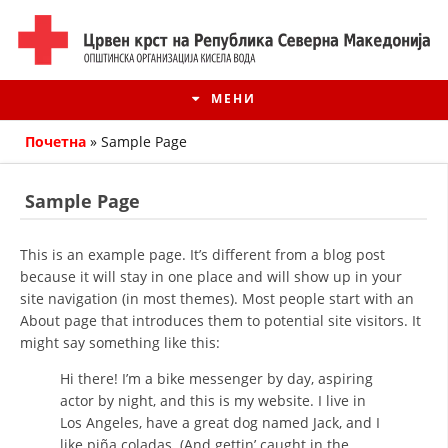
МЕНИ
Почетна
»
Sample Page
Sample Page
This is an example page. It’s different from a blog post
because it will stay in one place and will show up in your
site navigation (in most themes). Most people start with an
About page that introduces them to potential site visitors. It
might say something like this:
ИСТОРИЈАТ НА ЦКРМ
Hi there! I’m a bike messenger by day, aspiring
actor by night, and this is my website. I live in
ИСТОРИЈАТ НА ДВИЖЕЊЕТО
Los Angeles, have a great dog named Jack, and I
like piña coladas. (And gettin’ caught in the