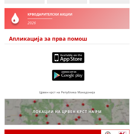
МЕЃУНАРОДНА СОРАБОТКА
КРВОДАРИТЕЛСКИ АКЦИИ
ДОГОВОРИ
2026
ЗНАЧЕЊЕ НА СЛУЖБАТА ЗА БАРАЊЕ
Апликација за прва помош
ФОРМУЛАРИ ЗА БАРАЊА
ЗДРАВСТВЕНО ПРЕВЕНТИВНА ДЕЈНОСТ
ПРВА ПОМОШ
КРВОДАРИТЕЛСТВО
ИНФОРМАЦИИ ЗА БОЛЕСТИ
Црвен крст на Република Македонија
МЕНАЏМЕНТ НА ВОЛОНТЕРИ
ЛОКАЦИИ НА ЦРВЕН КРСТ НА РМ
ЗА НАС