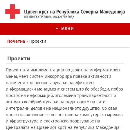
МЕНИ
Почетна
»
Проекти
Проекти
Проектната имплементација во делот на информативен
менаџмент систем инкорпорира повеќе активности
насочени кон воспоставување на ефикасен
информациски менаџмент систем што ќе обезбеди, побрз
проток на информации, зголемена транспарентност и
автоматско обработување на податоците на сите
интегрални делови на националното друштво. Со оваа
ИСТОРИЈАТ НА ЦКРМ
проектна активност е воспоставена компјутерска мрежна
ИСТОРИЈАТ НА ДВИЖЕЊЕТО
инфраструктура и електронско поврзување на
Централата на Црвениот крст на Република Македонија