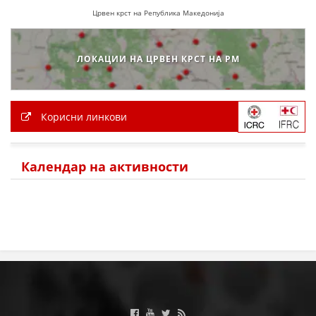
ДЕЈСТВУВАЊЕ
Црвен крст на Република Македонија
ЛОКАЦИИ НА ЦРВЕН КРСТ НА РМ
ПРИРАЧНИЦИ
Корисни линкови
СТРАТЕГИИ
ЕДУКАТИВНО ИНФОРМАТИВНИ МАТЕРИЈАЛИ
Календар на активности
БРОШУРИ
ПОСТЕРИ
ПРЕЗЕНТАЦИИ