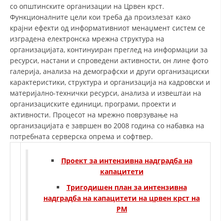
СТРУКТУРА НА ОРГАНИЗАЦИЈАТА
со општинските организации на Црвен крст.
Функционалните цели кои треба да произлезат како
КОНТАКТ ИНФОРМАЦИИ
крајни ефекти од информативниот менаџмент систем се
изградена електронска мрежна структура на
ЧЛЕНСТВО ВО ПРОФЕСИОНАЛНИ ТЕЛА
организацијата, континуиран преглед на информации за
ресурси, настани и спроведени активности, он лине фото
галерија, анализа на демографски и други организациски
карактеристики, структура и организација на кадровски и
ЗАКОН ЗА ЦКРМ
материјално-технички ресурси, анализа и извештаи на
СТАТУТ НА ЦКРМ
организациските единици, програми, проекти и
активности. Процесот на мрежно поврзување на
организацијата е завршен во 2008 година со набавка на
потребната серверска опрема и софтвер.
Проект за интензивна надградба на
ОРГАНИЗАЦИЈА И РАЗВОЈ
капацитети
РАКОВОДЕН ОДБОР
Тригодишен план за интензивна
надградба на капацитети на црвен крст на
СОБРАНИЕ
РМ
СТРУКТУРА И ОРГАНИЗАЦИОНА ПОСТАВЕНОСТ