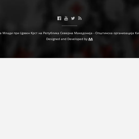
МЕЃУНАРОДНА СОРАБОТКА
ДОГОВОРИ
а Млади при Црвен Крст на Република Северна Македонија - Општинска организација Ки
ЗНАЧЕЊЕ НА СЛУЖБАТА ЗА БАРАЊЕ
Designed and Developed by
AA
ФОРМУЛАРИ ЗА БАРАЊА
ЗДРАВСТВЕНО ПРЕВЕНТИВНА ДЕЈНОСТ
ПРВА ПОМОШ
КРВОДАРИТЕЛСТВО
ИНФОРМАЦИИ ЗА БОЛЕСТИ
МЕНАЏМЕНТ НА ВОЛОНТЕРИ
ЗА НАС