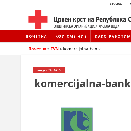
АРХИВА
ПОЧЕТНА
КОИ СМЕ НИЕ
КАКО РАБОТИМ
Почетна
»
EVN
»
komercijalna-banka
август 29, 2016
komercijalna-ban