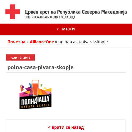
МЕНИ
Почетна
»
AllianceOne
»
polna-casa-pivara-skopje
јули 19, 2016
polna-casa-pivara-skopje
ИСТОРИЈАТ НА ЦКРМ
ИСТОРИЈАТ НА ДВИЖЕЊЕТО
< врати се назад