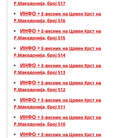
СТРУКТУРА НА ОРГАНИЗАЦИЈАТА
Р.Македонија, број 517
ИНФО +
Е-весник на Црвен Крст на
КОНТАКТ ИНФОРМАЦИИ
Р.Македонија, број 516
ЧЛЕНСТВО ВО ПРОФЕСИОНАЛНИ ТЕЛА
ИНФО +
Е-весник на Црвен Крст на
Р.Македонија, број 515
ИНФО +
Е-весник на Црвен Крст на
ЗАКОН ЗА ЦКРМ
Р.Македонија, број 514
СТАТУТ НА ЦКРМ
ИНФО +
Е-весник на Црвен Крст на
Р.Македонија, број 513
ИНФО +
Е-весник на Црвен Крст на
Р.Македонија, број 512
ИНФО +
Е-весник на Црвен Крст на
ОРГАНИЗАЦИЈА И РАЗВОЈ
Р.Македонија, број 511
РАКОВОДЕН ОДБОР
ИНФО +
Е-весник на Црвен Крст на
Р.Македонија, број 510
СОБРАНИЕ
ИНФО +
Е-весник на Црвен Крст на
СТРУКТУРА И ОРГАНИЗАЦИОНА ПОСТАВЕНОСТ