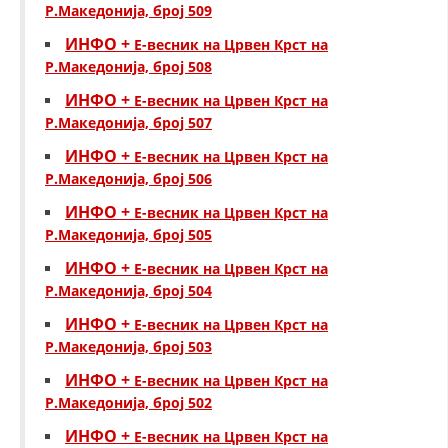
Р.Македонија, број 509
ДИСЕМИНАЦИЈА
ИНФО +
Е-весник на Црвен Крст на
Р.Македонија, број 508
MЕЃУНАРОДНО ХУМАНИТАРНО ПРАВО
ИНФО +
Е-весник на Црвен Крст на
ПРОМОЦИЈА НА ХУМАНИ ВРЕДНОСТИ
Р.Македонија, број 507
УПОТРЕБА И ЗАШТИТА НА АМБЛЕМОТ
ИНФО +
Е-весник на Црвен Крст на
Р.Македонија, број 506
СОЦИЈАЛНО ХУМАНИТАРНА ДЕЈНОСТ
ИНФО +
Е-весник на Црвен Крст на
КАКО ДА ДОНИРАТЕ
Р.Македонија, број 505
ПОДГОТВЕНОСТ И ДЕЈСТВО ПРИ КАТАСТРОФИ
ИНФО +
Е-весник на Црвен Крст на
Р.Македонија, број 504
ТИМОВИ НА ООЦК
ИНФО +
Е-весник на Црвен Крст на
СПАСИТЕЛНА СТАНИЦА ВОДНО
Р.Македонија, број 503
ПРОЕКТИ – ПОДГОТВЕНОСТ И ДЕЈСТВУВАЊЕ ПРИ КАТАСТРОФИ
ИНФО +
Е-весник на Црвен Крст на
Р.Македонија, број 502
ОДНОСИ СО ЈАВНОСТ
ИНФО +
Е-весник на Црвен Крст на
ИСТРАЖУВАЊЕ НА ЈАВНО МИСЛЕЊЕ